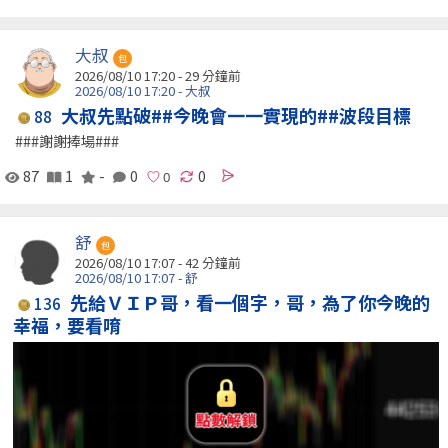
大叔
包
2026/08/10 17:20 -
29 分鐘前
2026/08/10 17:20 - 大叔
大叔先點破##今晚會一一實現的##波段目標
88
###謝謝捧場###
87
1
-
0
0
舒
包
2026/08/10 17:07 -
42 分鐘前
2026/08/10 17:07 - 舒
先給ＶＩＰ哥，看一個字，哥，為了你今晚的
136
幸福，要看唷