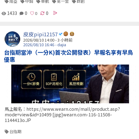
南亞
中鋼
華航
第一金
群創
1433
0
0
皮皮pipi12157
2026/08/10 14:00 -
3 小時前
2026/08/10 16:46 - dajia
台指期當沖（一分K)首次公開發表）早報名享有早鳥
優惠
馬上報名：https://www.wearn.com/mall/product.asp?
mode=view&id=10499 [jpg]wearn.com-116-11508-
1144413o.JP
台指期