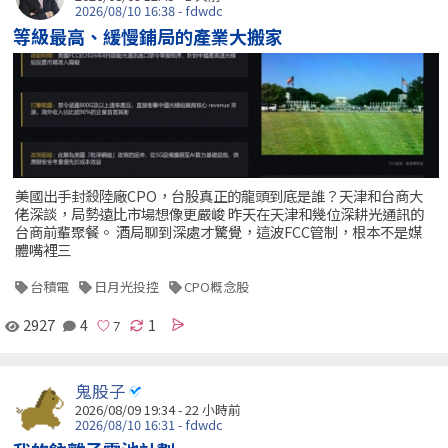
2026/08/10 16:38 - fdwdc
等級最高、緩慢鋪局的產業大搬家
美國出手封殺陸廠CPO，台股真正的龍頭到底是誰？天津和台商大
佬深談，局勢遠比市場想像更嚴峻 昨天在天津和幾位深耕光通訊的
台商前輩聚餐。 酒局聊到深處才驚覺，這波FCC管制，根本不是媒
體嘴裡三
台積電
日月光投控
CPO概念股
2927
4
1
鬼股子
2026/08/09 19:34 -
22 小時前
2026/08/10 16:31 - fdwdc