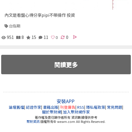
內文是看盤心得分享pipi不帶操作 投資
台指期
951
8
15
11
0
閱讀更多
安裝APP
論壇舊檔
|
認證作家
|
書籍出版
|
刊登廣告
|
RSS
|
隱私權政策
|
常見問題
|
關於聚財網
|
加入聚財網作家
著作權及責任歸作者所有 資訊數據僅供參考
聚財資訊
版權所有© wearn.com All Rights Reserved.