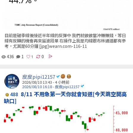
目前是破季線後接近半年線的反彈中 我們就做做當沖賺賺錢，等日
線有反轉的機會再來留波段單 在操作上我是均線跟布林通道都有參
考，尤其是60分鐘 [jpg]wearn.com-116-11
436
1
0
皮皮pipi12157
2026/08/10 13:43 -
4 小時前
2026/08/10 16:18 - 皮皮pipi12157
8/11 不用急第一天你就會知道[今天跳空開高
488
缺口]