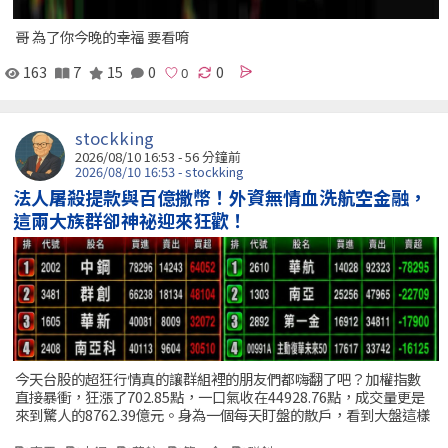
哥 為了你今晚的幸福 要看唷
163
7
15
0
0
stockking
2026/08/10 16:53 -
56 分鐘前
2026/08/10 16:53 - stockking
法人屠殺提款與百億撒幣！外資無情血洗航空金融，
這兩大族群卻神祕迎來狂歡！
今天台股的超狂行情真的讓群組裡的朋友們都嗨翻了吧？加權指數
直接暴衝，狂漲了702.85點，一口氣收在44928.76點，成交量更是
來到驚人的8762.39億元。身為一個每天盯盤的散戶，看到大盤這樣