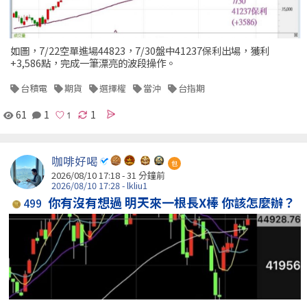
如圖，7/22空單進場44823，7/30盤中41237保利出場，獲利
+3,586點，完成一筆漂亮的波段操作。
台積電
期貨
選擇權
當沖
台指期
61
1
1
咖啡好喝
包
2026/08/10 17:18 -
31 分鐘前
2026/08/10 17:28 - lkliu1
你有沒有想過 明天來一根長X棒 你該怎麼辦？
499