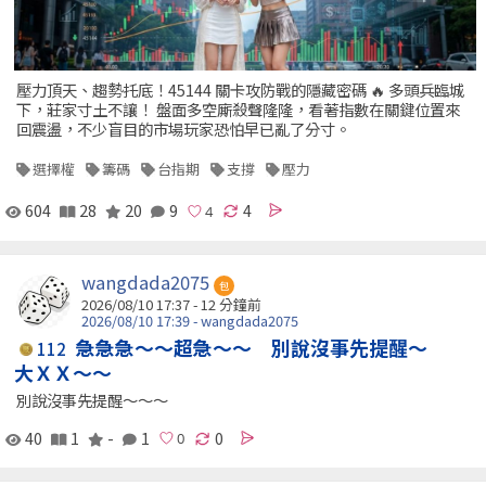
壓力頂天、趨勢托底！45144 關卡攻防戰的隱藏密碼 🔥 多頭兵臨城
下，莊家寸土不讓！ 盤面多空廝殺聲隆隆，看著指數在關鍵位置來
回震盪，不少盲目的市場玩家恐怕早已亂了分寸。
選擇權
籌碼
台指期
支撐
壓力
604
28
20
9
4
wangdada2075
包
2026/08/10 17:37 -
12 分鐘前
2026/08/10 17:39 - wangdada2075
急急急～～超急～～ 別說沒事先提醒～
112
大ＸＸ～～
別說沒事先提醒～～～
40
1
-
1
0