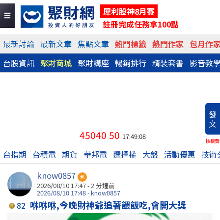
犀利股神8月賽
註冊完成任務拿100點
最新討論
最新文章
焦點文章
熱門標籤
熱門作家
包月作
台股資訊
聚財商城
聚財講座
暢銷排行
精裝套書
影音教
發
文
45040
50
17:49:08
換稿費
台指期
台積電
期貨
華邦電
選擇權
大盤
活動優惠
技術
know0857
包
2026/08/10 17:47 -
2 分鐘前
2026/08/10 17:48 - know0857
咻咻咻,今晚財神爺追著餵飯吃,會開大獎
82