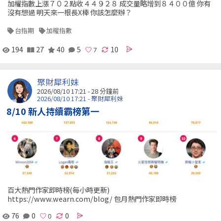
加權指數上漲７０２點收４４９２８ 成交量略增到８４００億 你有
沒有想過 明天來一根長X棒 你該怎麼辦？
台指期
加權指數
194
27
40
5
10
聚財犀利妹
2026/08/10 17:21 -
28 分鐘前
2026/08/10 17:21 - 聚財犀利妹
8/10 新人持續霸榜第一
百大熱門作家即時榜(每小時更新)
https://www.wearn.com/blog/ 包月熱門作家即時榜
76
0
0