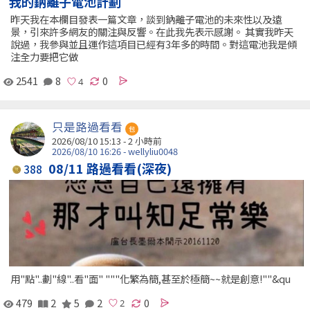
我的鈉離子電池計劃
昨天我在本欄目發表一篇文章，談到鈉離子電池的未來性以及遠
景，引來許多網友的關注與反響。在此我先表示感謝。 其實我昨天
說過，我參與並且運作這項目已經有3年多的時間。對這電池我是傾
注全力要把它做
2541
8
0
只是路過看看
包
2026/08/10 15:13 -
2 小時前
2026/08/10 16:26 - wellyliu0048
08/11 路過看看(深夜)
388
用"點"..劃"線"..看"面" """化繁為簡,甚至於極簡~~就是創意!""&qu
479
2
5
2
0