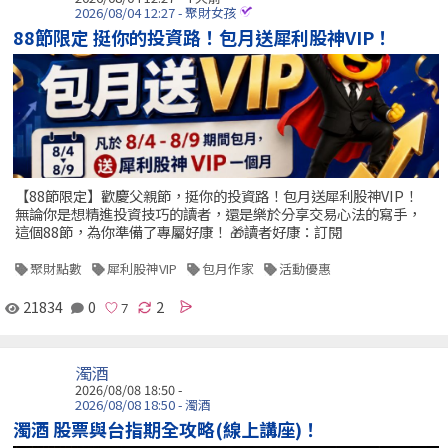
2026/08/04 12:27 - 聚財女孩
88節限定 挺你的投資路！包月送犀利股神VIP！
【88節限定】歡慶父親節，挺你的投資路！包月送犀利股神VIP！
無論你是想精進投資技巧的讀者，還是樂於分享交易心法的寫手，
這個88節，為你準備了專屬好康！ 🎁讀者好康：訂閱
聚財點數
犀利股神VIP
包月作家
活動優惠
21834
0
2
濁酒
2026/08/08 18:50 -
2026/08/08 18:50 - 濁酒
濁酒 股票與台指期全攻略(線上講座)！