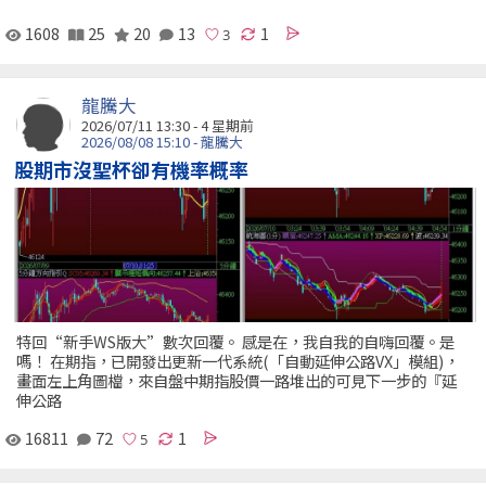
1608
25
20
13
1
龍騰大
2026/07/11 13:30 - 4 星期前
2026/08/08 15:10 - 龍騰大
股期市沒聖杯卻有機率概率
特回“新手WS版大”數次回覆。 感是在，我自我的自嗨回覆。是
嗎！ 在期指，已開發出更新一代系統(「自動延伸公路VX」模組)，
畫面左上角圖檔，來自盤中期指股價一路堆出的可見下一步的『延
伸公路
16811
72
1