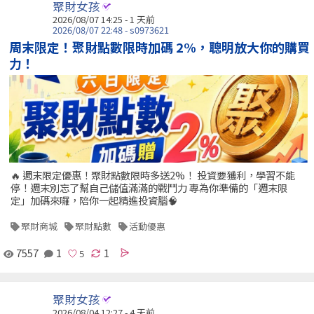
聚財女孩
2026/08/07 14:25 - 1 天前
2026/08/07 22:48 - s0973621
周末限定！聚財點數限時加碼 2%，聰明放大你的購買
力！
🔥 週末限定優惠！聚財點數限時多送2%！ 投資要獲利，學習不能
停！週末別忘了幫自己儲值滿滿的戰鬥力 專為你準備的「週末限
定」加碼來囉，陪你一起精進投資腦🧠
聚財商城
聚財點數
活動優惠
7557
1
1
聚財女孩
2026/08/04 12:27 - 4 天前