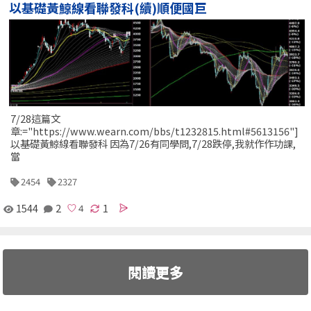
以基礎黃鯨線看聯發科(續)順便國巨
7/28這篇文
章:="https://www.wearn.com/bbs/t1232815.html#5613156"]
以基礎黃鯨線看聯發科 因為7/26有同學問,7/28跌停,我就作作功課,
當
2454
2327
1544
2
1
閱讀更多