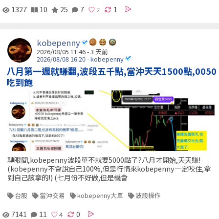
1327
10
25
7
1
kobepenny
2026/08/05 11:46 - 3 天前
2026/08/08 16:20 - kobepenny
八月第一週就賺翻,波段五千點,當沖天天1500點,0050
吃到飽
轉眼間,kobepenny波段單不就要5000點了?八月才開始,天天賺!
(kobepenny不會說自己100%,但是行情來kobepenny一定咬住,拿
到自己該拿的!) (七月份不好做,但是機會
台股
當沖交易
kobepenny大單
波段操作
7141
11
0