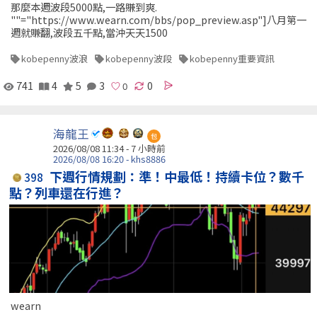
那麼本週波段5000點,一路賺到爽.
""="https://www.wearn.com/bbs/pop_preview.asp"]八月第一
週就賺翻,波段五千點,當沖天天1500
kobepenny波浪
kobepenny波段
kobepenny重要資訊
741
4
5
3
0
海龍王
包
2026/08/08 11:34 -
7 小時前
2026/08/08 16:20 - khs8886
下週行情規劃：準！中最低！持續卡位？數千
398
點？列車還在行進？
wearn