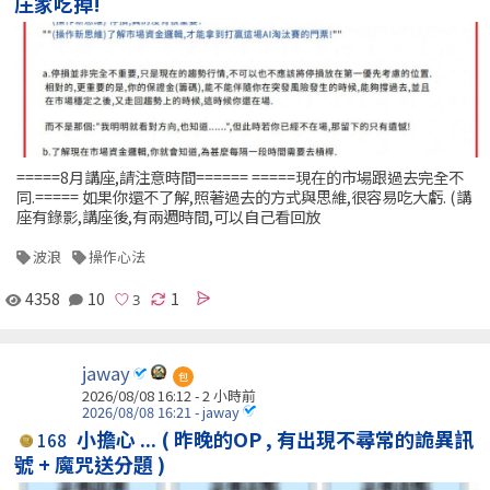
庄家吃掉!
=====8月講座,請注意時間====== =====現在的市場跟過去完全不
同.===== 如果你還不了解,照著過去的方式與思維,很容易吃大虧. (講
座有錄影,講座後,有兩週時間,可以自己看回放
波浪
操作心法
4358
10
1
jaway
包
2026/08/08 16:12 -
2 小時前
2026/08/08 16:21 - jaway
小擔心 ... ( 昨晚的OP , 有出現不尋常的詭異訊
168
號 + 魔咒送分題 )