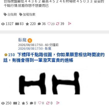
台指夜盤最低４４３６２ 最高４５２４６終場收４５０３３ 妥妥的
千點行情 就看你想不想要而已
台指期
加權指數
1327
83
220
36
39
臥龍
包
2026/08/08 17:50 -
60 分鐘前
2026/08/08 17:50 - 臥龍
下禮拜千點路徑圖，你如果願意相信時間波的
150
話，有機會得到一筆潑天富貴的進帳
250
2
5
0
0