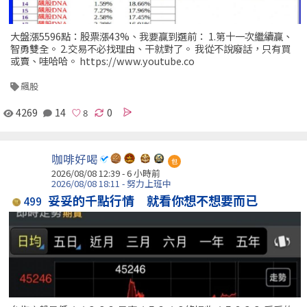
大盤漲5596點：股票漲43%、我要贏到選前： 1.第十一次繼續贏、
智勇雙全。 2.交易不必找理由、干就對了。 我從不說廢話，只有買
或賣、哇哈哈。 https://www.youtube.co
飆股
4269
14
0
咖啡好喝
包
2026/08/08 12:39 -
6 小時前
2026/08/08 18:11 - 努力上班中
妥妥的千點行情 就看你想不想要而已
499