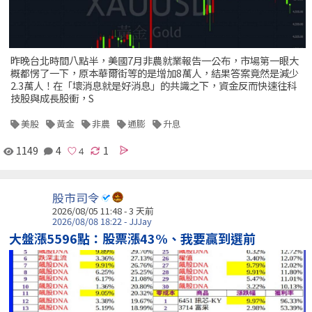
昨晚台北時間八點半，美國7月非農就業報告一公布，市場第一眼大
概都愣了一下，原本華爾街等的是增加8萬人，結果答案竟然是減少
2.3萬人！在「壞消息就是好消息」的共識之下，資金反而快速往科
技股與成長股衝，S
美股
黃金
非農
通膨
升息
1149
4
1
股市司令
2026/08/05 11:48 - 3 天前
2026/08/08 18:22 - JJJay
大盤漲5596點：股票漲43%、我要贏到選前