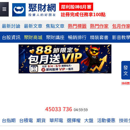
犀利股神8月賽
註冊完成任務拿100點
最新討論
最新文章
焦點文章
熱門標籤
熱門作家
包月作
台股資訊
聚財商城
聚財講座
暢銷排行
精裝套書
影音教
發
文
換稿費
45033
736
04:59:59
台指期
台積電
期貨
華邦電
選擇權
大盤
活動優惠
技術