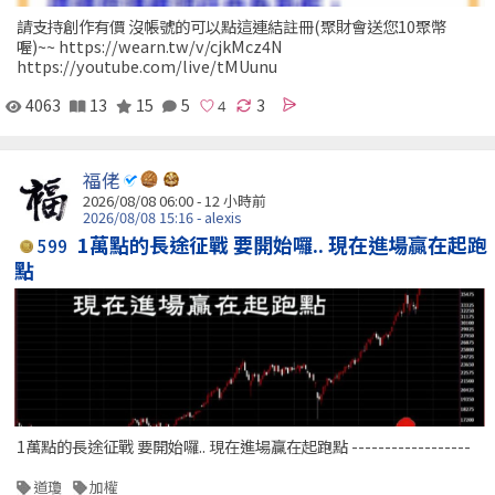
請支持創作有價 沒帳號的可以點這連結註冊(聚財會送您10聚幣
喔)~~ https://wearn.tw/v/cjkMcz4N
https://youtube.com/live/tMUunu
4063
13
15
5
3
福佬
2026/08/08 06:00 -
12 小時前
2026/08/08 15:16 - alexis
1萬點的長途征戰 要開始囉.. 現在進場贏在起跑
599
點
1萬點的長途征戰 要開始囉.. 現在進場贏在起跑點 ------------------
道瓊
加權