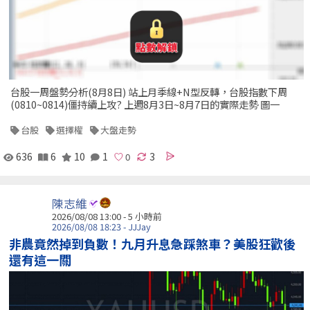
台股一周盤勢分析(8月8日) 站上月季線+N型反轉，台股指數下周
(0810~0814)僵持續上攻? 上週8月3日~8月7日的實際走勢 圖一
台股
選擇權
大盤走勢
636
6
10
1
3
陳志維
2026/08/08 13:00 -
5 小時前
2026/08/08 18:23 - JJJay
非農竟然掉到負數！九月升息急踩煞車？美股狂歡後
還有這一關