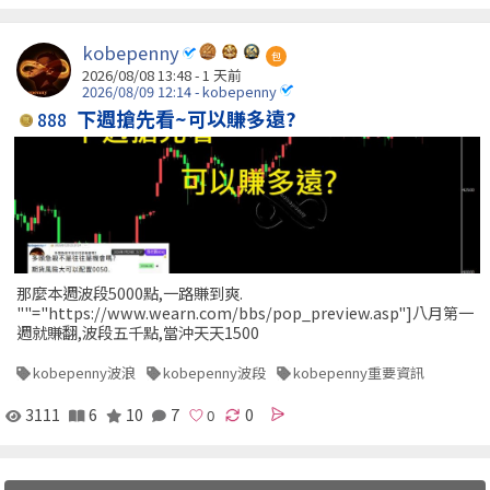
kobepenny
包
2026/08/08 13:48 - 1 天前
2026/08/09 12:14 - kobepenny
下週搶先看~可以賺多遠?
888
那麼本週波段5000點,一路賺到爽.
""="https://www.wearn.com/bbs/pop_preview.asp"]八月第一
週就賺翻,波段五千點,當沖天天1500
kobepenny波浪
kobepenny波段
kobepenny重要資訊
3111
6
10
7
0