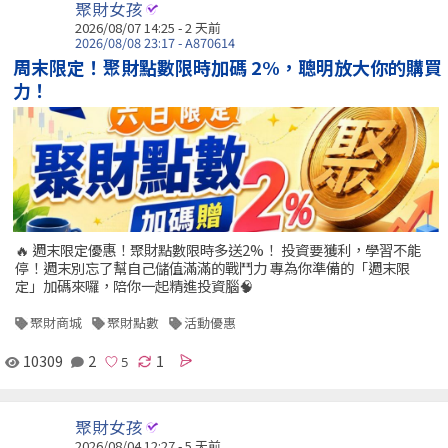
聚財女孩
2026/08/07 14:25 - 2 天前
2026/08/08 23:17 - A870614
周末限定！聚財點數限時加碼 2%，聰明放大你的購買
力！
🔥 週末限定優惠！聚財點數限時多送2%！ 投資要獲利，學習不能
停！週末別忘了幫自己儲值滿滿的戰鬥力 專為你準備的「週末限
定」加碼來囉，陪你一起精進投資腦🧠
聚財商城
聚財點數
活動優惠
10309
2
1
聚財女孩
2026/08/04 12:27 - 5 天前