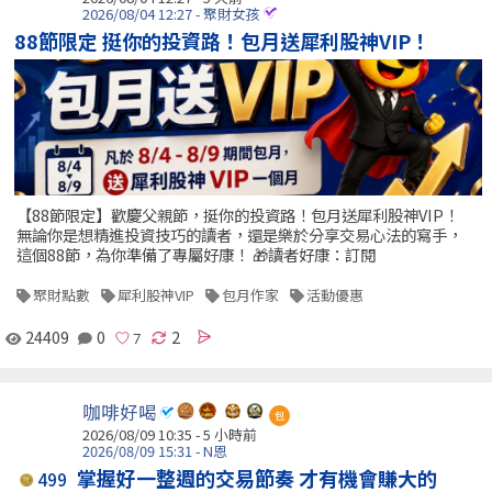
2026/08/04 12:27 - 聚財女孩
88節限定 挺你的投資路！包月送犀利股神VIP！
【88節限定】歡慶父親節，挺你的投資路！包月送犀利股神VIP！
無論你是想精進投資技巧的讀者，還是樂於分享交易心法的寫手，
這個88節，為你準備了專屬好康！ 🎁讀者好康：訂閱
聚財點數
犀利股神VIP
包月作家
活動優惠
24409
0
2
咖啡好喝
包
2026/08/09 10:35 -
5 小時前
2026/08/09 15:31 - N恩
掌握好一整週的交易節奏 才有機會賺大的
499