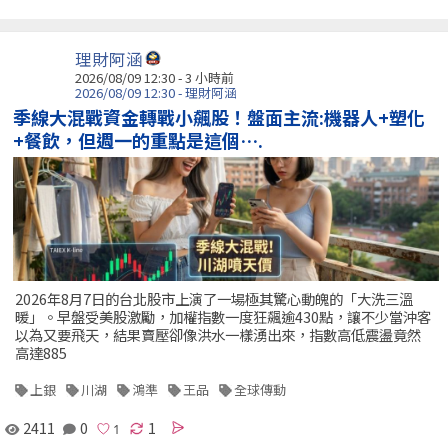
理財阿涵
2026/08/09 12:30 -
3 小時前
2026/08/09 12:30 - 理財阿涵
季線大混戰資金轉戰小飆股！盤面主流:機器人+塑化
+餐飲，但週一的重點是這個….
2026年8月7日的台北股市上演了一場極其驚心動魄的「大洗三溫
暖」。早盤受美股激勵，加權指數一度狂飆逾430點，讓不少當沖客
以為又要飛天，結果賣壓卻像洪水一樣湧出來，指數高低震盪竟然
高達885
上銀
川湖
鴻準
王品
全球傳動
2411
0
1