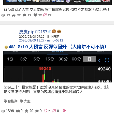
群益贏家名人堂 交易累點 數百種課程兌換 還有不定期3C抽獎活動！
∞
∞
∞
∞
∞
皮皮pipi12157
2026/08/09 07:15 -
8 小時前
2026/08/09 13:27 - nancy5312
8/10 大預言 反彈似回升 （大陷阱不可不慎）
488
超過三十年投資經歷 什麼盤沒見過 最難的是大陷阱最讓人迷失（這
篇文章記得收藏） 文章內容與台指進出點純屬個人
台指期
大盤
1598
9
20
9
0