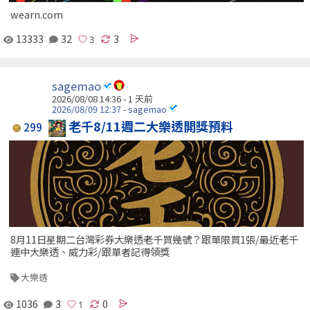
wearn.com
13333
32
3
sagemao
2026/08/08 14:36 - 1 天前
2026/08/09 12:37 - sagemao
老千8/11週二大樂透開獎預料
299
8月11日星期二台灣彩券大樂透老千買幾號？跟單限買1張/最近老千
連中大樂透、威力彩/跟單者記得領獎
大樂透
1036
3
0