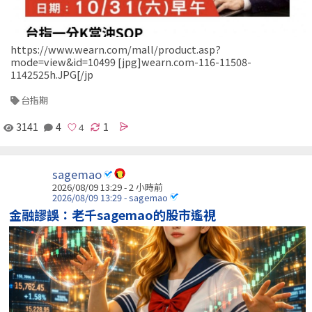
https://www.wearn.com/mall/product.asp?
mode=view&id=10499 [jpg]wearn.com-116-11508-
1142525h.JPG[/jp
台指期
3141
4
1
sagemao
2026/08/09 13:29 -
2 小時前
2026/08/09 13:29 - sagemao
金融謬誤：老千sagemao的股市遙視