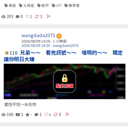
美股
太陽能
股市
CPI
聯準會
203
0
1
wangdada2075
包
2026/08/09 14:28 -
1 小時前
2026/08/09 14:30 - wangdada2075
兄弟～～ 看完訊號～～ 嗆明的～～ 鐵定
110
讓你明日大賺
愛信不信～水在你
106
1
-
1
0