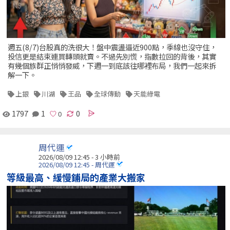
週五(8/7)台股真的洗很大！盤中震盪逼近900點，季線也沒守住，
投信更是結束連買轉頭就賣。不過先別慌，指數拉回的背後，其實
有幾個族群正悄悄發威，下週一到底該往哪裡布局，我們一起來拆
解一下。
上銀
川湖
王品
全球傳動
天能綠電
1797
1
0
周代運
2026/08/09 12:45 -
3 小時前
2026/08/09 12:45 - 周代運
等級最高、緩慢鋪局的產業大搬家