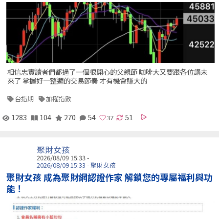
相信忠實讀者們都過了一個很開心的父親節 咖啡大又要跟各位講未
來了 掌握好一整週的交易節奏 才有機會賺大的
台指期
加權指數
1283
104
270
54
51
聚財女孩
2026/08/09 15:33 -
2026/08/09 15:33 - 聚財女孩
聚財女孩 成為聚財網認證作家 解鎖您的專屬福利與功
能！