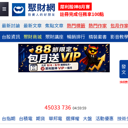
犀利股神8月賽
註冊完成任務拿100點
最新討論
最新文章
焦點文章
熱門標籤
熱門作家
包月作
台股資訊
聚財商城
聚財講座
暢銷排行
精裝套書
影音教
發
文
換稿費
45033
736
04:59:59
台指期
台積電
期貨
華邦電
選擇權
大盤
活動優惠
技術