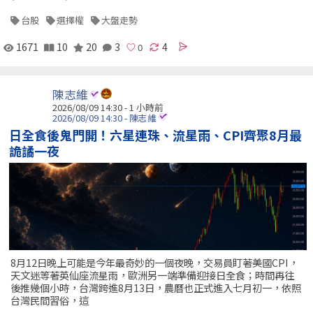
台股
選擇權
大盤走勢
1671
10
20
3
4
陳志維
2026/08/09 14:30 -
1 小時前
2026/08/09 14:30 - 陳志維
日全食後鬼門開！六星連珠、流星雨、CPI齊聚8月最
詭譎一夜
8月12日晚上可能是今年最奇妙的一個夜晚，交易員盯著美國CPI，
天文迷等著英仙座流星雨，歐洲另一端準備迎接日全食；時間再往
後推幾個小時，台灣跨進8月13日，農曆也正式進入七月初一，依照
台灣民間習俗，這