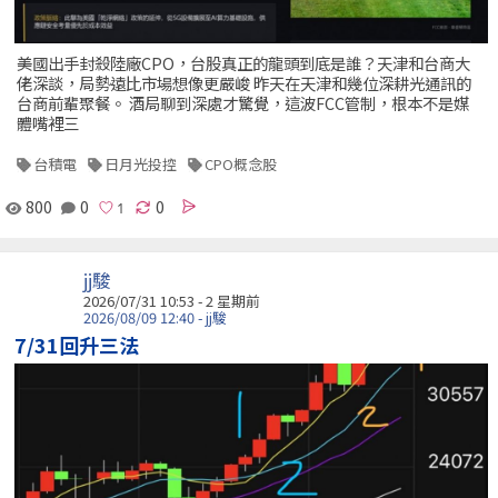
美國出手封殺陸廠CPO，台股真正的龍頭到底是誰？天津和台商大
佬深談，局勢遠比市場想像更嚴峻 昨天在天津和幾位深耕光通訊的
台商前輩聚餐。 酒局聊到深處才驚覺，這波FCC管制，根本不是媒
體嘴裡三
台積電
日月光投控
CPO概念股
800
0
0
jj駿
2026/07/31 10:53 - 2 星期前
2026/08/09 12:40 - jj駿
7/31回升三法