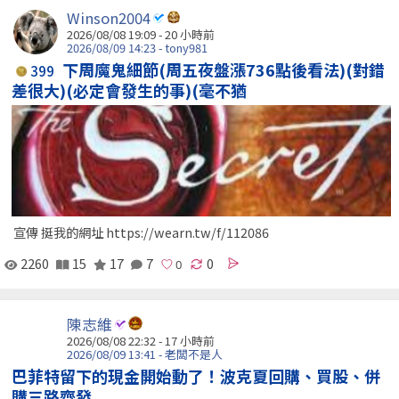
Winson2004
2026/08/08 19:09 -
20 小時前
2026/08/09 14:23 - tony981
下周魔鬼細節(周五夜盤漲736點後看法)(對錯
399
差很大)(必定會發生的事)(毫不猶
宣傳 挺我的網址 https://wearn.tw/f/112086
2260
15
17
7
0
陳志維
2026/08/08 22:32 -
17 小時前
2026/08/09 13:41 - 老闆不是人
巴菲特留下的現金開始動了！波克夏回購、買股、併
購三路齊發