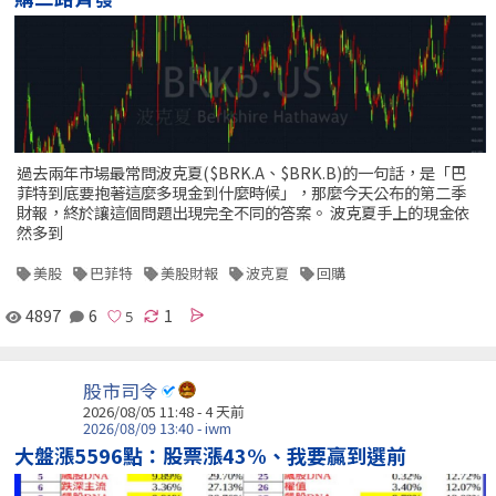
過去兩年市場最常問波克夏($BRK.A、$BRK.B)的一句話，是「巴
菲特到底要抱著這麼多現金到什麼時候」，那麼今天公布的第二季
財報，終於讓這個問題出現完全不同的答案。 波克夏手上的現金依
然多到
美股
巴菲特
美股財報
波克夏
回購
4897
6
1
股市司令
2026/08/05 11:48 - 4 天前
2026/08/09 13:40 - iwm
大盤漲5596點：股票漲43%、我要贏到選前