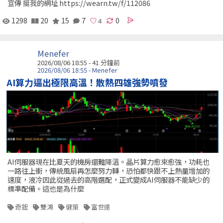
宣傳 挺我的網址 https://wearn.tw/f/112086
1298
20
15
7
0
Menefer
2026/08/06 18:55 -
41 分鐘前
2026/08/06 18:55 - Menefer
AI算力逼出極限高溫！散熱四雄強勢噴發
AI伺服器現在比夏天的機房還難降溫。晶片算力愈來愈強，功耗也
一路往上衝，傳統風扇再怎麼努力轉，恐怕都快跟不上熱量增加的
速度，液冷因此從過去的高階選配，正式變成AI伺服器不能缺少的
標準配備。這也是為什麼
奇鋐
雙鴻
健策
富世達