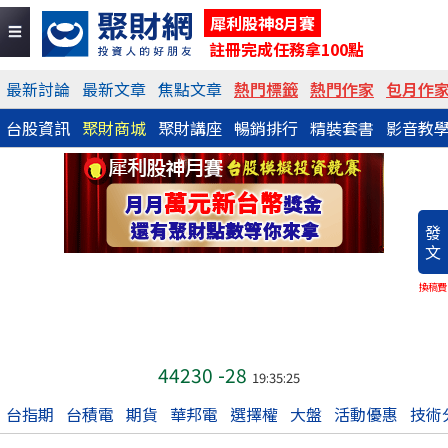
犀利股神8月賽
註冊完成任務拿100點
最新討論
最新文章
焦點文章
熱門標籤
熱門作家
包月作
台股資訊
聚財商城
聚財講座
暢銷排行
精裝套書
影音教
發
文
換稿費
44230
-28
19:35:25
台指期
台積電
期貨
華邦電
選擇權
大盤
活動優惠
技術