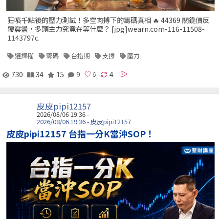
狂噴千點後的壓力測試！多空肉搏下的籌碼真相 🔥 44369 關鍵價反
覆震盪，多頭主力究竟在等什麼？ [jpg]wearn.com-116-11508-
1143797c.
選擇權
籌碼
台指期
支撐
壓力
730
34
15
9
4
皮皮pipi12157
2026/08/06 19:36 -
2026/08/06 19:36 - 皮皮pipi12157
皮皮pipi12157 台指一分K當沖SOP！