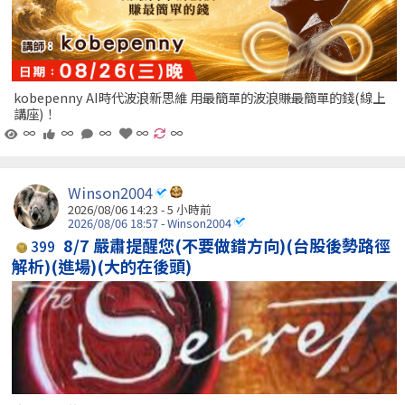
kobepenny AI時代波浪新思維 用最簡單的波浪賺最簡單的錢(線上
講座)！
∞
∞
∞
∞
∞
Winson2004
2026/08/06 14:23 -
5 小時前
2026/08/06 18:57 - Winson2004
8/7 嚴肅提醒您(不要做錯方向)(台股後勢路徑
399
解析)(進場)(大的在後頭)