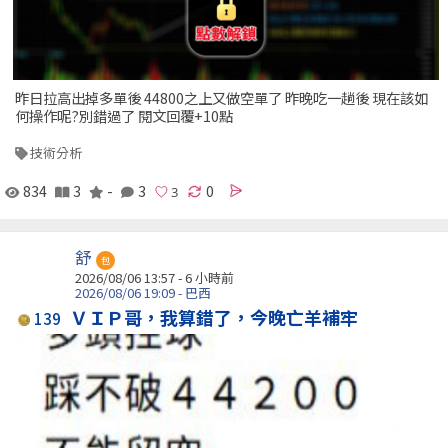
昨日拉高出掉多單後 44800之上又做空單了 昨晚吃一趟後 現在該如
何操作呢?別錯過了 閱文回覆+10點
技術分析
834
3
-
3
0
舒
包
2026/08/06 13:57 -
6 小時前
2026/08/06 19:09 - 巴西
ＶＩＰ哥，我算錯了，今晚亡羊補牢
139