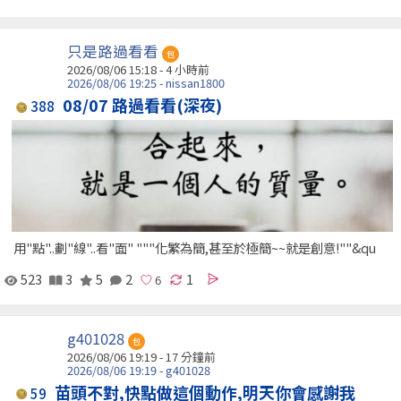
只是路過看看
包
2026/08/06 15:18 -
4 小時前
2026/08/06 19:25 - nissan1800
08/07 路過看看(深夜)
388
用"點"..劃"線"..看"面" """化繁為簡,甚至於極簡~~就是創意!""&qu
523
3
5
2
1
g401028
包
2026/08/06 19:19 -
17 分鐘前
2026/08/06 19:19 - g401028
苗頭不對,快點做這個動作,明天你會感謝我
59