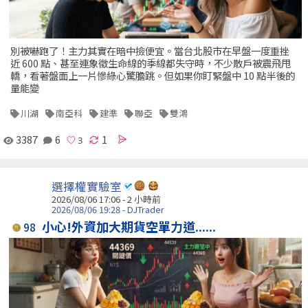
別被嚇跑了！主力其實在暗中撿便宜。當台北股市在早盤一度重挫
近 600 點、甚至連象徵生命線的季線都失守時，不少散戶被震飛甩
轎，看著盤面上一片慘綠心驚膽跳。但如果你盯緊盤中 10 點半後的
量能變
川湖
南亞科
建準
聯亞
雙鴻
3387
6
1
選擇權實驗室
2026/08/06 17:06 -
2 小時前
2026/08/06 19:28 - DJTrader
小心!外資加大期貨空單力道......
98