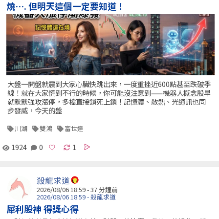
燒…. 但明天這個一定要知道！
大盤一開盤就震到大家心臟快跳出來，一度重挫近600點甚至跌破季
線！就在大家慌到不行的時候，你可能沒注意到——機器人概念股早
就默默強攻漲停，多檔直接鎖死上鎖！記憶體、散熱、光通訊也同
步發威，今天的盤
川湖
雙鴻
富世達
1924
0
1
殺龍求道
2026/08/06 18:59 -
37 分鐘前
2026/08/06 18:59 - 殺龍求道
犀利股神 得獎心得