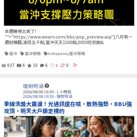
本週賺得太爽了!
""="https://www.wearn.com/bbs/pop_preview.asp"]八月第一
週就賺翻,波段五千點,當沖天天1500點,0050吃到飽&
當沖
當沖策略
kobepenny當沖策略
937
4
10
6
0
理財阿涵
2026/08/06 18:30 -
1 小時前
2026/08/06 19:28 - 理財阿涵
季線洗盤大震盪！光通訊還在噴，散熱強勢，BBU強
攻頂，明天大戶鎖定標的