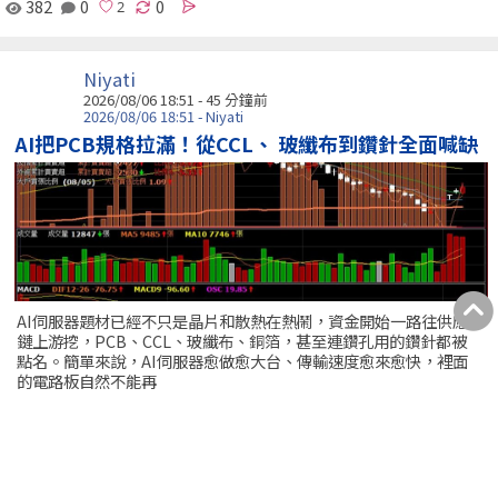
382
0
0
Niyati
2026/08/06 18:51 -
45 分鐘前
2026/08/06 18:51 - Niyati
AI把PCB規格拉滿！從CCL、 玻纖布到鑽針全面喊缺
AI伺服器題材已經不只是晶片和散熱在熱鬧，資金開始一路往供應
鏈上游挖，PCB、CCL、玻纖布、銅箔，甚至連鑽孔用的鑽針都被
點名。簡單來說，AI伺服器愈做愈大台、傳輸速度愈來愈快，裡面
的電路板自然不能再
金像電
台光電
聯茂
台燿
尖點
478
0
0