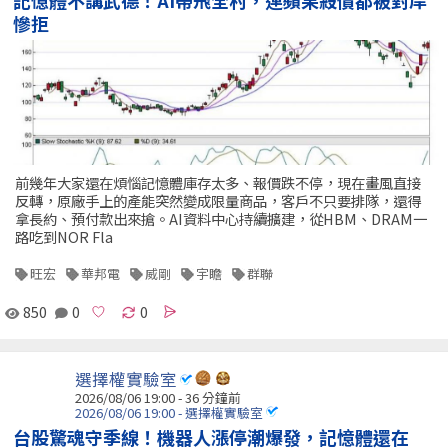
慘拒
前幾年大家還在煩惱記憶體庫存太多、報價跌不停，現在畫風直接
反轉，原廠手上的產能突然變成限量商品，客戶不只要排隊，還得
拿長約、預付款出來搶。AI資料中心持續擴建，從HBM、DRAM一
路吃到NOR Fla
旺宏
華邦電
威剛
宇瞻
群聯
850
0
0
選擇權實驗室
2026/08/06 19:00 -
36 分鐘前
2026/08/06 19:00 - 選擇權實驗室
台股驚魂守季線！機器人漲停潮爆發，記憶體還在