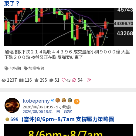
束了？
加權指數下跌２１４點收４４３９６ 成交量縮小到９０００億 大盤
下跌２００點 夜盤又正在跌 反彈要結束了
台指期
加權指數
1237
116
295
51
54
kobepenny
包
2026/08/06 14:35 -
5 小時前
2026/08/06 19:31 - 白手起家
(當沖)8/6pm~8/7am 支撐壓力策略圖
699