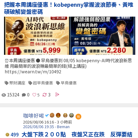
把握本周講座優惠！kobepenny掌握波浪節奏、黃唯
碩破解變盤密碼
⏰本周講座優惠 ● 早鳥優惠到 08/05 kobepenny-AI時代波浪新思
維 用最簡單的波浪賺最簡單的錢(線上講座)
https://wearn.tw/m/10492
聚財講座
超早鳥優惠
早鳥優惠
15324
0
3
咖啡好喝
包
2026/08/06 16:16 -
3 小時前
2026/08/06 19:35 - Beman
大盤下跌２００點 夜盤又正在跌 反彈要結
499