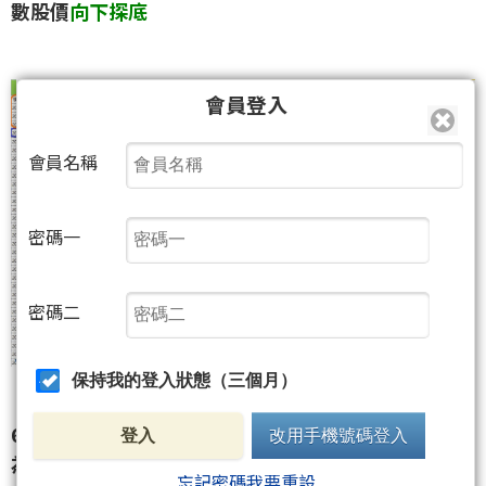
數股價
向下探底
會員登入
會員名稱
密碼一
密碼二
保持我的登入狀態（三個月）
6/6收盤股價為
204.5元
,21點為
4點
(模擬價位204.5元
登入
改用手機號碼登入
為0點)目前為
弱勢格局
忘記密碼我要重設