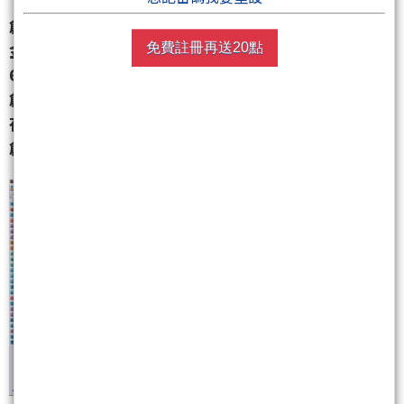
創意之前在5/28,30,31出現
21點訊號
,6/3除息配發現
金股利5元開盤參考價223.5元
免費註冊再送20點
6/3當天受到大盤一開盤重挫逾近百點影響,以致當日
創意填息無力
在受到大盤持續量縮6/4~6/6這3天在偏空修正情況下,
創意股價還是持續下跌