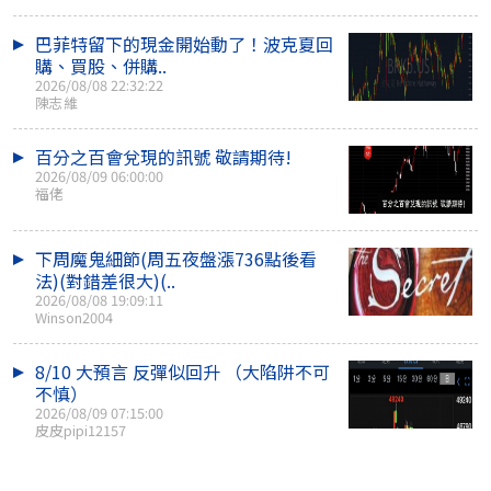
巴菲特留下的現金開始動了！波克夏回
購、買股、併購..
2026/08/08 22:32:22
陳志維
百分之百會兌現的訊號 敬請期待!
2026/08/09 06:00:00
福佬
下周魔鬼細節(周五夜盤漲736點後看
法)(對錯差很大)(..
2026/08/08 19:09:11
Winson2004
8/10 大預言 反彈似回升 （大陷阱不可
不慎）
2026/08/09 07:15:00
皮皮pipi12157