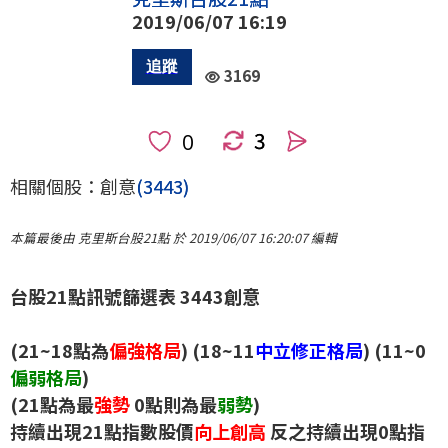
2019/06/07 16:19
3169
3
人
相關個股：創意
(3443)
本篇最後由 克里斯台股21點 於 2019/06/07 16:20:07 編輯
台股21點訊號篩選表 3443創意
(21~18點為
偏強格局
) (18~11
中立修正格局
) (11~0
偏弱格局
)
(21點為最
強勢
0點則為最
弱勢
)
持續出現21點指數股價
向上創高
反之持續出現0點指