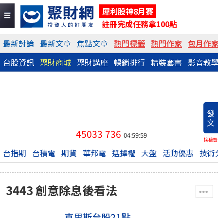
犀利股神8月賽
註冊完成任務拿100點
最新討論
最新文章
焦點文章
熱門標籤
熱門作家
包月作
台股資訊
聚財商城
聚財講座
暢銷排行
精裝套書
影音教
發
文
45033
736
04:59:59
換稿費
台指期
台積電
期貨
華邦電
選擇權
大盤
活動優惠
技術
3443 創意除息後看法
克里斯台股21點