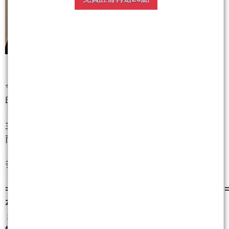
今天的行情頗大，台指期的高低點有150點！
印象這波多頭以來，好久沒有這樣的行情了。
主要是因為多頭就是慢慢漲，漲很久，行情會壓縮～
而空頭就是來得又急又猛，速度很快，行情會放大！
多頭行情會讓人失去戒心，因為多頭只要做到 ......
=======================================
本篇
非
小畢自媒體訂戶
購文
後
留言
+
評【+5】分
，退
５點
喔！