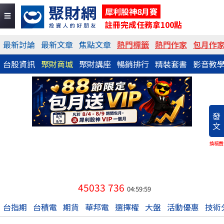
犀利股神8月賽
註冊完成任務拿100點
最新討論
最新文章
焦點文章
熱門標籤
熱門作家
包月作
台股資訊
聚財商城
聚財講座
暢銷排行
精裝套書
影音教
發
文
換稿費
45033
736
04:59:59
台指期
台積電
期貨
華邦電
選擇權
大盤
活動優惠
技術