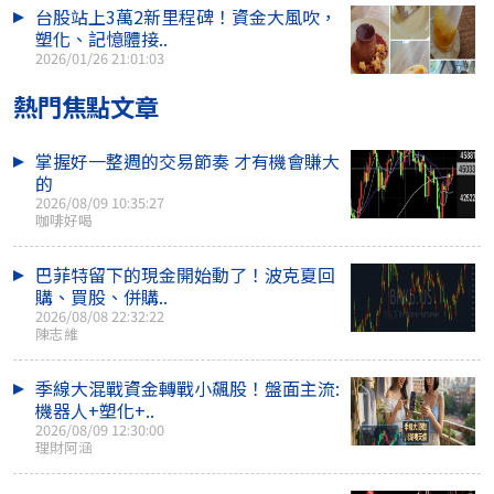
台股站上3萬2新里程碑！資金大風吹，
塑化、記憶體接..
2026/01/26 21:01:03
熱門焦點文章
掌握好一整週的交易節奏 才有機會賺大
的
2026/08/09 10:35:27
咖啡好喝
巴菲特留下的現金開始動了！波克夏回
購、買股、併購..
2026/08/08 22:32:22
陳志維
季線大混戰資金轉戰小飆股！盤面主流:
機器人+塑化+..
2026/08/09 12:30:00
理財阿涵