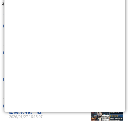
如果您支持小畢【
按下追蹤我
】
順流小畢
最新文章
暴跌後接著暴漲 ... 紀律為王
2026/02/03 20:56:04
台股 3 萬 3 大震盪！小畢單日獲利創生
涯 Top 1！掌..
2026/01/29 20:35:58
台股狂飆 485 點再創高！但在煙火之
下，別讓「這件..
2026/01/28 17:07:02
台積電再寫天價、聯電亮燈！但在指數
創高的背後，這..
2026/01/27 16:15:07