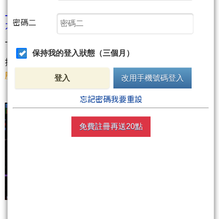
上引線，空方打下來的；空方會把守，反彈不過成壓
密碼二
力 --> 下跌。
上引線高低形成一個壓力區間
保持我的登入狀態（三個月）
撐壓在過破之間，撐壓做轉換：
破撐，撐轉為壓；過
壓，壓轉為撐。
登入
改用手機號碼登入
忘記密碼我要重設
免費註冊再送20點