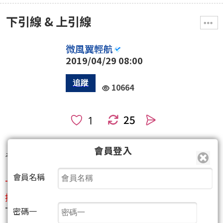
下引線 & 上引線
微風翼輕航
2019/04/29 08:00
10664
25
人
會員登入
本篇最後由 微風翼輕航 於 2019/04/29 08:01:21 編輯
會員名稱
下引線，多方拉上來的；多方會防守，回踩不破成支
撐 --> 上漲。
下引線高低形成一個支撐區間
密碼一