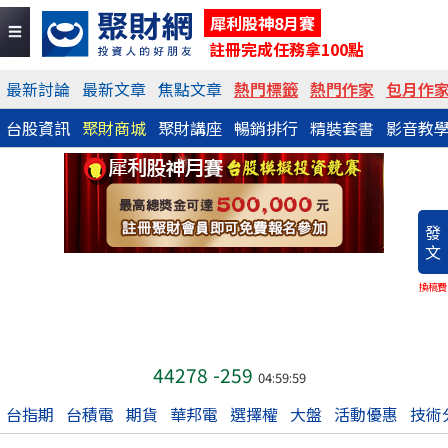
犀利股神8月賽
註冊完成任務拿100點
最新討論
最新文章
焦點文章
熱門標籤
熱門作家
包月作
台股資訊
聚財商城
聚財講座
暢銷排行
精裝套書
影音教
發
文
換稿費
44278
-259
04:59:59
台指期
台積電
期貨
華邦電
選擇權
大盤
活動優惠
技術