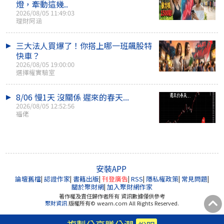
燈，牽動這幾..
2026/08/05 11:49:03
理財阿涵
三大法人買爆了！你搭上哪一班飆股特
快車？
2026/08/05 19:00:00
選擇權實驗室
8/06 慢1天 沒關係 遲來的春天...
2026/08/05 12:52:56
福佬
安裝APP
論壇舊檔
|
認證作家
|
書籍出版
|
刊登廣告
|
RSS
|
隱私權政策
|
常見問題
|
關於聚財網
|
加入聚財網作家
著作權及責任歸作者所有 資訊數據僅供參考
聚財資訊
版權所有© wearn.com All Rights Reserved.