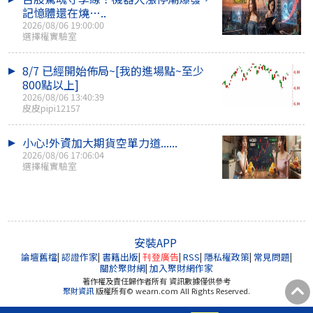
記憶體還在燒…..
2026/08/06 19:00:00
選擇權實驗室
8/7 已經開始佈局~[我的進場點~至少
800點以上]
2026/08/06 13:40:39
皮皮pipi12157
小心!外資加大期貨空單力道......
2026/08/06 17:06:04
選擇權實驗室
安裝APP
論壇舊檔
|
認證作家
|
書籍出版
|
刊登廣告
|
RSS
|
隱私權政策
|
常見問題
|
關於聚財網
|
加入聚財網作家
著作權及責任歸作者所有 資訊數據僅供參考
聚財資訊
版權所有© wearn.com All Rights Reserved.