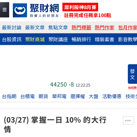
犀利股神8月賽
註冊完成任務拿100點
最新討論
最新文章
焦點文章
熱門標籤
熱門作家
包月作
台股資訊
聚財商城
聚財講座
暢銷排行
精裝套書
影音教
發
文
44250
-8
12:22:25
換稿費
台指期
台積電
期貨
華邦電
選擇權
大盤
活動優惠
技術
(03/27) 掌握一日 10% 的大行
情