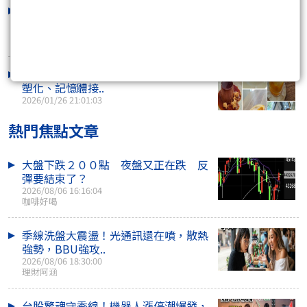
台積電再寫天價、聯電亮燈！但在指數
創高的背後，這..
2026/01/27 16:15:07
台股站上3萬2新里程碑！資金大風吹，
塑化、記憶體接..
2026/01/26 21:01:03
熱門焦點文章
大盤下跌２００點 夜盤又正在跌 反
彈要結束了？
2026/08/06 16:16:04
咖啡好喝
季線洗盤大震盪！光通訊還在噴，散熱
強勢，BBU強攻..
2026/08/06 18:30:00
理財阿涵
台股驚魂守季線！機器人漲停潮爆發，