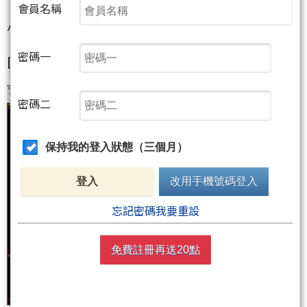
會員名稱
小畢今天掌握了這檔標的「
9%以上
」的行情～
密碼一
[海韻電
(6203)
日線]
密碼二
保持我的登入狀態（三個月）
登入
改用手機號碼登入
忘記密碼我要重設
免費註冊再送20點