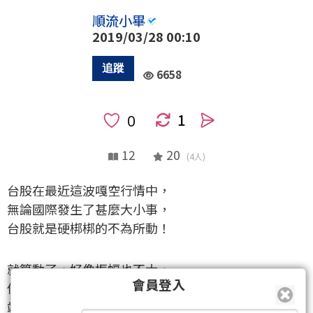
順流小畢
2019/03/28 00:10
6658
1
人
12
20
(4人)
台股在最近這波嘎空行情中，
無論國際發生了甚麼大小事，
台股就是硬梆梆的不為所動！
就算動了，好像振幅也不大，
會員登入
但個股當然還是有行情大的，
端看要怎麼掌握到這些行情！