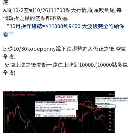
底.
a.從10/2空到10/26日1700點大行情,從頭咬到尾,每一
個轉折之後的空點都不放過.
""
10月操作總結=>11000到9400 大波段完全吃給你
看
""
b.從10/30kobepenny說下跌趨勢進入修正之後.空單
全收.
反彈上漲之後開始一路往上吃到10000.(10000點多單
全收)