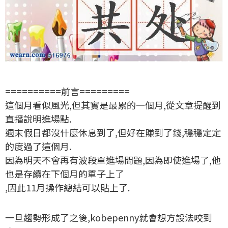
==========前言=========
這個月看似風光,但其實是最累的一個月,從文章提醒到
直播說明進場點.
週末假日都沒什麼休息到了,但好在賺到了錢,穩穩定定
的度過了這個月.
因為明天不會再有波段單進場問題,因為即使進場了,他
也是存續在下個月的單子上了
,因此11月操作總結可以貼上了.
一旦趨勢形成了之後,kobepenny就會想方設法咬到