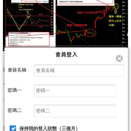
會員登入
接著便進入了11月份初期的反彈操作.
會員名稱
一.(1101(四)~11/9(五))合併紀錄.
密碼一
A.這一天kobepenny提早告知了莊家玩的伎倆.
""(
本週選擇權，莊家這麼幹了!
)""
密碼二
莊家刻意將選擇權價格""降價"",事出必有因,代表不
容易產生大幅度行情,容易關廁所.
保持我的登入狀態（三個月）