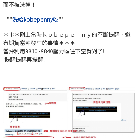
而不被洗掉！
""
洗給kobepenny吃
""
＊＊＊附上當時ｋｏｂｅｐｅｎｎｙ的不斷提醒，還
有期貨當沖發生的事情＊＊＊
當沖利用9810~9840壓力區往下空就對了!
提醒提醒再提醒!