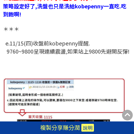
策略設定好了,洗盤也只是洗給kobepenny一直吃.吃
到飽啊!
＊＊＊
e.11/15(四)收盤前kobepenny提醒.
9760~9800呈現連續震盪,如果站上9800先避開反彈!
複製分享賺分潤
說明