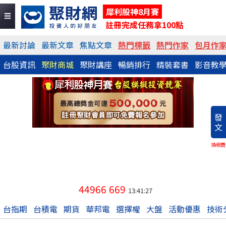
犀利股神8月賽
註冊完成任務拿100點
最新討論
最新文章
焦點文章
熱門標籤
熱門作家
包月作
台股資訊
聚財商城
聚財講座
暢銷排行
精裝套書
影音教
發
文
換稿費
44966
669
13:41:27
台指期
台積電
期貨
華邦電
選擇權
大盤
活動優惠
技術