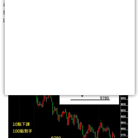
a.昨日pm盤.利用9960~9930往下空.
b.今天am盤跌破9880空下去.(剛好整個反過來操作,對
吧!)