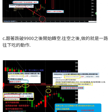
c.跟著跌破9900之後開始轉空.往空之後,做的就是一路
往下吃的動作.