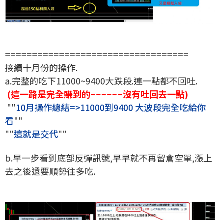
==================================
接續十月份的操作.
a.完整的吃下11000~9400大跌段.連一點都不回吐.
(這一路是完全賺到的~~~~~~沒有吐回去一點)
""
10月操作總結=>11000到9400 大波段完全吃給你
看
""
""
這就是交代
""
b.早一步看到底部反彈訊號,早早就不再留倉空單,漲上
去之後還要順勢往多吃.