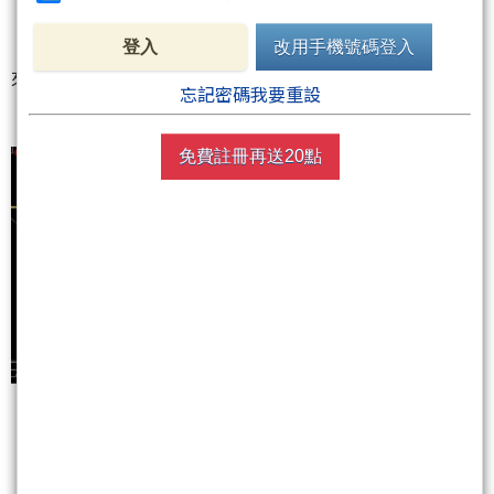
容易產生震盪格局.
同時kobepenny早就說明了應對操作的方式,每一次
登入
改用手機號碼登入
來到9800往多試單.
忘記密碼我要重設
免費註冊再送20點
a.結果可以看到,kobepenny說出莊家計謀之後,盤呈