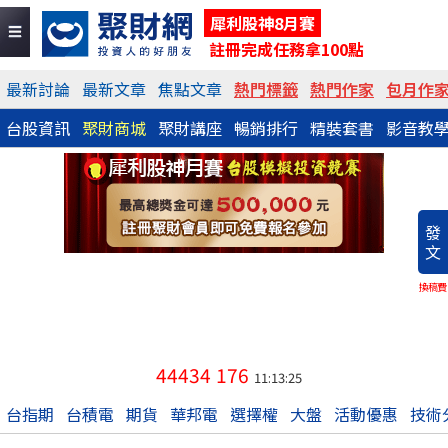
犀利股神8月賽
註冊完成任務拿100點
最新討論
最新文章
焦點文章
熱門標籤
熱門作家
包月作
台股資訊
聚財商城
聚財講座
暢銷排行
精裝套書
影音教
發
文
換稿費
44434
176
11:13:25
台指期
台積電
期貨
華邦電
選擇權
大盤
活動優惠
技術