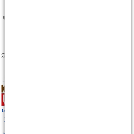
南亞(1303)
地球(1324)
聯合(4129)
世界(5347)
劍湖山(5701)
0
分享至：
168周報 成長免費看
168周報
最新文章
掌握放空的季節