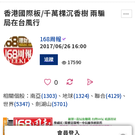
香港國際板/千萬棵沉香樹 兩騙
局在台風行
168周報
2017/06/26 16:00
17590
0
相關個股：南亞
(1303)
、地球
(1324)
、聯合
(4129)
、
世界
(5347)
、劍湖山
(5701)
會員登入