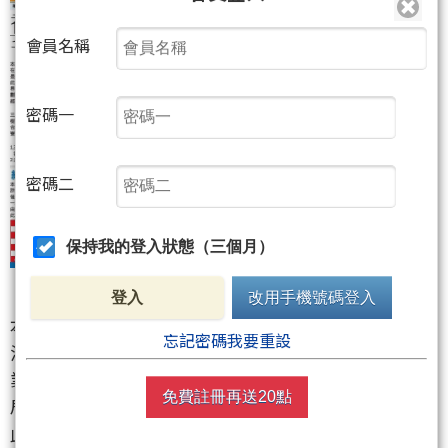
會員名稱
密碼一
密碼二
保持我的登入狀態（三個月）
登入
改用手機號碼登入
本報2版全版獨家專題報導「三森集團」詐騙吸金案，
忘記密碼我要重設
涉案的三森集團在台灣推出「香港國際板」，吸引企
業付費掛牌，經香港證交所聲明這是無中生有的騙
免費註冊再送20點
局，但是已有兩岸三地的許多公司宣稱在此掛牌。
此外，這家三森集團還宣稱是全亞洲最大的沉香植菌