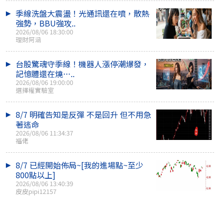
季線洗盤大震盪！光通訊還在噴，散熱
強勢，BBU強攻..
2026/08/06 18:30:00
理財阿涵
台股驚魂守季線！機器人漲停潮爆發，
記憶體還在燒…..
2026/08/06 19:00:00
選擇權實驗室
8/7 明確告知是反彈 不是回升 但不用急
著逃命
2026/08/06 11:34:37
福佬
8/7 已經開始佈局~[我的進場點~至少
800點以上]
2026/08/06 13:40:39
皮皮pipi12157