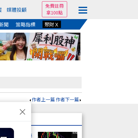
免費註冊
蹤
媒體投顧
拿100點
新聞
策略指標
聚財Ｘ
作者上一篇
作者下一篇
×
正在跌 反彈要