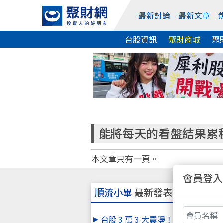
最新討論
最新文章
台股資訊
聚財商城
聚
能將每天的看盤結果累積，
本文章只有一頁。
會員登入
順流小畢
最新發表主題
台股 3 萬 3 大震盪！小畢單日獲