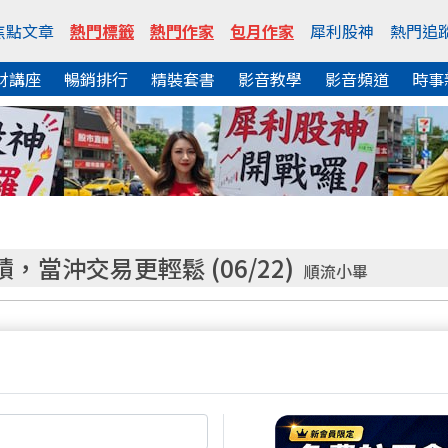
焦點文章
熱門標籤
熱門作家
包月作家
犀利股神
熱門追
財講座
暢銷排行
精裝套書
影音教學
影音頻道
時事
當沖交易更輕鬆 (06/22)
順流小畢
熱門焦點文章
利創生涯
大盤下跌２００點 夜盤又