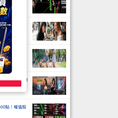
在噴，散熱強
馬股爆量衝鎖
停潮爆發，記憶
00點！權值股