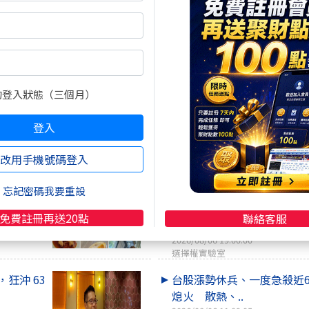
結束了？
2026/08/06 16:16:04
咖啡好喝
火之下，別
季線洗盤大震盪！光通訊還
勢，BBU強攻..
的登入狀態（三個月）
2026/08/06 18:30:00
理財阿涵
登入
指數創高
現買現賺的爆發力！這檔黑
死，主力拉抬..
改用手機號碼登入
2026/08/06 10:54:57
理財阿涵
忘記密碼我要重設
吹，塑
台股驚魂守季線！機器人漲
免費註冊再送20點
聯絡客服
體還在燒…..
2026/08/06 19:00:00
選擇權實驗室
，狂沖 63
台股漲勢休兵、一度急殺近6
熄火 散熱、..