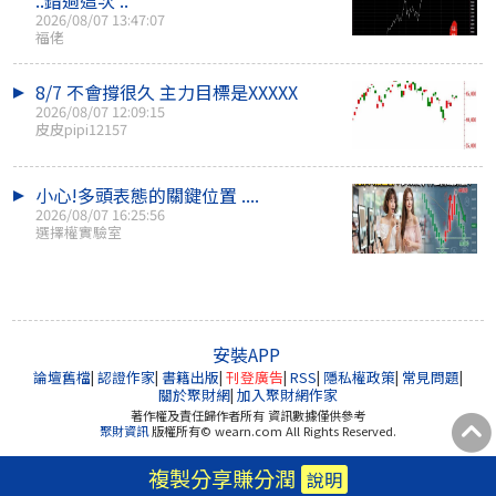
..錯過這次 ..
2026/08/07 13:47:07
福佬
8/7 不會撐很久 主力目標是XXXXX
2026/08/07 12:09:15
皮皮pipi12157
小心!多頭表態的關鍵位置 ....
2026/08/07 16:25:56
選擇權實驗室
安裝APP
論壇舊檔
|
認證作家
|
書籍出版
|
刊登廣告
|
RSS
|
隱私權政策
|
常見問題
|
關於聚財網
|
加入聚財網作家
著作權及責任歸作者所有 資訊數據僅供參考
聚財資訊
版權所有© wearn.com All Rights Reserved.
複製分享賺分潤
說明