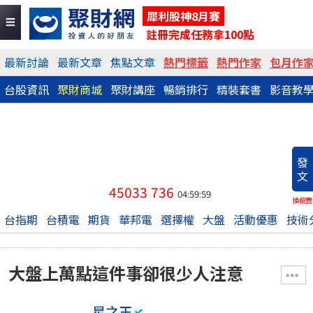
犀利股神8月賽
註冊完成任務拿100點
最新討論
最新文章
焦點文章
熱門標籤
熱門作家
包月作
台股資訊
聚財商城
聚財講座
暢銷排行
精裝套書
影音教
發
文
45033
736
04:59:59
換稿費
台指期
台積電
期貨
華邦電
選擇權
大盤
活動優惠
技術
大盤上萬點這件事卻很少人注意
星之王