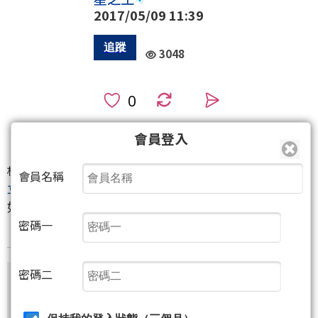
2017/05/09 11:39
3048
0
40
46
會員登入
(10人)
相關個股：
鴻海(2317)
、
台積電(2330)
、
大立光(3008)
、
大
會員名稱
立(4716)
如題
密碼一
密碼二
尚有239字元(含語法)未完