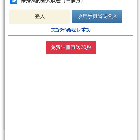
保持我的登入狀態（三個月）
非會員請先
註冊
再送聚財點數
20
點
登入
改用手機號碼登入
週五盤後六日限定！點數加贈2%！
忘記密碼我要重設
買點數
免費註冊再送20點
立即線上購買
超商買真方便
快速購點
( 刷卡、Line Pay、Apple Pay、Google Pay )
非會員
免費註冊再送聚財點數
20
點