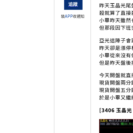
昨天玉晶光尾
殺就算了直接
裝
APP
收通知
小畢昨天雖然
但那段因下班
亞光這陣子會
昨天卻是漲停
小畢從來沒有
但是昨天盤後
今天開盤就直
現貨開盤兩分
現貨開盤五分
於是小畢又繼續
[3406 玉晶光