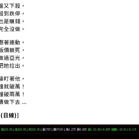
盤又下殺，
殺到跌停，
也是賺錢，
完全沒做。
跟著連動，
板價鎖死，
做過亞光，
把她拉出。
接盯著他，
鐘就破萬！
鐘破兩萬！
做下去 ...
 (日線)]