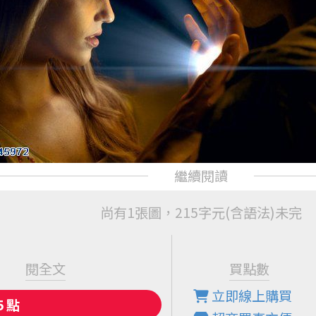
尚有1張圖，215字元(含語法)未完
閱全文
買點數
立即線上購買