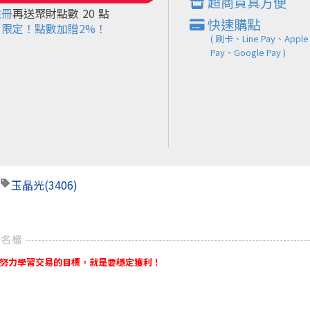
超商買真方便
註冊
再送聚財點數
20
點
快速購點
限定！點數加贈2%！
( 刷卡、Line Pay、Apple
Pay、Google Pay )
玉晶光
(3406)
努力學習交易的目標，就是要穩定獲利！
tps://www.facebook.com/FollowFlowBee/
按下追蹤我
】