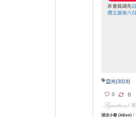
非會員請先
週五盤後六日
亞光
(3019)
0
順流小畢 (ABen)：
順流小畢 FB 粉絲團：ht
如果您支持小畢【