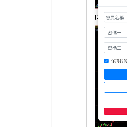
[3019 亞光 (
保持我