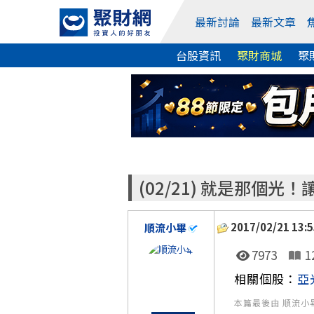
最新討論
最新文章
台股資訊
聚財商城
聚
(02/21) 就是那個
2017/02/21 13:5
順流小畢
7973
1
相關個股：
亞
本篇最後由 順流小畢 於