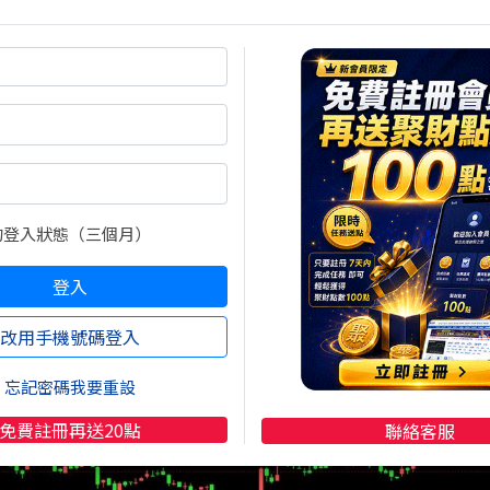
日線)]
的登入狀態（三個月）
登入
改用手機號碼登入
忘記密碼我要重設
免費註冊再送20點
聯絡客服