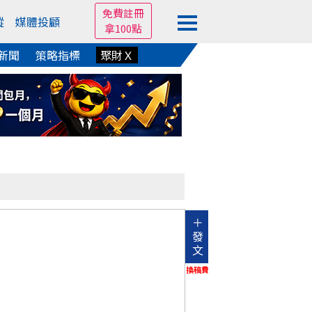
免費註冊
蹤
媒體投顧
拿100點
新聞
策略指標
聚財Ｘ
＋
發
文
換稿費