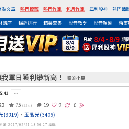
焦點文章
熱門標籤
熱門作家
包月作家
犀利股神
熱門追
財講座
暢銷排行
精裝套書
影音教學
影音頻道
時事
光！讓我單日獲利攀新高！
順流小畢
5:41
20
75
19
0
(15人)
光
(3019)
、
玉晶光
(3406)
 2017/02/21 13:56:27 編輯