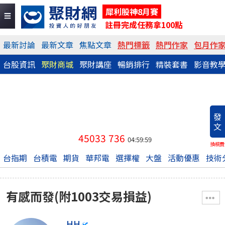
犀利股神8月賽
註冊完成任務拿100點
最新討論
最新文章
焦點文章
熱門標籤
熱門作家
包月作
台股資訊
聚財商城
聚財講座
暢銷排行
精裝套書
影音教
發
文
45033
736
04:59:59
換稿費
台指期
台積電
期貨
華邦電
選擇權
大盤
活動優惠
技術
有感而發(附1003交易損益)
HH