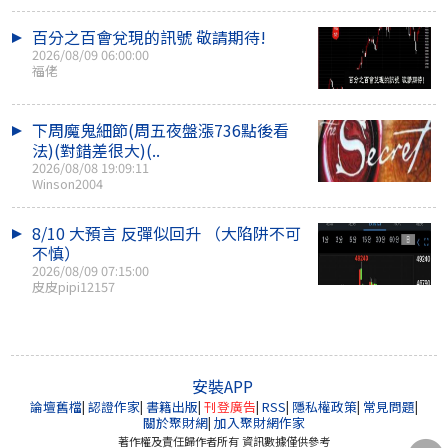
百分之百會兌現的訊號 敬請期待!
2026/08/09 06:00:00
福佬
下周魔鬼細節(周五夜盤漲736點後看
法)(對錯差很大)(..
2026/08/08 19:09:11
Winson2004
8/10 大預言 反彈似回升 （大陷阱不可
不慎）
2026/08/09 07:15:00
皮皮pipi12157
安裝APP
論壇舊檔
|
認證作家
|
書籍出版
|
刊登廣告
|
RSS
|
隱私權政策
|
常見問題
|
關於聚財網
|
加入聚財網作家
著作權及責任歸作者所有 資訊數據僅供參考