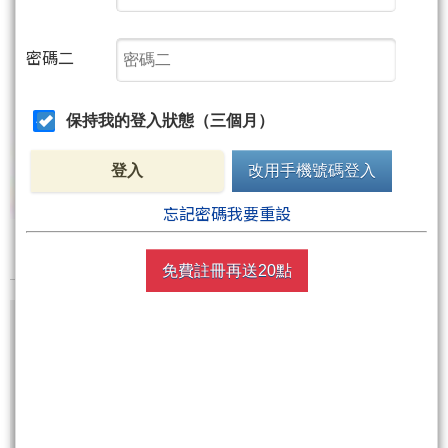
密碼二
保持我的登入狀態（三個月）
登入
改用手機號碼登入
忘記密碼我要重設
免費註冊再送20點
尚有1張圖，430字元(含語法)未完
非會員請先
註冊
再送聚財點數
20
點