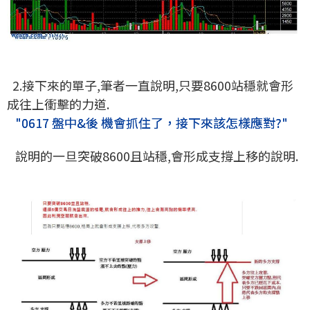
2.接下來的單子,筆者一直說明,只要8600站穩就會形
成往上衝擊的力道.
"0617 盤中&後 機會抓住了，接下來該怎樣應對?"
說明的一旦突破8600且站穩,會形成支撐上移的說明.