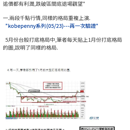
追價都有利潤,跌破區間底退場觀望"
一.兩段千點行情,同樣的格局重複上演.
"kobepenny系列(05/23)---再一次驗證"
5月份台股打底格局中,筆者每天貼上1月份打底格局
的圖,說明了同樣的格局.