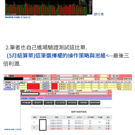
2.筆者也自己進場驗證測試這比單.
(5月結算單)這筆選擇權的操作策略與思維
<--最後三
倍利潤.