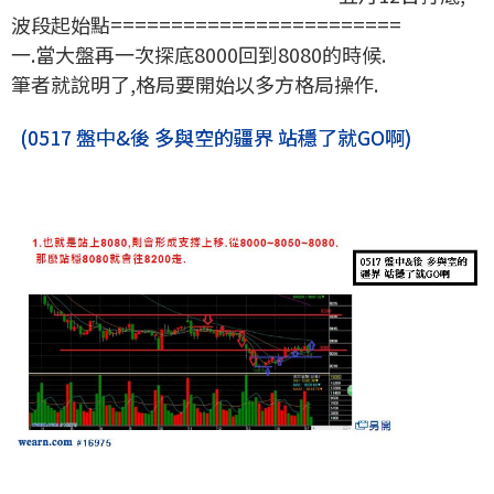
波段起始點========================
一.當大盤再一次探底8000回到8080的時候.
筆者就說明了,格局要開始以多方格局操作.
(0517 盤中&後 多與空的疆界 站穩了就GO啊)