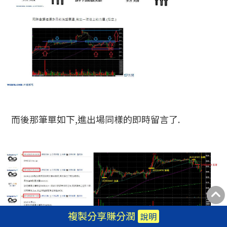
而後那筆單如下,進出場同樣的即時留言了.
複製分享賺分潤
說明