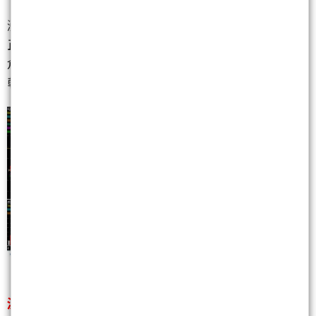
漲上去後設定8699(6)觸價出清.
正在打這篇文章的時候,已經觸價出掉了.(電腦發出平
倉的訊息聲音.)
乾脆一起做成圖.
波段單有出清當天就不再進場.