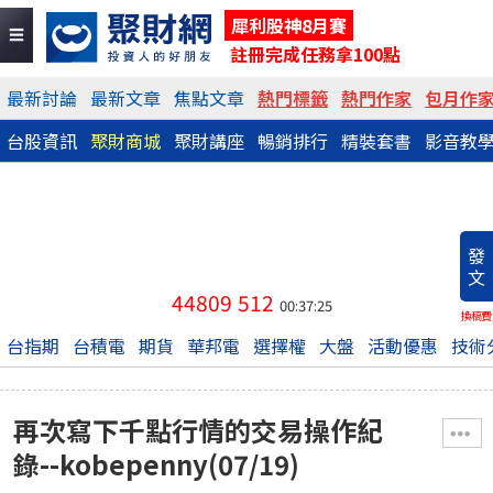
犀利股神8月賽
註冊完成任務拿100點
最新討論
最新文章
焦點文章
熱門標籤
熱門作家
包月作
台股資訊
聚財商城
聚財講座
暢銷排行
精裝套書
影音教
發
文
44809
512
00:37:25
換稿費
台指期
台積電
期貨
華邦電
選擇權
大盤
活動優惠
技術
再次寫下千點行情的交易操作紀
錄--kobepenny(07/19)