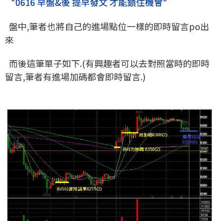
"0616 早盤&後 提早發文 才能鎖住機會"
盤中,筆者也將自己的進場點位一樣的即時留言po出
來
而後這筆單子如下.(有興趣者可以去對照當時的即時
留言,筆者有進場加碼都會即時留言.)