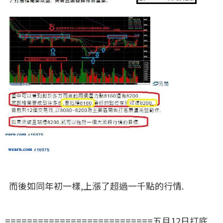
而後如同年初一樣,上漲了超過一千點的行情.
===========================五月12日打底,