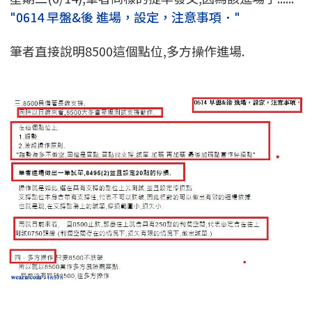
"0614 早盤&後 進場，設定，注意事項．"
筆者直接說明8500這個點位,多方操作進場.