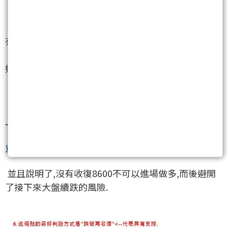
3.於是再次的測試了8500產生支撐後往上漲.
4.同時也驗證了筆者說的,於是端午節收盤當時,筆者沒
有留下任何多單留倉.
開開心心的將獲利入袋以外,還去了廈門爽爽地玩了好
幾天.
喝了一堆廈門貴死人的奶茶.......
端午節開盤,星期一(6/13).筆者將盤後文幾乎提早到早
上九點半之前就先發出來.
"0613 盤中&後 端午前漲的跌回來，進場時機點的注
意事項."
並且說明了,沒有收復8600不可以進場做多,而後避開
了接下來大盤續跌的風險.