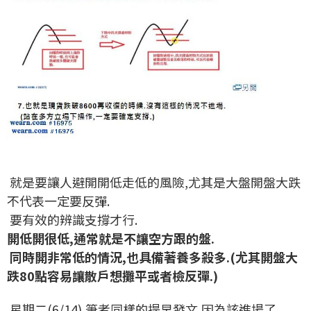
就是要讓人避開開低走低的風險,尤其是大盤開盤大跌
不代表一定要反彈.
要有效的辨識支撐才行.
開低開很低,通常就是不讓空方跟的盤.
同時開非常低的情況,也具備著養多殺多.(尤其開盤大
跌80點容易讓散戶想攤平或者檢反彈.)
星期二(6/14),筆者同樣的提早發文,因為該進場了......