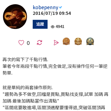
kobepenny
2016/07/19 09:54
4941
0
再次的寫下了千點行情.
筆者今年兩段千點行情,完全做足,沒有操作任何一筆逆
勢單.
就是單純的兩套操作原則.
"趨勢為多不做空,回檔是買點,買點找支撐,試單 加碼 再
加碼 最後加碼點當作出清點"
"區間底要敢進場,區間頂遇壓要懂得退,突破區間頂再