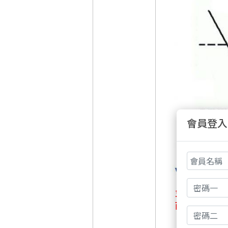
會員登入
並且將操作策
而操作上筆者