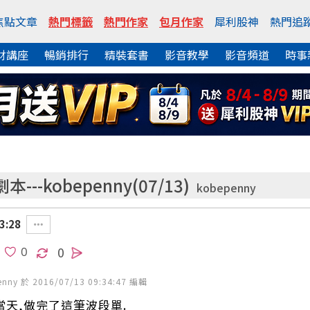
焦點文章
熱門標籤
熱門作家
包月作家
犀利股神
熱門追
財講座
暢銷排行
精裝套書
影音教學
影音頻道
時事
-kobepenny(07/13)
kobepenny
3:28
0
ny 於 2016/07/13 09:34:47 編輯
五當天,做完了這筆波段單.