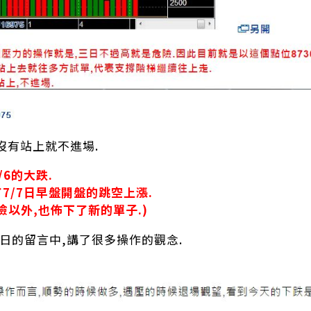
沒有站上就不進場.
/6的大跌.
7/7日早盤開盤的跳空上漲.
險以外,也佈下了新的單子.)
幾日的留言中,講了很多操作的觀念.