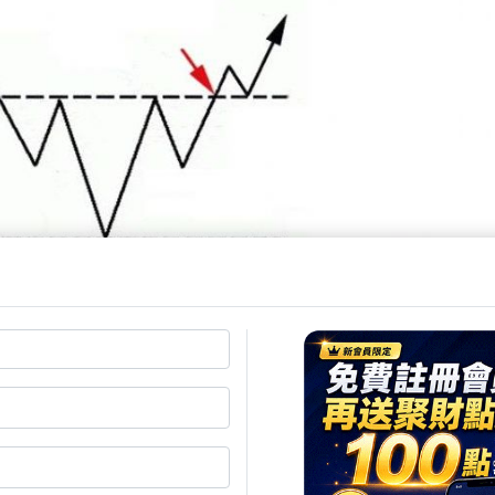
略改成"必須得過高"才進場.
也隨著"除權息蒸發的點數做了點位上的調整".