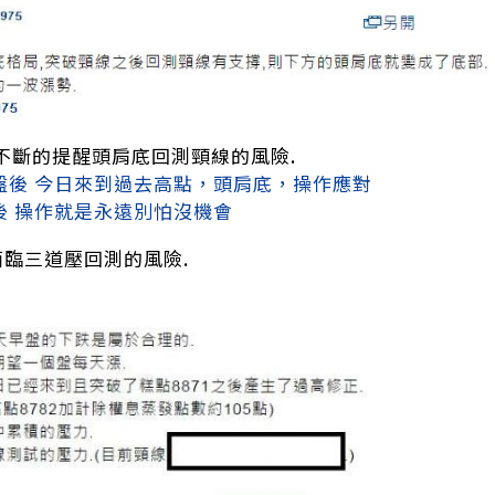
不斷的提醒頭肩底回測頸線的風險.
盤&盤後 今日來到過去高點，頭肩底，操作應對
盤&後 操作就是永遠別怕沒機會
臨三道壓回測的風險.