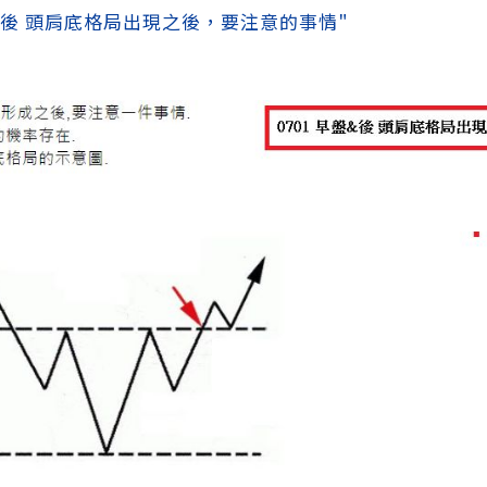
早盤&後 頭肩底格局出現之後，要注意的事情"