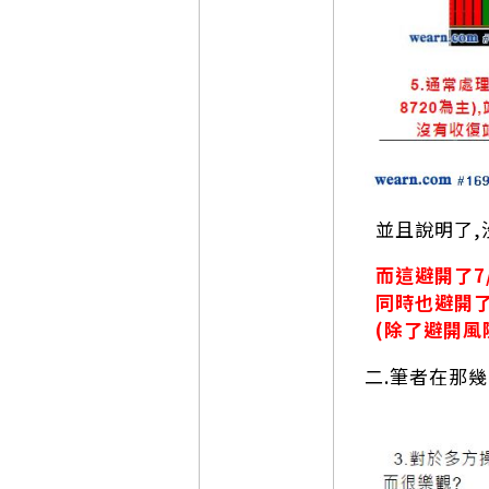
並且說明了,
而這避開了7
同時也避開了
(除了避開風
二.筆者在那