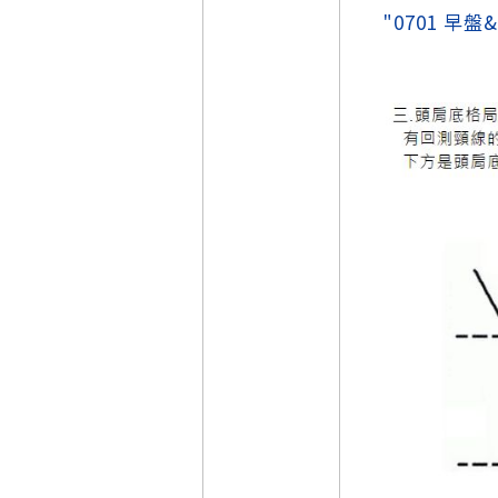
"0701 