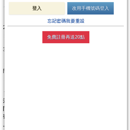
登入
改用手機號碼登入
忘記密碼我要重設
2.昨日歐美雖然大漲,但台股今天卻往下大跌.
這就是筆者想要避開的壓力風險.
免費註冊再送20點
3.
"kobepenny系列(0624)--策略之下避開了風險"
我想筆者已經展示過很多次了,該賺的比者都賺了,該避
開的風險筆者也避開.
這就是操作.
如果一個人多空都想做,是不存在格局的,沒有格局就
沒有波段操作的主軸.
同時一個人如果多空都想做,代表支撐與壓力的意識會
喪失,沒有了支撐與壓力如何判斷趨勢?
上漲看支撐,下跌看壓力.