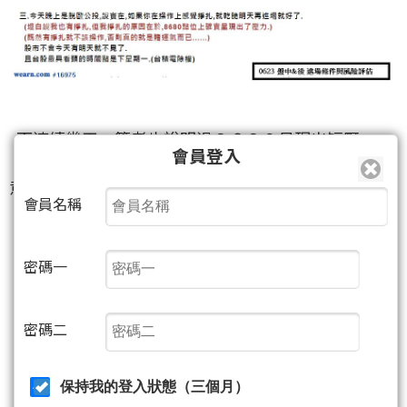
而連續幾天，筆者也說明過８６８０呈現出短壓．
會員登入
星期三的文章中,筆者就說明了,不站上8680進場沒有
意義.
會員名稱
密碼一
密碼二
保持我的登入狀態（三個月）