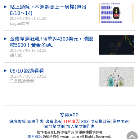
站上頸線，本週將更上一層樓(週報
8/10～14)
2026/08/09 21:31:23
Logan羅根
金價單週狂飆7%重返4300美元，瑞銀
喊5000！黃金多頭..
2026/08/09 18:53:23
陳志維
08/10 路過看看
2026/08/10 08:20:52
只是路過看看
安裝APP
論壇舊檔
|
認證作家
|
書籍出版
|
刊登廣告
|
RSS
|
隱私權政策
|
常見問題
|
關於聚財網
|
加入聚財網作家
著作權及責任歸作者所有 資訊數據僅供參考
聚財資訊
版權所有© wearn.com All Rights Reserved.