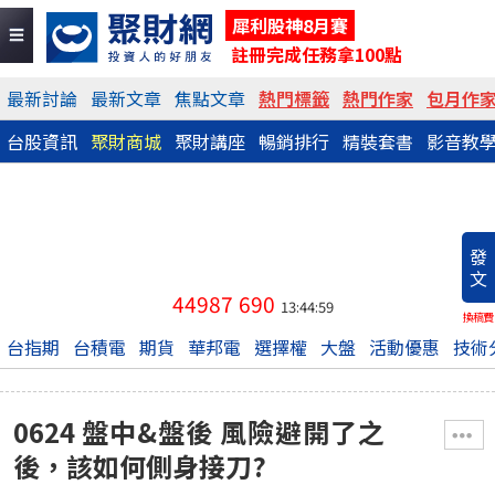
犀利股神8月賽
註冊完成任務拿100點
最新討論
最新文章
焦點文章
熱門標籤
熱門作家
包月作
台股資訊
聚財商城
聚財講座
暢銷排行
精裝套書
影音教
發
文
44987
690
13:44:59
換稿費
台指期
台積電
期貨
華邦電
選擇權
大盤
活動優惠
技術
0624 盤中&盤後 風險避開了之
後，該如何側身接刀?