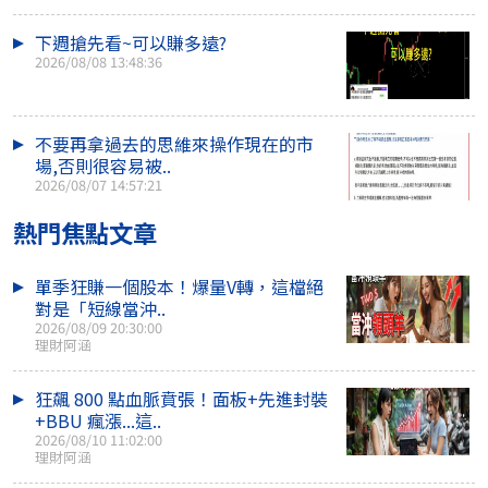
下週搶先看~可以賺多遠?
2026/08/08 13:48:36
不要再拿過去的思維來操作現在的市
場,否則很容易被..
2026/08/07 14:57:21
熱門焦點文章
單季狂賺一個股本！爆量V轉，這檔絕
對是「短線當沖..
2026/08/09 20:30:00
理財阿涵
狂飆 800 點血脈賁張！面板+先進封裝
+BBU 瘋漲...這..
2026/08/10 11:02:00
理財阿涵