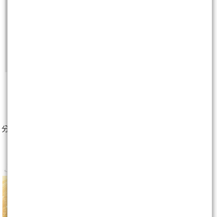
快速購點
( 刷卡、Line Pay、Apple Pay、Google Pay )
非會員
免費註冊再送聚財點數
20
點
0
分享至：