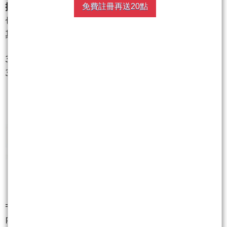
技術面+操作面+訊息面=如何應對下週
免費註冊再送20點
也是筆者做為下週操作上的參考訊息.
其中一份外資對應的參考資訊......
3.筆者在週(0307~0311)策略與思維中,就說明了台股在
3月結算後會進入修正.
===============
內容為筆者個人面對下週的策略思維,資訊.僅供參考.