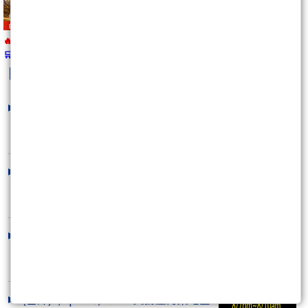
🔥 報名即將截止
🛒
https://wearn.tw/m/10492
kobepenny
最新文章
沒人敢做多,條條大路通羅馬!
2026/08/08 16:59:58
下週搶先看~可以賺多遠?
2026/08/08 13:48:36
不要再拿過去的思維來操作現在的市
場,否則很容易被..
2026/08/07 14:57:21
(當沖)8/7pm~8/10am 支撐壓力策略圖