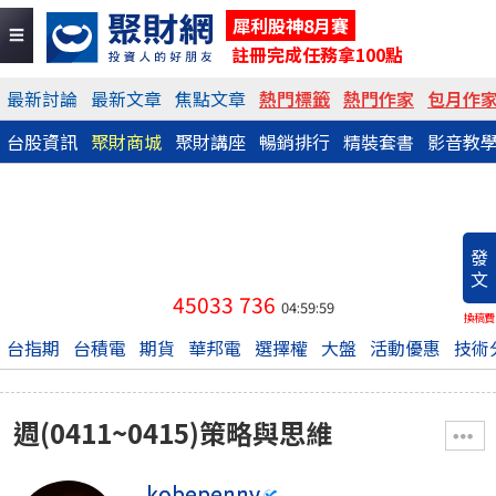
犀利股神8月賽
註冊完成任務拿100點
最新討論
最新文章
焦點文章
熱門標籤
熱門作家
包月作
台股資訊
聚財商城
聚財講座
暢銷排行
精裝套書
影音教
發
文
45033
736
04:59:59
換稿費
台指期
台積電
期貨
華邦電
選擇權
大盤
活動優惠
技術
週(0411~0415)策略與思維
kobepenny