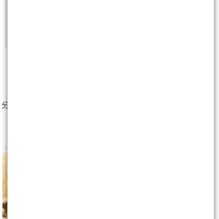
非會員
免費註冊再送聚財點數
20
點
0
分享至：