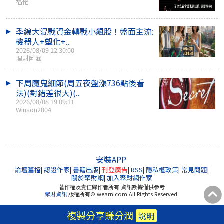
福佬
季線大混戰資金轉戰小飆股！盤面主流:
機器人+塑化+..
2026/08/09 12:30:00
理財阿涵
下周魔鬼細節(周五夜盤漲736點後看
法)(對錯差很大)(..
2026/08/08 19:09:11
Winson2004
安裝APP
論壇舊檔
|
認證作家
|
書籍出版
|
刊登廣告
|
RSS
|
隱私權政策
|
常見問題
|
關於聚財網
|
加入聚財網作家
著作權及責任歸作者所有 資訊數據僅供參考
聚財資訊
版權所有© wearn.com All Rights Reserved.
複製分享賺分潤
說明