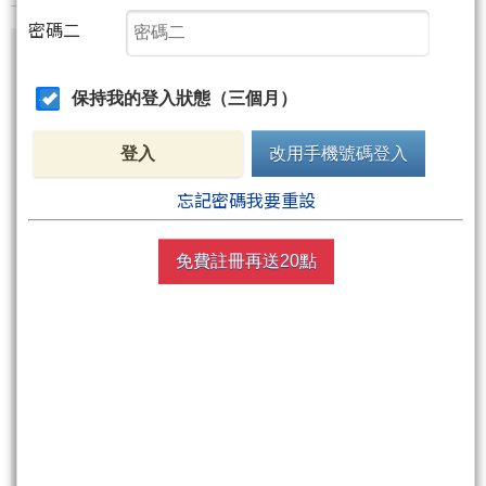
密碼二
尚有358字元(含語法)未完
保持我的登入狀態（三個月）
請開啟隨書 當沖贏家
登入
改用手機號碼登入
忘記密碼我要重設
免費註冊再送20點
購買當沖贏家作者著作
《贏家終極密技》
(實體書) 附贈的聚財點數,即可免費閱讀
無購書者，請使用 聚財點數 閱全文
非會員請先
註冊
再送聚財點數
20
點