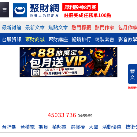
犀利股神8月賽
註冊完成任務拿100點
最新討論
最新文章
焦點文章
熱門標籤
熱門作家
包月作
台股資訊
聚財商城
聚財講座
暢銷排行
精裝套書
影音教
發
文
換稿費
45033
736
04:59:59
台指期
台積電
期貨
華邦電
選擇權
大盤
活動優惠
技術