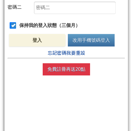
密碼二
尚有183字元(含語法)未完
請開啟隨書 當沖贏家
保持我的登入狀態（三個月）
登入
改用手機號碼登入
忘記密碼我要重設
購買當沖贏家作者著作
《贏家終極密技》
免費註冊再送20點
(實體書) 附贈的聚財點數,即可免費閱讀
無購書者，請使用 聚財點數 閱全文
非會員請先
註冊
再送聚財點數
20
點
週五盤後六日限定！點數加贈2%！