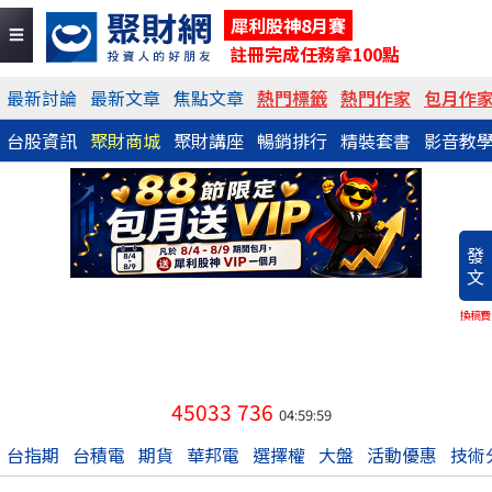
犀利股神8月賽
註冊完成任務拿100點
最新討論
最新文章
焦點文章
熱門標籤
熱門作家
包月作
台股資訊
聚財商城
聚財講座
暢銷排行
精裝套書
影音教
發
文
換稿費
45033
736
04:59:59
台指期
台積電
期貨
華邦電
選擇權
大盤
活動優惠
技術