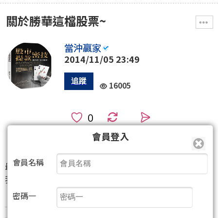
關於勝華這檔股票~
當沖贏家
2014/11/05 23:49
16005
0
會員登入
615
357
(77人)
會員名稱
最近常有朋友來問我勝華這檔股票能不能搶?我來說說
我的看法好了~
密碼一