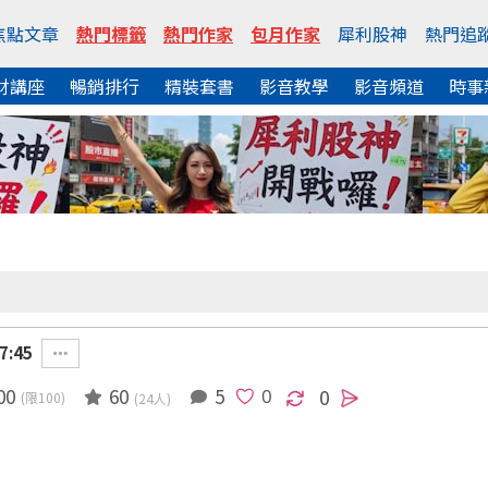
焦點文章
熱門標籤
熱門作家
包月作家
犀利股神
熱門追
財講座
暢銷排行
精裝套書
影音教學
影音頻道
時事
7:45
00
60
5
0
(限100)
(24人)