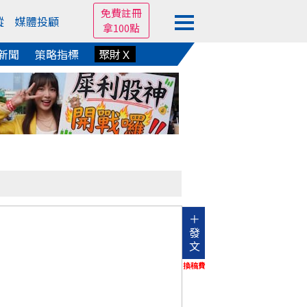
免費註冊
蹤
媒體投顧
拿100點
新聞
策略指標
聚財Ｘ
＋
發
文
換稿費