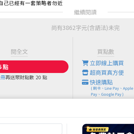
自己已經有一套策略者勿近
尚有3862字元(含語法)未完
閱全文
買點數
立即線上購買
超商買真方便
註冊
再送聚財點數
20
點
快速購點
( 刷卡、Line Pay、Apple
Pay、Google Pay )