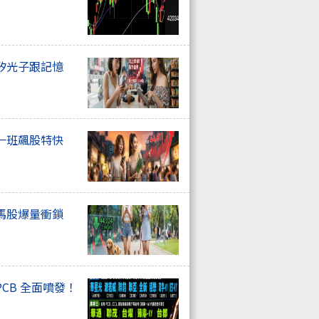
矽光子跟記憶
一班飆股特快
馬股爆量衝鎖
CB 全面噴發！