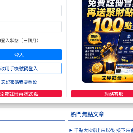
的登入狀態（三個月）
美麗要用智慧栓住
智慧跟隨時間不朽
登入
改用手機號碼登入
文章只供參考，不負投資責任，亦與網站無關，轉貼文章若有侵權請
忘記密碼我要重設
免費註冊再送20點
聯絡客服
熱門焦點文章
千點大K棒出來以後 接下來