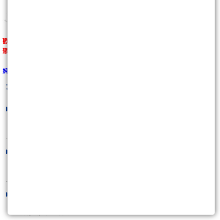
歡迎光臨
聚財網－－「趨勢家」專欄
純屬丹心個人看法分享， 投資前請注意風險控管， 不負任何損益責任 。
丹心
最新文章
美商花旗看空中鋼,目標價20.2元－－鋼
鐵股大利空
2005/11/07 18:31:35
2005/11/07外資解套波結束了，如何操
作 ？******丹..
2005/11/07 12:09:51
反彈隨時會上場＊＊＊丹心問候各位老
友＊＊＊
2005/10/28 17:59:07