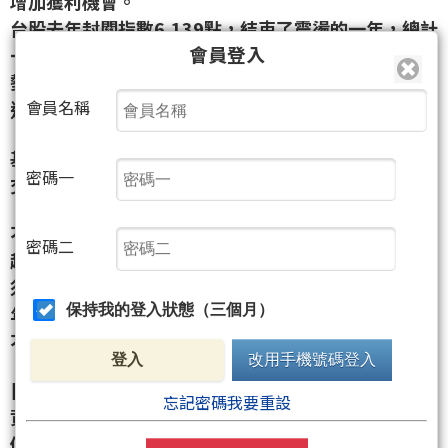
增加獲利機會。
台股去年封關指數6,139點，結束了震盪的一年，總計
會員登入
一年指數上漲249點或4.23%，表現雖比國際股市弱
勢，但連破5月底6,137與10月初6,135兩個高點，創
會員名稱
近七個月以來新高，也算是可以接受的結局。
基於外資、投信等法人自12月中旬過後持續加碼，成
密碼一
交量溫和擴增，目前市場多看好台股有元月效應。
不過，投信法人分析，11月底以來，這波台股上漲已
密碼二
超過一個月，漲了438點，也算有一定幅度，量能必
須持續有效放大，才會有不錯的元月行情。同時，今
保持我的登入狀態（三個月）
年整體經濟成長趨緩，一旦資金行情結束，投資人也
不宜預期有過度樂觀的投資報酬率。
登入
改用手機號碼登入
日盛投信表示，高現金股息殖利率個股，已漸成為投
忘記密碼我要重設
資主流趨勢，這些個股若能再搭配產業前景穩定，股
價相對更具想像空間。