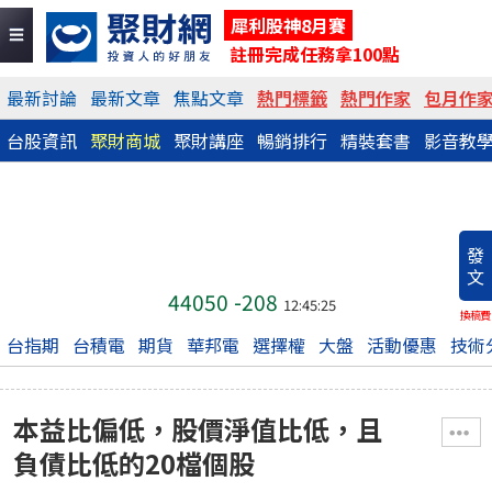
犀利股神8月賽
註冊完成任務拿100點
最新討論
最新文章
焦點文章
熱門標籤
熱門作家
包月作
台股資訊
聚財商城
聚財講座
暢銷排行
精裝套書
影音教
發
文
44050
-208
12:45:25
換稿費
台指期
台積電
期貨
華邦電
選擇權
大盤
活動優惠
技術
本益比偏低，股價淨值比低，且
負債比低的20檔個股