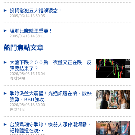
投資常犯五大錯誤觀念 !
2005/06/14 13:59:05
理財比賺錢更重要 !
2005/06/13 14:38:11
熱門焦點文章
大盤下跌２００點 夜盤又正在跌 反
彈要結束了？
2026/08/06 16:16:04
咖啡好喝
季線洗盤大震盪！光通訊還在噴，散熱
強勢，BBU強攻..
2026/08/06 18:30:00
理財阿涵
台股驚魂守季線！機器人漲停潮爆發，
記憶體還在燒…..