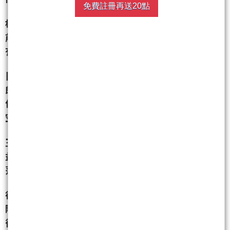
免費註冊再送20點
根據日盛投信統計，去年底股價淨值比低於1、以去年
前三季獲利換算的本益比偏低，且負債比低於40%的
有20檔個股，電子、傳產股檔數幾乎各半。
日盛投信副理王源錦認為，台股今年走勢尚未完全明
朗化，在多空不明下，股價淨值比較低、本益比偏
低，且財務結構健全者，顯示其股價較委屈，有補漲
空間。
王源錦說，除了上述篩選條件，若能再搭配高股東權
益報酬率，更表示該公司的獲利能力不錯，可算是散
落在股市蒙塵中的明星個股。
德信投信總經理儲祥生說，這類價值型股票的投資風
險不大，被低估的價值型股票在一定時間進場布局
後，未來一定會賺錢；時間短的話，隨大勢好轉，股