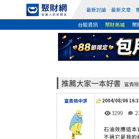
最新討論
最新文章
台股資訊
聚財商城
聚
推薦大家一本好書
富貴險
2004/08/06 16:3
富貴險中求
3299
2
石油效應這本
不過它是我的