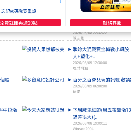
咖啡好喝
忘記密碼我要重設
個股
巴菲特留下的現金開始動了
免費註冊再送20點
聯絡客服
買股、併購..
2026/08/08 22:32:22
陳志維
季線大混戰資金轉戰小飆股
人+塑化+..
2026/08/09 12:30:00
理財阿涵
的個股
百分之百會兌現的訊號 敬請
2026/08/09 06:00:00
福佬
盤中拉漲
下周魔鬼細節(周五夜盤漲73
錯差很大)(..
2026/08/08 19:09:11
Winson2004