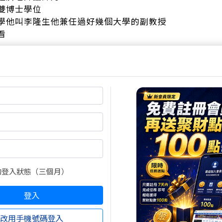
雙博士學位
學他叫李隆生他兼任過好幾個大學的副教授
看
我廣告一下因為這本書我看完了實在翻譯得太好了
的登入狀態（三個月）
熱門焦點文章
登入
掌握好一整週的交易節奏 
2026/08/09 10:35:27
改用手機號碼登入