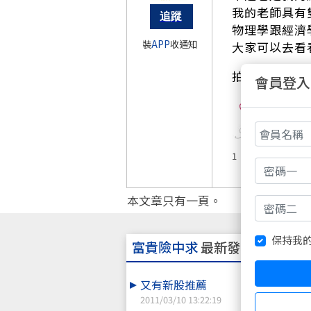
我的老師具有
物理學跟經濟
裝
APP
收通知
大家可以去看
拍謝啦天哥界
會員登入
0
1
本文章只有一頁。
保持我
富貴險中求
最新發表主題
又有新股推薦
2011/03/10 13:22:19