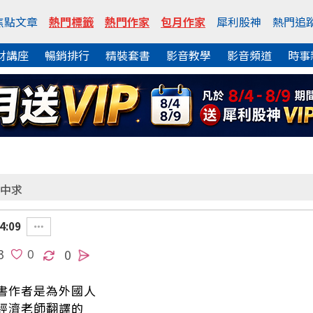
焦點文章
熱門標籤
熱門作家
包月作家
犀利股神
熱門追
財講座
暢銷排行
精裝套書
影音教學
影音頻道
時事
中求
4:09
3
0
書作者是為外國人
經濟老師翻譯的