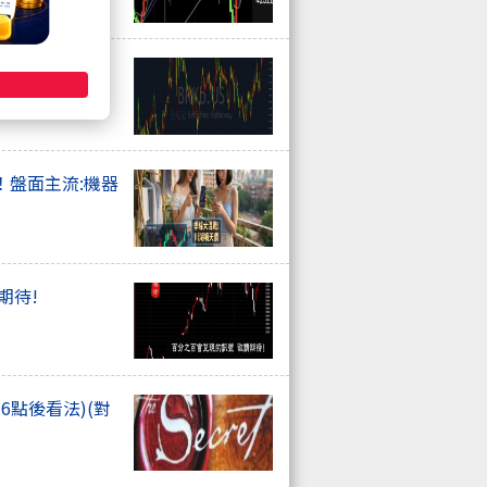
！波克夏回購、
！盤面主流:機器
期待!
6點後看法)(對