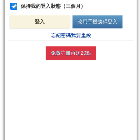
保持我的登入狀態（三個月）
登入
改用手機號碼登入
非會員請先
註冊
再送聚財點數
20
點
忘記密碼我要重設
週五盤後六日限定！點數加贈2%！
免費註冊再送20點
買點數
立即線上購買
超商買真方便
快速購點
( 刷卡、Line Pay、Apple Pay、Google Pay )
非會員
免費註冊再送聚財點數
20
點