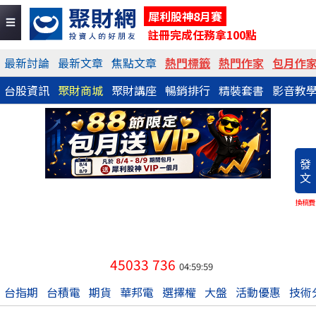
犀利股神8月賽
註冊完成任務拿100點
最新討論
最新文章
焦點文章
熱門標籤
熱門作家
包月作
台股資訊
聚財商城
聚財講座
暢銷排行
精裝套書
影音教
發
文
換稿費
45033
736
04:59:59
台指期
台積電
期貨
華邦電
選擇權
大盤
活動優惠
技術