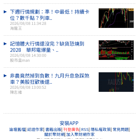
下週行情規劃：準！中最低！持續卡
位？數千點？列車..
2026/08/08 11:34:28
海龍王
記憶體大行情還沒完？缺貨恐燒到
2028 華邦電爆量、..
2026/08/08 14:30:00
股市韭man
非農竟然掉到負數！九月升息急踩煞
車？美股狂歡後還..
2026/08/08 13:00:52
陳志維
安裝APP
論壇舊檔
|
認證作家
|
書籍出版
|
刊登廣告
|
RSS
|
隱私權政策
|
常見問題
|
關於聚財網
|
加入聚財網作家