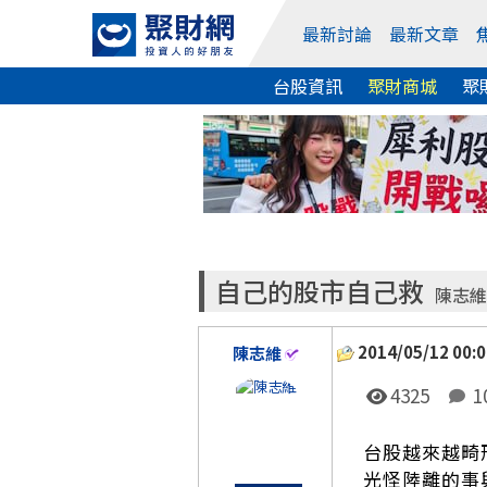
最新討論
最新文章
台股資訊
聚財商城
聚
自己的股市自己救
陳志維
2014/05/12 00:0
陳志維
4325
1
台股越來越畸
光怪陸離的事