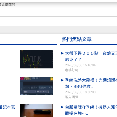
留言提醒我
熱門焦點文章
大盤下跌２００點 夜盤又
結束了？
2026/08/06 16:16:04
咖啡好喝
季線洗盤大震盪！光通訊還
勢，BBU強攻..
2026/08/06 18:30:00
理財阿涵
筆記本寫
台股驚魂守季線！機器人漲
體還在燒…..