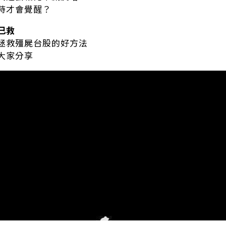
時才會覺醒？
己救
拯救殭屍台股的好方法
大家分享