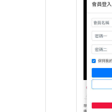
會員登入
保持我
0
想傳私訊悄悄話者
請先追蹤我 我回追