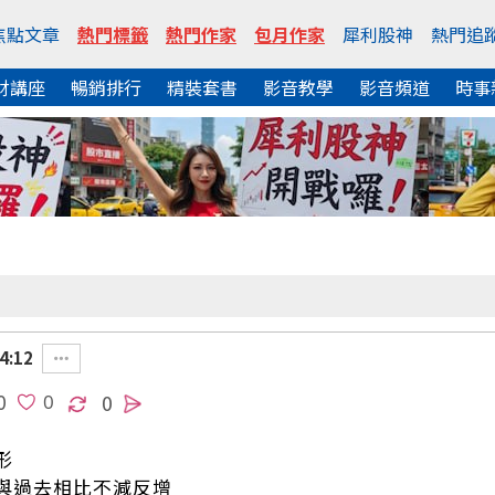
焦點文章
熱門標籤
熱門作家
包月作家
犀利股神
熱門追
財講座
暢銷排行
精裝套書
影音教學
影音頻道
時事
4:12
0
0
形
與過去相比不減反增