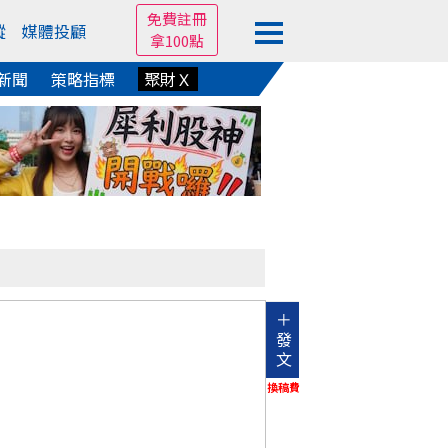
免費註冊
蹤
媒體投顧
拿100點
新聞
策略指標
聚財Ｘ
＋
發
文
換稿費