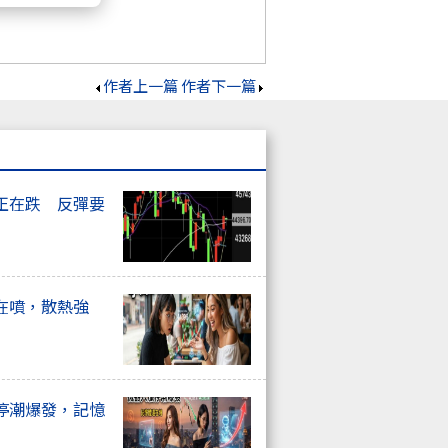
作者上一篇
作者下一篇
正在跌 反彈要
在噴，散熱強
停潮爆發，記憶