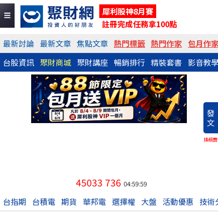
犀利股神8月賽
註冊完成任務拿100點
最新討論
最新文章
焦點文章
熱門標籤
熱門作家
包月作
台股資訊
聚財商城
聚財講座
暢銷排行
精裝套書
影音教
發
文
換稿費
45033
736
04:59:59
台指期
台積電
期貨
華邦電
選擇權
大盤
活動優惠
技術