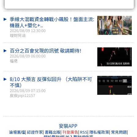
陳志維
季線大混戰資金轉戰小飆股！盤面主流:
機器人+塑化+..
2026/08/09 12:30:00
理財阿涵
百分之百會兌現的訊號 敬請期待!
2026/08/09 06:00:00
福佬
8/10 大預言 反彈似回升 （大陷阱不可
不慎）
2026/08/09 07:15:00
皮皮pipi12157
安裝APP
論壇舊檔
|
認證作家
|
書籍出版
|
刊登廣告
|
RSS
|
隱私權政策
|
常見問題
|
關於聚財網
|
加入聚財網作家