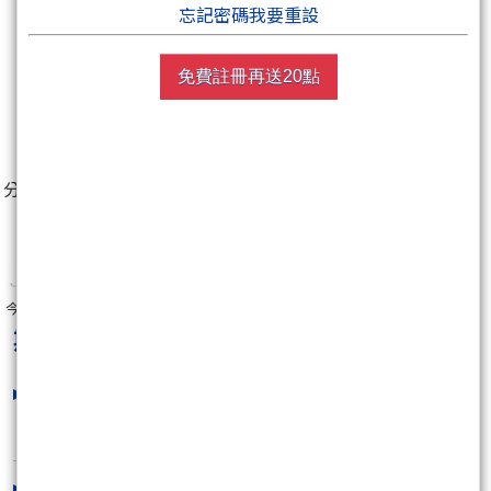
忘記密碼我要重設
免費註冊再送20點
0
分享至：
今年真是快樂的一年$$$$$$$$
期之沙殺鯊
最新文章
今天輸慘了,失控的代價(2)..(6月對帳
單)
2015/06/11 17:50:48
生氣時就要先休息...