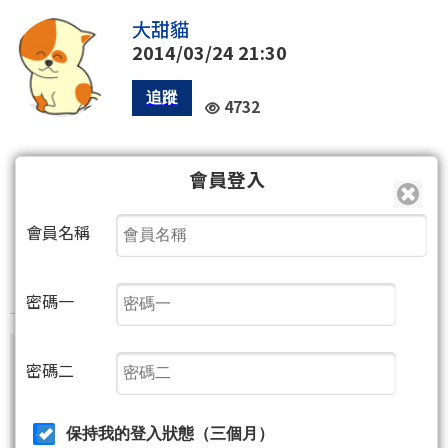
大甜貓
2014/03/24 21:30
4732
0
會員登入
16
65
(限16)
(13人)
會員名稱
密碼一
尚有字元(含語法)未完
密碼二
保持我的登入狀態（三個月）