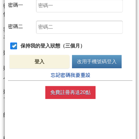
密碼一
從過去他就一直針對性的詆毀我,雖然很明顯的在指我,
但又很技巧性的不指名道姓.
密碼二
我覺得我的個性真的很不適合在網路上,因為我太愛面
子了!
保持我的登入狀態（三個月）
這個缺點一直改不了.
登入
改用手機號碼登入
過去為了網路上一些質疑我的人,在網路上我不斷地與
忘記密碼我要重設
人爭論與證明.
過去在168爭論過..在mobile01也是....聚財網更不用說
免費註冊再送20點
了.
結果就是搞得自己很累.這也是我想隱退的一大原因.
前幾天我特別要求聚財網不要刪除他留言的源故.