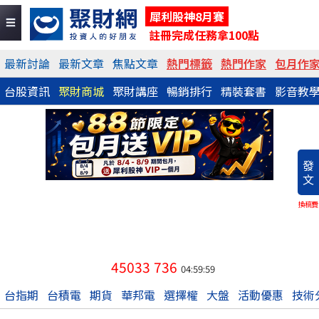
犀利股神8月賽
註冊完成任務拿100點
最新討論
最新文章
焦點文章
熱門標籤
熱門作家
包月作
台股資訊
聚財商城
聚財講座
暢銷排行
精裝套書
影音教
發
文
換稿費
45033
736
04:59:59
台指期
台積電
期貨
華邦電
選擇權
大盤
活動優惠
技術