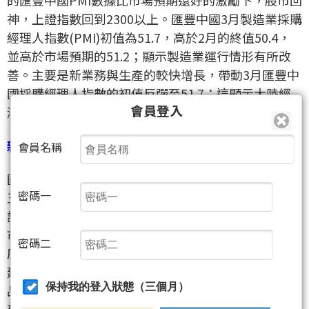
神，上證指數回到2300以上。匯豐中國3月製造業採購
經理人指數(PMI)初值為51.7，高於2月的終值50.4，
並高於市場預期的51.2；顯示製造業運行情形有所改
善。主要是新業務與生產的較快增長，帶動3月匯豐中
國採購經理人指數的初值反彈至51.7；這顯示大陸經
會員登入
濟仍然保持溫和復甦的態勢。
新一波調控「國五條」再度出手
會員名稱
國五條是指在2013年2月20日國務院常務會議確定的
密碼一
五項加強房地產市場調控的政策措施。國務院常務會
議出臺五項調控政策措施，要求各直轄市、計畫單列
市和除拉薩外的省會城市要按照保持房價基本穩定的
密碼二
原則，制定並公佈年度新建商品住房價格控制目標，
建立健全穩定房價工作的考核問責制度。嚴格執行商
保持我的登入狀態（三個月）
品住房限購措施，已實施限購措施的直轄市、計畫單