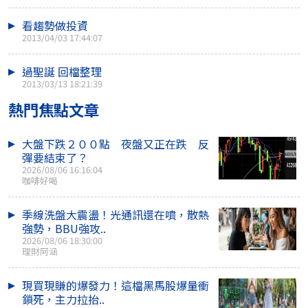
看趨勢做投資
2013/04/03 17:44:07
過聖誕 回檔整理
2013/03/13 18:21:39
熱門焦點文章
大盤下跌２００點 夜盤又正在跌 反
彈要結束了？
2026/08/06 16:16:04
咖啡好喝
季線洗盤大震盪！光通訊還在噴，散熱
強勢，BBU強攻..
2026/08/06 18:30:00
理財阿涵
現買現賺的爆發力！這檔黑馬股爆量衝
鎖死，主力拉抬..