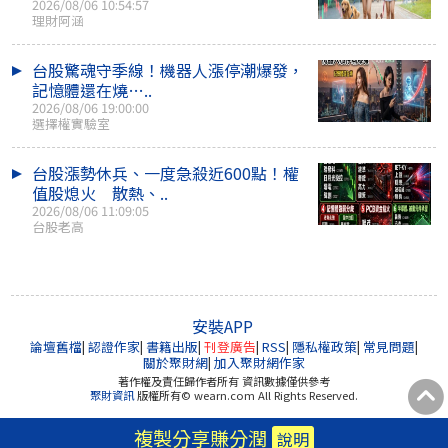
2026/08/06 10:54:57
理財阿涵
台股驚魂守季線！機器人漲停潮爆發，
記憶體還在燒…..
2026/08/06 19:00:00
選擇權實驗室
台股漲勢休兵、一度急殺近600點！權
值股熄火 散熱、..
2026/08/06 11:09:05
台股老高
安裝APP
論壇舊檔
|
認證作家
|
書籍出版
|
刊登廣告
|
RSS
|
隱私權政策
|
常見問題
|
關於聚財網
|
加入聚財網作家
著作權及責任歸作者所有 資訊數據僅供參考
聚財資訊
版權所有© wearn.com All Rights Reserved.
複製分享賺分潤
說明