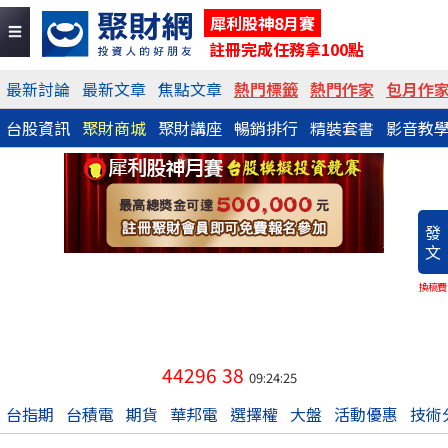
犀利股神8月賽
註冊完成任務拿100點
最新討論
最新文章
焦點文章
熱門標籤
熱門作家
包月作
台股資訊
聚財商城
聚財講座
暢銷排行
精裝套書
影音教
發
文
換稿費
44296
38
09:24:25
台指期
台積電
期貨
華邦電
選擇權
大盤
活動優惠
技術