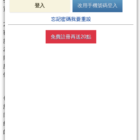
列市和省會城市要在限購區域、限購住房類型、購房
登入
改用手機號碼登入
資格審查等方面，按統一要求完善限購措施。
忘記密碼我要重設
2013年2月20日，中共總理溫家寶主持召開國務院常
務會議，研究部署繼續做好房地產市場調控工作。會
免費註冊再送20點
議中確定了五項加強房地產市場調控的政策措施（稱
為“國五條”）。會議不僅再次重申堅持執行以限
購、限貸為核心的調控政策，堅決打擊投資投機性購
房，還在繼2011年之後再次提出要求各地公佈年度房
價控制目標。
“國五條”中最引人注意的是提出了“限購擴容”。
也就是“嚴格執行商品住房限購措施，已實施限購措
施的直轄市、計畫單列市和省會城市要在限購區域、
限購住房類型、購房資格審查等方面， 限購小範圍升
級按統一要求完善限購措施。其他城市房價上漲過快
的，省級政府應要求其及時採取限購等措施。” 事實