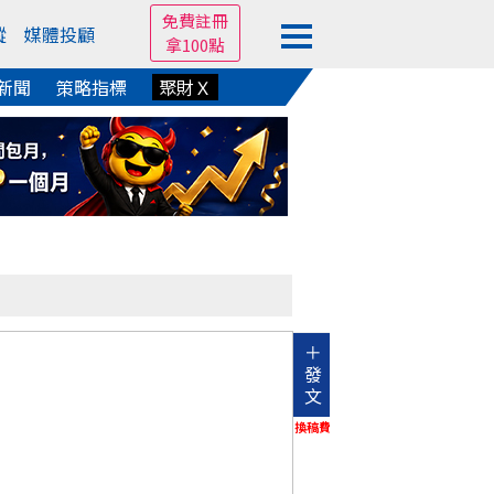
免費註冊
蹤
媒體投顧
拿100點
新聞
策略指標
聚財Ｘ
＋
發
文
換稿費