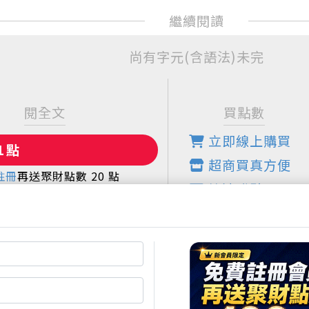
尚有字元(含語法)未完
閱全文
買點數
立即線上購買
超商買真方便
註冊
再送聚財點數
20
點
快速購點
日限定！點數加贈2%！
( 刷卡、Line Pay、
Apple Pay、Google
Pay )