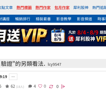
焦點文章
熱門標籤
熱門作家
包月作家
犀利股神
熱門追
財講座
暢銷排行
精裝套書
影音教學
影音頻道
時事
驗證"的另類看法.
lcy9547
9:19
5
62
4
0
(18人)