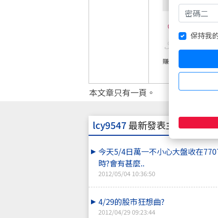
0
保持我
賺錢要走,不賺錢也
本文章只有一頁。
lcy9547
最新發表主題
今天5/4日萬一不小心大盤收在770
時?會有甚麼..
2012/05/04 10:36:50
4/29的股市狂想曲?
2012/04/29 09:23:44