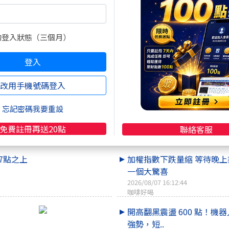
的登入狀態（三個月）
登入
要走,賠錢更要走.
改用手機號碼登入
忘記密碼我要重設
免費註冊再送20點
聯絡客服
熱門焦點文章
7點之上
加權指數下跌量縮 等待晚
一個大驚喜
2026/08/07 16:12:44
咖啡好喝
開高翻黑震盪 600 點！機
強勢，短..