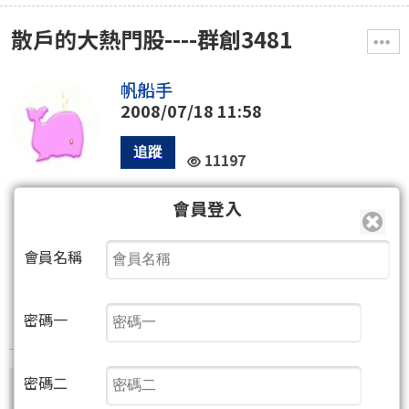
散戶的大熱門股----群創3481
帆船手
2008/07/18 11:58
11197
會員登入
0
會員名稱
369
177
(39人)
密碼一
密碼二
尚有字元(含語法)未完