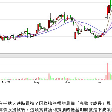
在千點大跌時買進？因為這些標的具備「高營收成長」與
高價股提款後，這類實質獲利撐腰的低基期股就是下波噴