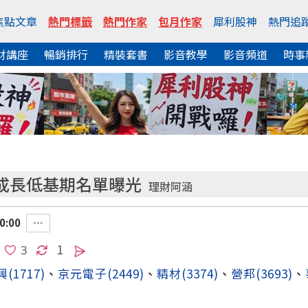
焦點文章
熱門標籤
熱門作家
包月作家
犀利股神
熱門追
財講座
暢銷排行
精裝套書
影音教學
影音頻道
時事
成長低基期名單曝光
理財阿涵
0:00
1
興
(1717)
、
京元電子
(2449)
、
精材
(3374)
、
營邦
(3693)
、