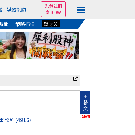
免費註冊
蹤
媒體投顧
拿100點
新聞
策略指標
聚財Ｘ
＋
發
文
換稿費
事欣科
(4916)