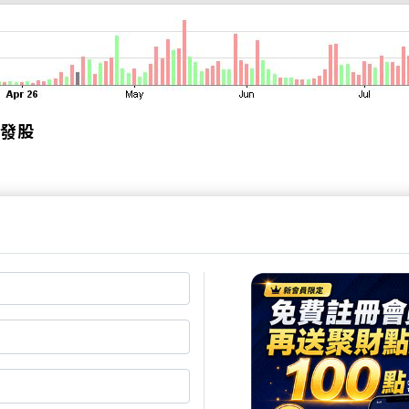
發股
率達72%，今日開盤直接強勢亮紅燈。
收年增72%，股價剛從均線轉強噴發。
5.35元，本益比遠低於低迷的記憶體。