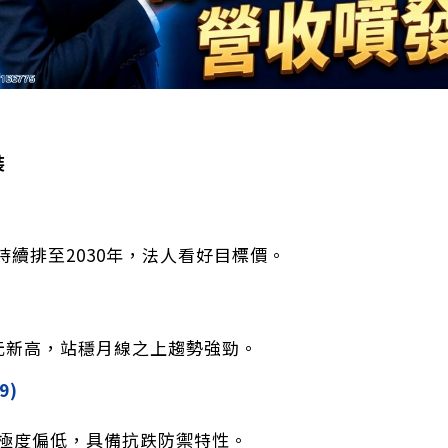
裝
持續排至2030年，法人看好目標價。
4元新高，站穩月線之上趨勢強勁。
9)
倍極度偏低，具備抗跌防禦特性。