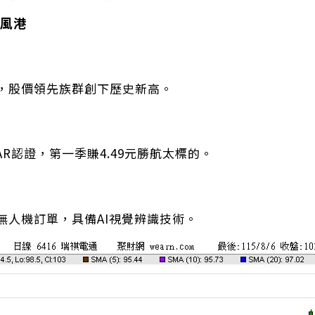
風港
，股價領先族群創下歷史新高。
AR認證，第一季賺4.49元勝航太標的。
無人機訂單，具備AI視覺辨識技術。