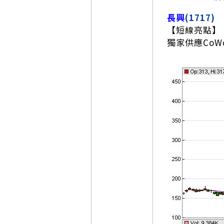
長興
(1717)
【短線亮點】
獨家供應CoW