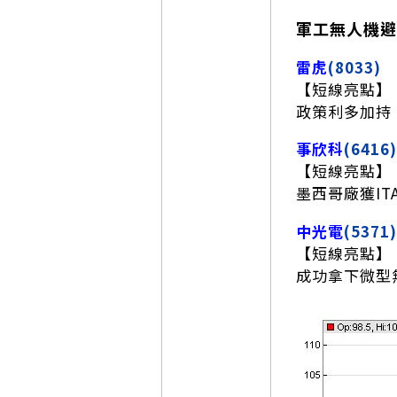
軍工無人機避
雷虎
(8033)
【短線亮點】
政策利多加持
事欣科
(6416)
【短線亮點】
墨西哥廠獲IT
中光電
(5371)
【短線亮點】
成功拿下微型