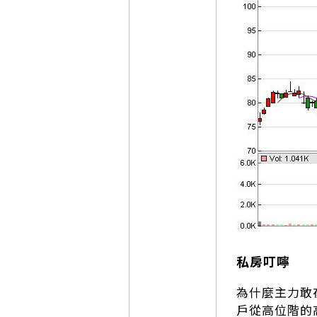
私房叮嚀
為什麼主力敢
戶從高位階的