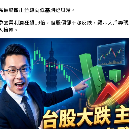
高價股撤出並轉向低基期避風港。
季營業利潤狂飆19倍，但股價卻不漲反跌，顯示大戶籌
人抬轎。