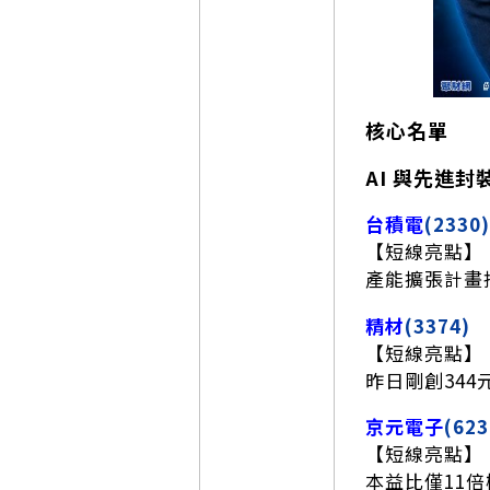
核心名單
AI 與先進封
台積電
(2330)
【短線亮點】
產能擴張計畫
精材
(3374)
【短線亮點】
昨日剛創34
京元電子
(623
【短線亮點】
本益比僅11