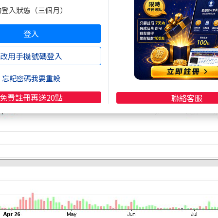
的登入狀態（三個月）
登入
改用手機號碼登入
忘記密碼我要重設
免費註冊再送20點
聯絡客服