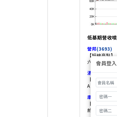
低基期營收噴
營邦
(3693)
【短線亮點】
六月營收年增
會員登入
湧德
(3689)
【短線亮點】
AI連接器營
康和證
(6016)
【短線亮點】
前五月EPS達