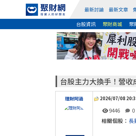
最新討論
最新文章
台股資訊
聚財商城
聚
台股主力大換手！營收
2026/07/08 20:3
理財阿涵
9446
0
相關個股：
長