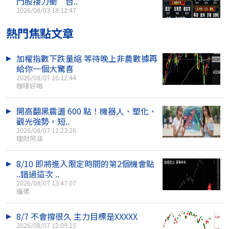
門股接力衝 台..
2026/08/03 18:12:47
熱門焦點文章
加權指數下跌量縮 等待晚上非農數據再
給你一個大驚喜
2026/08/07 16:12:44
咖啡好喝
開高翻黑震盪 600 點！機器人、塑化、
觀光強勢，短..
2026/08/07 11:23:26
理財阿涵
8/10 即將進入限定時間的第2個機會點
..錯過這次 ..
2026/08/07 13:47:07
福佬
8/7 不會撐很久 主力目標是XXXXX
2026/08/07 12:09:15