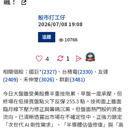
飆！
股市打工仔
2026/07/08 19:08
10766
1
人
相關個股：國巨*
(2327)
、台積電
(2330)
、友達
(2409)
、禾伸堂
(3026)
、群創
(3481)
今日大盤雖受美股費半重挫拖累，早盤一度承壓，但
終場在低接買盤點火下反彈 255.3 點。技術面上雖面
臨月線下壓力修正與籌碼沉澱，但盤面熱門股的資金
流向，已清晰透露出市場在不確定性中，正強力鎖定
「次世代 AI 剛性需求」、「半導體估值修復」與「高