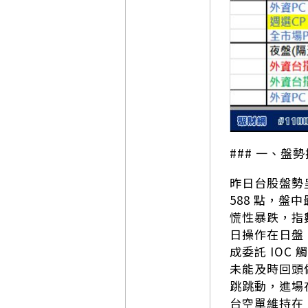
### 一、盤
昨日台股盤勢
588 點，盤
慌性暴跌，指數一
日操作在日盤（
成委託 IO
未能及時回頭做
跳跳動，進場在
台空單維持在 -