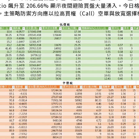
Ratio 飆升至 206.66% 顯示夜間避險買盤大量湧入。
，主策略防禦方向應以拉高買權（Call）空單與放寬選