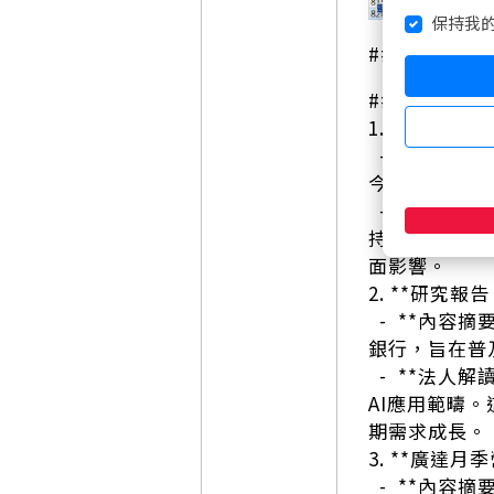
保持我
### 二、新聞
#### 📈 利
1. **科技
- **內容摘
今廠房投資超
- **法人
持續帶動相關
面影響。
2. **研究
- **內容
銀行，旨在普
- **法人
AI應用範疇
期需求成長。
3. **廣達月
- **內容摘