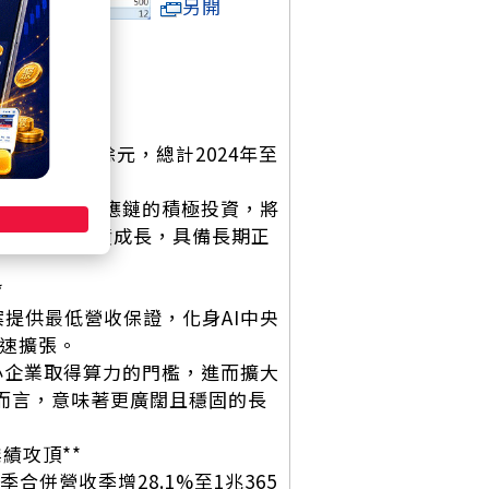
另開
達530億餘元，總計2024年至
的領頭羊。
，特別是輝達供應鏈的積極投資，將
單需求與業績成長，具備長期正
*
案提供最低營收保證，化身AI中央
快速擴張。
中小企業取得算力的門檻，進而擴大
鏈而言，意味著更廣闊且穩固的長
業績攻頂**
季合併營收季增28.1%至1兆365