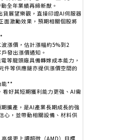
望帶動全年業績再締新猷。
台出貨展望樂觀，直接印證AI伺服器
具正面激勵效果，預期相關個股將
*
二波漲價，估計漲幅約5%到2
客戶發出漲價通知。
台達電等龍頭廠具備轉嫁成本能力，
動元件等供應鏈亦提供漲價空間的
能**
0元，看好其短期獲利能力更強、AI需
預期擴產，是AI產業長期成長的強
信心，並帶動相關設備、材料供
，高盛更上調超微（AMD）目標