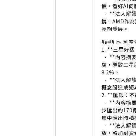
價，看好AI
- **法人
撐。AMD作
長期發展。
#### 📉 利
1. **三星好
- **內容摘
慮，導致三星股
8.2%。
- **法人
概念股造成短
2. **匯銀
- **內容摘
步匯出約17
集中匯出時積
- **法人
放，將加劇資