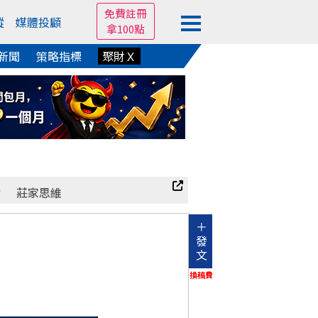
免費註冊
蹤
媒體投顧
拿100點
新聞
策略指標
聚財Ｘ
》
莊家思維
＋
發
文
換稿費