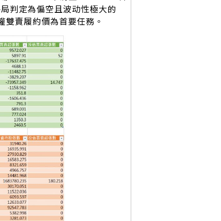
今日格局判定為偏空且波动性極大的
擇權雙賣履約價為首要任務。