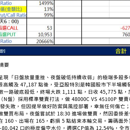
勢摘要
呈現「日盤放量重挫、夜盤破低持續收弱」的極端多殺多格
中最高觸及 47,187 點後，受亞股特別是韓國股市下半
路破底殺低，終場大跌 1,111 點，日收 45,775 點，加
N盤）採用標準雙賣打法，做 48000C VS 45100P 
C 觸發失敗，但因提早做好防禦與風控部署，幸無任何傷亡
雙買布局。夜盤嘗試於 18:30 進場做雙賣，然因委掛差價
 160、出場在 165，虧損 5 點結束本輪交易。籌碼面外資
80,042 口的極度偏空水位，週選CP值為 12.54%，全市場 P