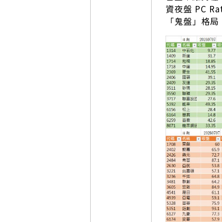
資夜盤 PC 
「鬼盤」格局