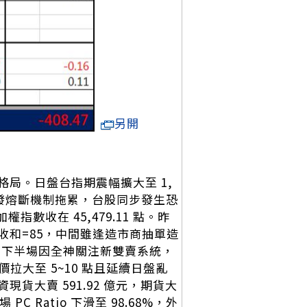
另開
局。日盤台指期震幅擴大至 1,
場觸發熔斷機制拖累，台股同步發生恐
權指數收在 45,479.11 點。昨
雙賣收和=85，中間雖逢造市商抽單造
；下半場因全神關注新雙賣系統，
拉大至 5~10 點且延續日盤亂
現貨大賣 591.92 億元，期貨大
C Ratio 下滑至 98.68%，外