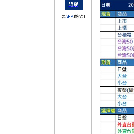
裝
APP
收通知