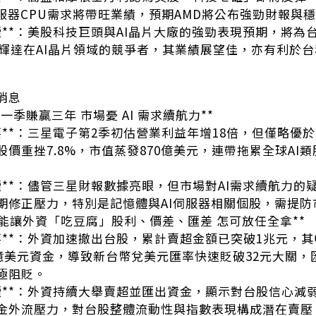
伺服器CPU需求將帶旺業績，預期AMD將公布強勁財報與
解讀**：美股科技巨頭與AI晶片大廠的強勁表現預期，將為
為輝達在AI晶片領域的競爭者，其業績展望佳，亦有利於台
空消息
猛 一季賺贏三年 市場憂 AI 需求續航力**
要**：三星電子第2季初估營業利益年增18倍，但僅略優
價重挫7.8%，市值蒸發870億美元，連帶拖累全球AI類
解讀**：儘管三星財報數據亮眼，但市場對AI需求續航力的
期修正壓力，特別是記憶體與AI伺服器相關個股，需提防
：不能讓外資「吃豆腐」股利、價差、匯差 怎可放任全拿**
要**：外資加速撤出台股，累計賣超金額已突破1兆元，其中
0億美元資金，導致新台幣兌美元匯率快速貶破32元大關
極阻貶。
解讀**：外資持續大舉賣超並匯出資金，顯示對台股信心
金外流壓力，對台股整體流動性與指數表現構成潛在賣壓