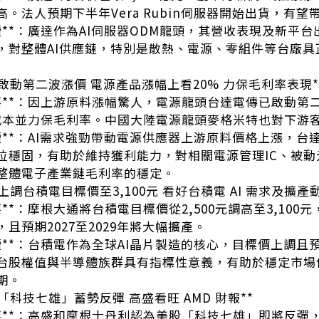
。法人預期下半年Vera Rubin伺服器開始出貨，有
讀**：廣達作為AI伺服器ODM龍頭，其營收表現及新平
，對整體AI供應鏈，特別是散熱、電源、零組件等台廠
電傳啟動第二波漲價 電源產品漲幅上看20% 力保毛利率表現*
摘要**：因上游原料漲幅驚人，電源龍頭台達電傳已啟動第
成本並力保毛利率。中國大陸電源龍頭麥格米特也對下游
解讀**：AI需求強勁帶動電源供應器上游原料價格上漲，
位穩固，有助於維持獲利能力，對相關電源管理IC、被
整體電子產業鏈毛利率的穩定。
通上調台積電目標價至3,100元 看好台積電 AI 需求及擴產動
要**：摩根大通將台積電目標價從2,500元調高至3,10
且預期2027至2029年將大幅擴產。
解讀**：台積電作為全球AI晶片製造的核心，目標價上調且
台股權值與半導體族群具有指標性意義，有助於穩定市場
期。
喊「科技七雄」蓄勢反彈 高盛看旺 AMD 財報**
摘要**：高盛和摩根士丹利認為美股「科技七雄」即將反彈