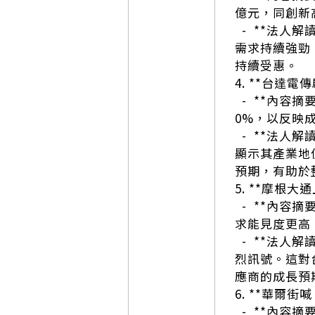
億元，同創新高
- **法人解
需求持續強勁
持續受惠。
4. **台達
- **內容
0%，以反映
- **法人
顯示其產業地
預期，有助於
5. **摩根大
- **內容摘
求能見度更高，
- **法人
烈訊號。這對
應商的成長預
6. **華爾街
- **內容