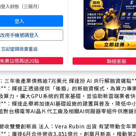
的登入狀態（三個月）
摘要 🌎
登入
多消息
改用手機號碼登入
業「獵廠」工業地產火熱 將成商用不動產交易領頭羊**
要**：輝達台灣供應鏈積極擴廠，今年上半年廠房收購金額已
忘記密碼我要重設
過1,300億元，工業地產將持續成為商用不動產市場交易
解讀**：此消息明確指出AI產業鏈在台灣的擴張動能強勁
免費註冊再送20點
聯絡客服
半導體設備、材料、廠務工程及自動化等台股供應鏈的訂
報告：三年後產業債務逾7兆美元 輝達扮 AI 央行解融資痛點*
摘要**：輝達正透過提供「後盾」的新融資模式，為算力專
及算力，擴大GPU系統的買家基礎，並協助新雲端業者
解讀**：輝達此舉將加速AI基礎設施的建置與普及，降低
。這對台積電等AI晶片代工廠及相關AI伺服器零組件供應
季營收雙雙創新高 法人：Vera Rubin 出貨 有望帶動全年
要**：廣達6月合併營收3,851億元，創單月新高，推動第2