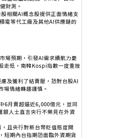
穩健財測。
台股相關AI概念股提供正面情緒支
積電等代工廠及其他AI供應鏈的
於市場預期，引發AI需求續航力憂
股走低，南韓Kospi指數一度重挫
疑慮及獲利了結賣壓，恐對台股AI
市場情緒轉趨謹慎。
6月賣超逼近6,000億元，並同
，匯銀人士直言央行不樂見在外資
減弱，且央行對新台幣貶值態度開
，短期內台指期恐面臨外資期貨