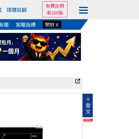
免費註冊
蹤
媒體投顧
拿100點
新聞
策略指標
聚財Ｘ
＋
發
文
換稿費