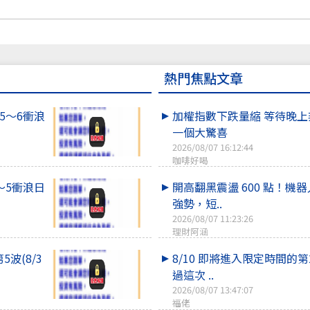
熱門焦點文章
5～6衝浪
加權指數下跌量縮 等待晚
一個大驚喜
2026/08/07 16:12:44
咖啡好喝
～5衝浪日
開高翻黑震盪 600 點！機
強勢，短..
2026/08/07 11:23:26
理財阿涵
波(8/3
8/10 即將進入限定時間的第2
過這次 ..
2026/08/07 13:47:07
福佬