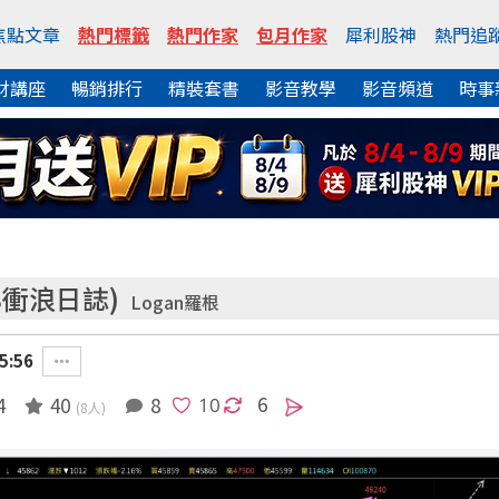
焦點文章
熱門標籤
熱門作家
包月作家
犀利股神
熱門追
財講座
暢銷排行
精裝套書
影音教學
影音頻道
時事
8衝浪日誌)
Logan羅根
5:56
6
4
40
8
(8人)