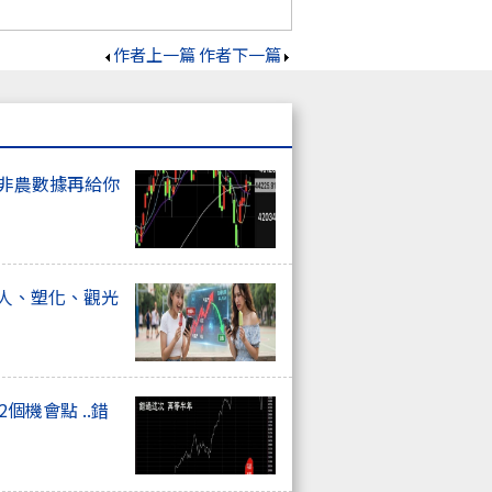
作者上一篇
作者下一篇
上非農數據再給你
器人、塑化、觀光
個機會點 ..錯