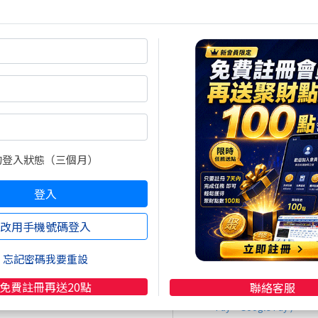
追蹤」，使其變成「追蹤中」)
需購買聚財點數才會顯示喔～
尚有11張圖，5985字元(含語法)未完
的登入狀態（三個月）
登入
閱全文
買點數
改用手機號碼登入
立即線上購買
超商買真方便
忘記密碼我要重設
註冊
再送聚財點數
20
點
快速購點
限定！點數加贈2%！
免費註冊再送20點
聯絡客服
( 刷卡、Line Pay、Apple
Pay、Google Pay )