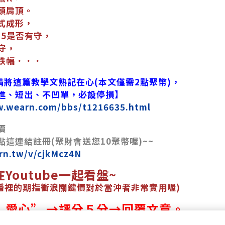
頭肩頂。
式成形，
35是否有守，
不守，
跌幅．．．
/10請將這篇教學文熟記在心(本文僅需2點聚幣)，
進、短出、不凹單，必設停損】
w.wearn.com/bbs/t1216635.html
價
這連結註冊(聚財會送您10聚幣喔)~~
rn.tw/v/cjkMcz4N
Youtube一起看盤~
e直播裡的期指衝浪關鍵價對於當沖者非常實用喔)
”愛心” →評分５分→回覆文章。
回贈聚財點數１０點！