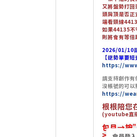
又將盤勢打回
頭肩頂是否正
端看頸線441
如果44135
則將會有等倍
2026/01
【逆勢單要短
https://ww
請支持創作有
沒帳號的可以點
https://wea
根根陪您在
(youtub
包月→按
>>>將
會員登入