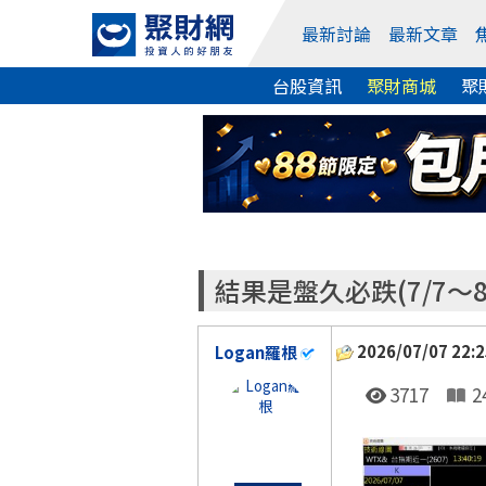
最新討論
最新文章
台股資訊
聚財商城
聚
結果是盤久必跌(7/7～
2026/07/07 22:2
Logan羅根
3717
2