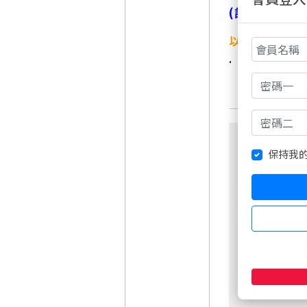
(請點一下「
以下文章內容
.
保持我
非會員請先
週五盤後六日