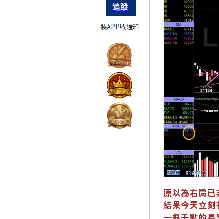
裝
APP
收通知
原以為右肩已
結果今天立刻
一根千點的長