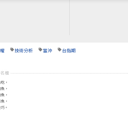
權
技術分析
當沖
台指期
魚吃，
釣魚，
的魚，
條魚，
技巧。