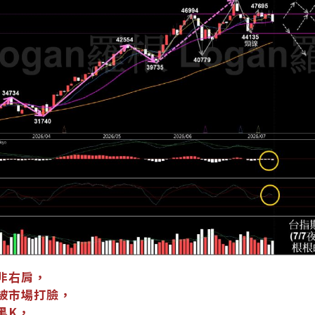
非右肩，
被市場打臉，
黑K，