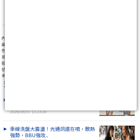
內容為作者個人之觀察與整理，基於公開資訊與個人經驗撰寫，僅供學術討
論與參考，不構成對任何有價證券之要約、招攬、推介或投資建議。
作者不保證資料之正確性、即時性與完整性，對於因使用或引用本文而直接
或間接導致之任何損失、損害或費用，不負法律責任。
投資涉及風險，歷史績效不代表未來表現。於決策前應自行查證、審慎評
估，並諮詢合格專業人士。
未經授權，請勿抄錄、翻印或轉載作商業用途。
理財阿涵
最新文章
開高翻黑震盪 600 點！機器人、塑化、
觀光強勢，短..
2026/08/07 11:23:26
季線洗盤大震盪！光通訊還在噴，散熱
強勢，BBU強攻..