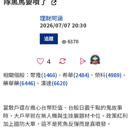
隊黑馬要噴了
理財阿涵
2026/07/07 20:30
6370
0
相關個股：聚隆
(1466)
、希華
(2484)
、榮科
(4989)
、
藥華藥
(6446)
、漢達
(6620)
當散戶還在擔心台幣貶值、台股日震千點的鬼故事
時，大戶早就在無人機與生技展題材卡位。政策紅利
加上國防大單，這不是死魚反彈而是真噴發。