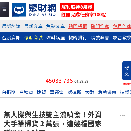
犀利股神8月賽
註冊完成任務拿100點
最新討論
最新文章
焦點文章
熱門標籤
熱門作家
包月作
台股資訊
聚財商城
聚財講座
暢銷排行
精裝套書
影音教
發
文
45033
736
04:59:59
換稿費
台指期
台積電
期貨
華邦電
選擇權
大盤
活動優惠
技術
無人機與生技雙主流噴發！外資
大手筆掃貨 2 萬張，這幾檔國家