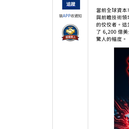
當前全球資本
裝
APP
收通知
與前瞻技術領域
的佼佼者。這並
了 6,200
驚人的幅度。