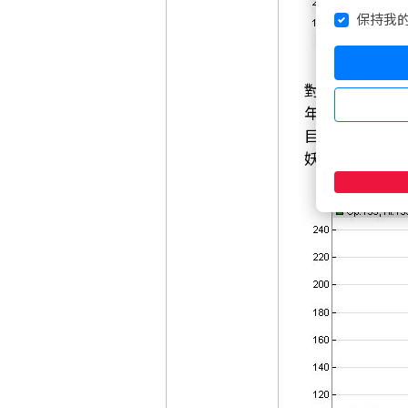
保持我
對比同業，
強
年的年度獲利僅
目前僅在 4
妖股」具備翻