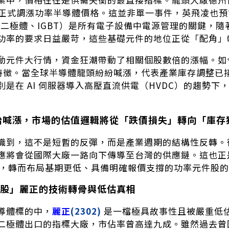
 月正式調漲功率半導體價格。這並非單一事件，英飛凌也預
T、二極體、IGBT）是所有電子設備中電源管理的關鍵，隨
功率的要求日益嚴苛，這些基礎元件的地位正從「配角」
動元件大行情，資金狂潮帶動了相關個股數倍的漲幅。如
0」特徵。當全球半導體龍頭紛紛喊漲，代表產業庫存調整
別是在 AI 伺服器導入高壓直流供電（HVDC）的趨勢
開始喊漲，市場的估值邏輯將從「跌價損失」轉向「庫存
識到，這不是短暫的反彈，而是產業週期的結構性反轉。
應將會從國際大廠一路向下傳導至台灣的供應鏈。這也正
持股，轉而布局基期更低、具備明確報價支撐的功率元件股
股」麗正的技術轉骨與低估真相
導體標的中，
麗正
(2302)
是一檔極具故事性且被嚴重低
二極體出口的指標大廠，市佔率曾高達九成。雖然過去曾