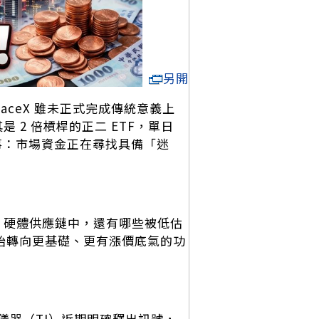
另開
ceX 雖未正式完成傳統意義上
是 2 倍槓桿的正二 ETF，單日
事：市場資金正在尋找具備「迷
I 硬體供應鏈中，還有哪些被低估
開始轉向更基礎、更有漲價底氣的功
儀器（TI）近期明確釋出訊號，