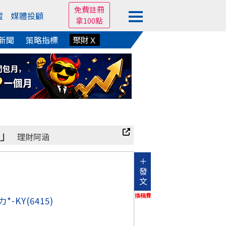
免費註冊
蹤
媒體投顧
拿100點
新聞
策略指標
聚財Ｘ
股」
理財阿涵
＋
發
文
換稿費
力*-KY
(6415)