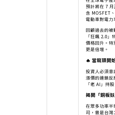
預計將在 7
含 MOSFE
電動車對電力
回顧過去的被
「狂飆 2.
價格回升。特
更是倍增。
🔥 當龍頭
投資人必須意
漲價的連鎖反
「老 AI」
揭開「銅板妖
在眾多功率半
司，曾是台灣