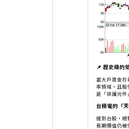
📌 歷史級
當大戶資金在
率領域，且股
是「保護元件
台積電的「天
提到台股，絕
長期價值仍被