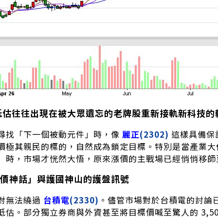
的低估往往出現在被大眾遺忘的老牌股重新接軌新科技的
尋找「下一個被動元件」時，像
麗正
(2302)
這樣具備保
價極其親民的標的，自然成為鎖定目標。特別是當產業大
」時，市場才恍然大悟，原來漲價的主戰場已經悄悄移師
價神話」與護國神山的護盤訊號
對無法繞過
台積電
(2330)
。儘管市場對於台積電的討論
低估。部分獨立券商與外資甚至將目標價喊至驚人的 3,5