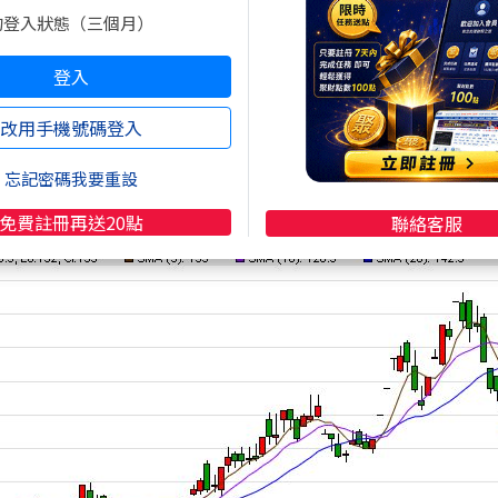
的登入狀態（三個月）
登入
茂
(2481)
目前股價已處於高位，市值與獲利表現已部分
改用手機號碼登入
 0.49 元，但今年第一季就繳出 0.25 元的成績單，
0 元左右的「銅板價」，不到強茂的三分之一。這種獲利
忘記密碼我要重設
倍潛力的核心動能。
免費註冊再送20點
聯絡客服