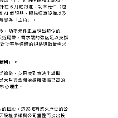
計在 6 月底跟進。功率元件（包
著 AI 伺服器、邊緣運算設備以及
轉變為「主角」。
今，功率元件正展現出類似的
已接近尾聲，需求端的強度足以支撐
下，對功率半導體的規格與數量需求
獲利」。
從德儀、英飛凌到意法半導體，
是大戶資金開始撤離漲幅已高的
的核心理由。
估的個股。這家擁有悠久歷史的公
因股權爭議與公司重整而淡出投