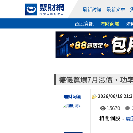
最新討論
最新文章
台股資訊
聚財商城
聚
德儀驚爆7月漲價，功率
2026/06/18 21:3
理財阿涵
15670
相關個股：
麗