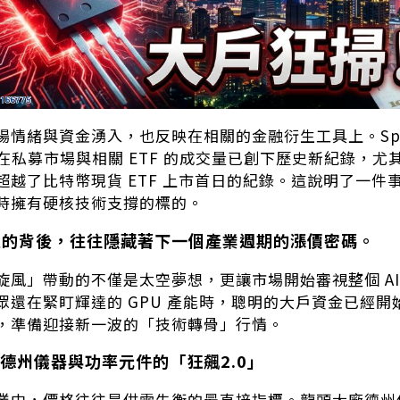
場情緒與資金湧入，也反映在相關的金融衍生工具上。Spa
其在私募市場與相關 ETF 的成交量已創下歷史新紀錄，尤其
超越了比特幣現貨 ETF 上市首日的紀錄。這說明了一件
時擁有硬核技術支撐的標的。
浪的背後，往往隱藏著下一個產業週期的漲價密碼。
旋風」帶動的不僅是太空夢想，更讓市場開始審視整個 A
眾還在緊盯輝達的 GPU 產能時，聰明的大戶資金已經
，準備迎接新一波的「技術轉骨」行情。
德州儀器與功率元件的「狂飆2.0」
業中，價格往往是供需失衡的最直接指標。龍頭大廠德州