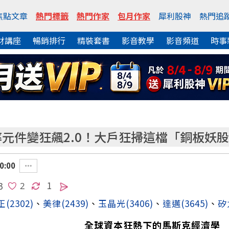
焦點文章
熱門標籤
熱門作家
包月作家
犀利股神
熱門追
財講座
暢銷排行
精裝套書
影音教學
影音頻道
時事
元件變狂飆2.0！大戶狂掃這檔「銅板妖
0:00
1
3
正
(2302)
、
美律
(2439)
、
玉晶光
(3406)
、
達邁
(3645)
、
矽
全球資本狂熱下的馬斯克經濟學