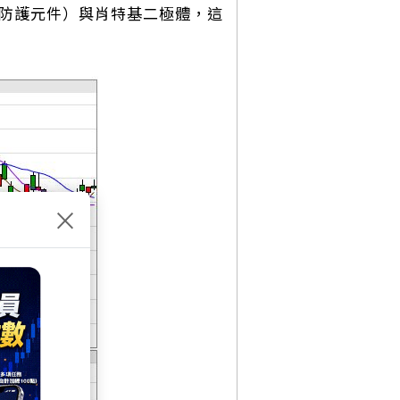
電防護元件）與肖特基二極體，這
×