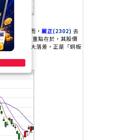
反應預期。然而，
麗正
(2302)
去
獲利爆發力驚人。重點在於，其股價
與股價之間的巨大落差，正是「銅板