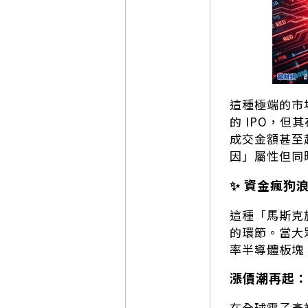
這種極端的市
的 IPO，但
成交金額甚至
因」屬性但同
✨ 資金瘋狗
這種「馬斯克
的環節。當大
率半導體板塊
漲價潮再起：
在全球電子產