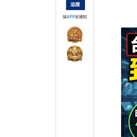
裝
APP
收通知