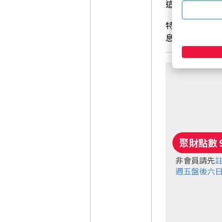
這時，你有沒
特別是針對接
息…… 🐍
非會員請先
週五盤後六日