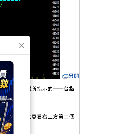
×
另開
鎖定選擇權籌碼所指示的──
台指
46783（注意看右上方第二個