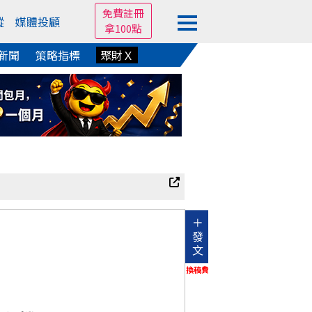
免費註冊
蹤
媒體投顧
拿100點
新聞
策略指標
聚財Ｘ
＋
發
文
換稿費