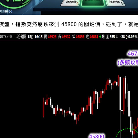
）夜盤，指數突然崩跌來測 45800 的關鍵價，碰到了，