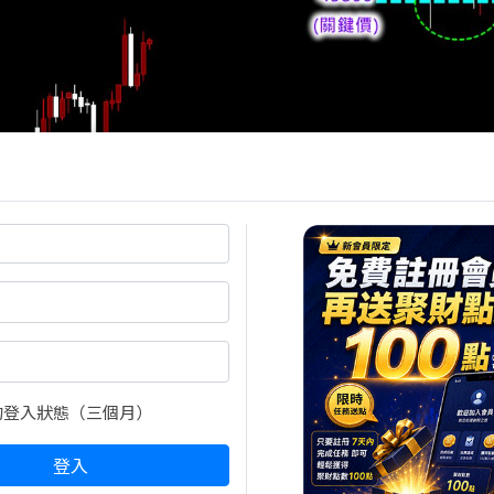
守住，空頭瞬間沒戲唱。多頭隨即在夜盤發動極速攻擊，目標
18）早盤最高來到 46778，距離目標只差 5 點。
的登入狀態（三個月）
夜盤，多頭終於不再壓抑，一記重拳直接打穿、狠狠攻破了 
登入