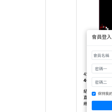
會員登入
45800 
46783
。
結果今天（6/
保持我
直到剛剛進入
綠色圈圈）！