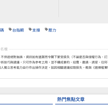
碼
台指期
支撐
壓力
，不保證絕對無誤，資訊如有錯漏而令閣下蒙受損失（不論是否與侵權行為、訂
分析技巧與建議，只可作為參考之用，並不構成要約、招攬、邀請、誘使、任何
個人獨立思考能力自行作出操作決定，如因相關建議招致損失，概與《選擇權實
熱門焦點文章