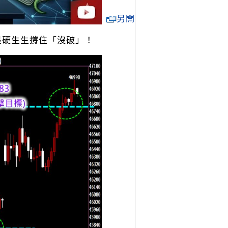
另開
就是硬生生撐住「沒破」！