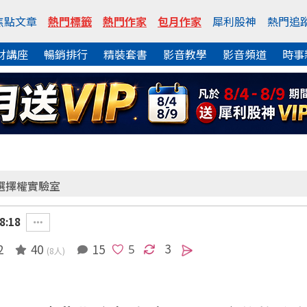
焦點文章
熱門標籤
熱門作家
包月作家
犀利股神
熱門追
財講座
暢銷排行
精裝套書
影音教學
影音頻道
時事
選擇權實驗室
8:18
3
2
40
15
(8人)