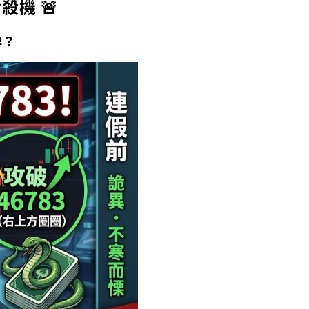
殺機 🚨
牌？