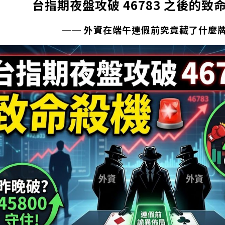
台指期夜盤攻破 46783 之後的致命
── 外資在端午連假前究竟藏了什麼