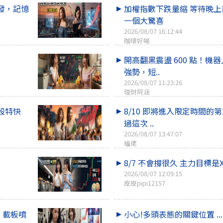
發，記憶
加權指數下跌量縮 等待晚
一個大驚喜
2026/08/07 16:12:44
咖啡好喝
開高翻黑震盪 600 點！機
強勢，短..
2026/08/07 11:23:26
理財阿涵
股特快
8/10 即將進入限定時間的第2
過這次 ..
2026/08/07 13:47:07
福佬
8/7 不會撐很久 主力目標是X
2026/08/07 12:09:15
皮皮pipi12157
，載板噴
小心!多頭表態的關鍵位置 ...