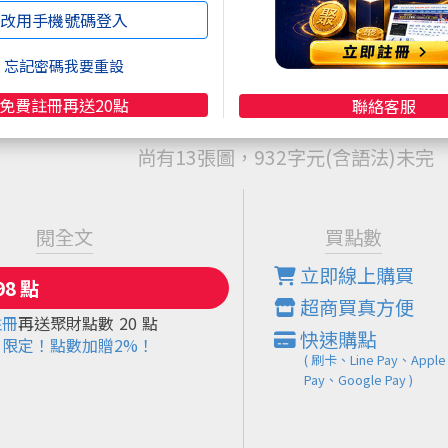
有注意到外資在背後的動作？
改用手機號碼登入
下來的端午連假，外資整體的佈局，正悄悄散發出一股極
忘記密碼我要重設
免費註冊再送20點
聯絡客服
尚有13張圖，932字元(含語法)未完
閱全文
買點數
立即線上購買
超商買真方便
註冊
再送聚財點數
20
點
快速購點
限定！點數加贈2%！
( 刷卡、Line Pay、Apple
Pay、Google Pay )