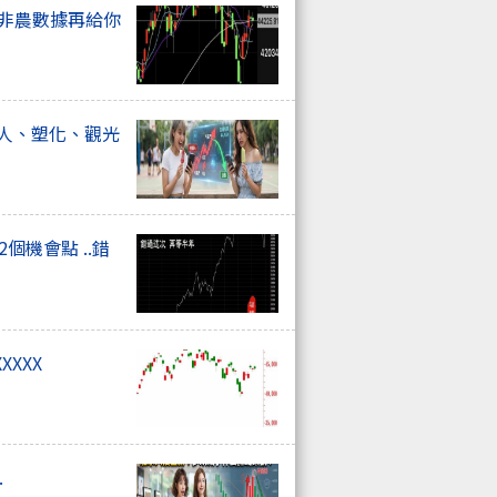
上非農數據再給你
器人、塑化、觀光
個機會點 ..錯
XXXX
.