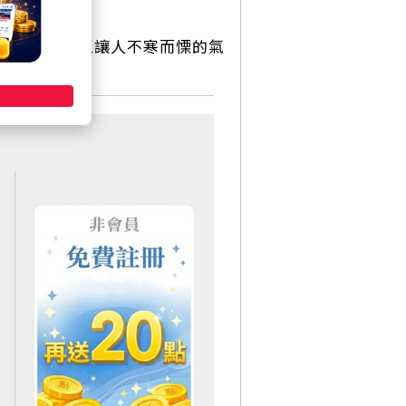
度詭異、甚至讓人不寒而慄的氣