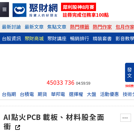
犀利股神8月賽
註冊完成任務拿100點
最新討論
最新文章
焦點文章
熱門標籤
熱門作家
包月作
台股資訊
聚財商城
聚財講座
暢銷排行
精裝套書
影音教
發
文
45033
736
04:59:59
換稿費
台指期
台積電
期貨
華邦電
選擇權
大盤
活動優惠
技術
AI點火PCB 載板、材料股全面
衝