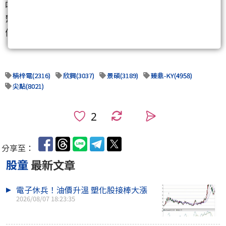
喊得大聲、股價卻開始各走各的，那投資人就要記得
繫好安全帶，畢竟股市最會的，就是在人最興奮的時
候突然急煞。
楠梓電(2316)
欣興(3037)
景碩(3189)
臻鼎-KY(4958)
尖點(8021)
0
分享至：
股童
最新文章
電子休兵！油價升溫 塑化股接棒大漲
2026/08/07 18:23:35