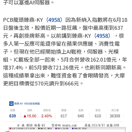
子可以塞進AI伺服器。
PCB龍頭臻鼎-KY
（4958）
因為新納入指數將在6月18
日盤後生效，股價近期一路狂飆，盤中最高衝到637
元，再創掛牌新高。以前講到臻鼎-KY
（4958）
，很
多人第一反應可能還停留在蘋果供應鏈、消費性電
子，但現在他已經開始換上AI戰袍，伺服器、光模
組、IC載板全部一起來，5月合併營收162.01億元，年
增37.4%，前5月營收721.26億元，也刷新同期新高。
這種成績單拿出來，難怪資金看了會眼睛發亮，大摩
更把目標價從570元調升到666元。