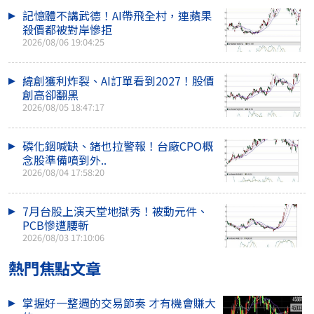
記憶體不講武德！AI帶飛全村，連蘋果
殺價都被對岸慘拒
2026/08/06 19:04:25
緯創獲利炸裂、AI訂單看到2027！股價
創高卻翻黑
2026/08/05 18:47:17
磷化銦喊缺、鍺也拉警報！台廠CPO概
念股準備噴到外..
2026/08/04 17:58:20
7月台股上演天堂地獄秀！被動元件、
PCB慘遭腰斬
2026/08/03 17:10:06
熱門焦點文章
掌握好一整週的交易節奏 才有機會賺大