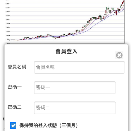
會員登入
會員名稱
密碼一
密碼二
臻鼎-KY
（4958）
不只是靠指數題材在噴，真正讓法
人買單的是AI業務占比持續墊高。公司已切入GPU、
保持我的登入狀態（三個月）