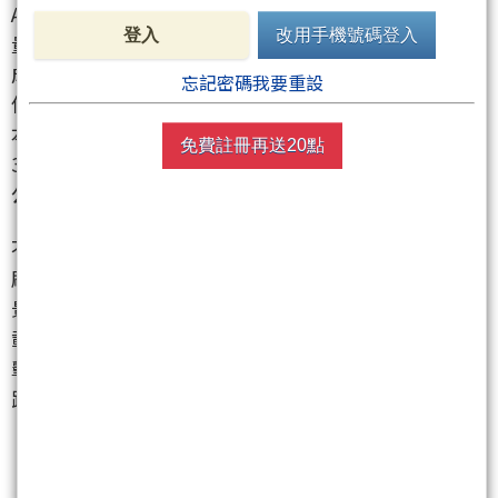
ASIC、高階光模組供應鏈，1.6T光模組產品開始放
登入
改用手機號碼登入
量，3.2T也進入客戶驗證與打樣階段，目標是2027年
成為全球最大高階光模組PCB供應商。聽起來很遠，
忘記密碼我要重設
但股市最愛的就是這種現在有業績、未來有想像的劇
本，尤其AI資料中心高速傳輸一路從800G、1.6T往
免費註冊再送20點
3.2T推進，PCB不再只是綠色板子，而是AI大軍的高速
公路。
不只臻鼎-KY
（4958）
，今天PCB族群幾乎是整隊出來
刷存在感。楠梓電
（2316）
收在187元，漲幅10%，
景碩
（3189）
更衝上706元，漲幅9.97%，直接把ABF
載板的熱度又燒旺一輪。這種走法已經不是單兵突
擊，是族群式進攻，資金從PCB、CCL、銅箔、載板一
路往外擴散，如果還只看單一個股，可能會有一種
「怎麼我剛看完A，B已經漲停了」的錯覺。