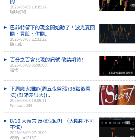
的
2026/08/09 10:35:27
咖啡好喝
巴菲特留下的現金開始動了！波克夏回
購、買股、併購..
2026/08/08 22:32:22
陳志維
百分之百會兌現的訊號 敬請期待!
2026/08/09 06:00:00
福佬
下周魔鬼細節(周五夜盤漲736點後看
法)(對錯差很大)(..
2026/08/08 19:09:11
Winson2004
8/10 大預言 反彈似回升 （大陷阱不可
不慎）
2026/08/09 07:15:00
皮皮pipi12157