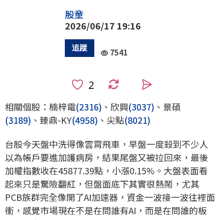
股童
2026/06/17 19:16
7541
0
相關個股：楠梓電
(2316)
、欣興
(3037)
、景碩
(3189)
、臻鼎-KY
(4958)
、尖點
(8021)
台股今天盤中洗得像雲霄飛車，早盤一度殺到不少人
以為帳戶要進加護病房，結果尾盤又被拉回來，最後
加權指數收在45877.39點，小漲0.15%。大盤表面看
起來只是驚險翻紅，但盤面底下其實很熱鬧，尤其
PCB族群完全像開了AI加速器，資金一波接一波往裡面
衝，感覺市場現在不是在問誰有AI，而是在問誰的板