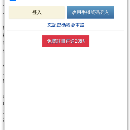
息指出，AI資料中心大量吸收記憶體產能，使其他晶
片供應吃緊，且供給瓶頸可能延續至2030年。
登入
改用手機號碼登入
- **法人解讀**：本法人研判，AI驅動的記憶體需求持
忘記密碼我要重設
續緊俏，加上晶圓需求回升，對台灣記憶體製造商及
矽晶圓供應商構成強勁利多。儘管部分晶片供應吃緊
免費註冊再送20點
可能影響終端產品，但對上游關鍵零組件廠而言，漲
價與獲利提升的預期明確。
#### 📉 利空消息
1. **美國商會緊盯能源議題 強調電力問題已是國安層
級**
- **內容摘要**：台灣美國商會《2026台灣白皮書》
再次關切能源與電網問題，強調已上升至國安層級，
呼籲政府提出更透明且具長期穩定性的能源路徑圖，
以確保AI資料中心與先進製程晶圓廠的用電需求及產
業競爭力。
- **法人解讀**：本法人研判，能源供應穩定性與合