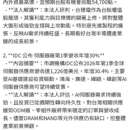
內外資最高價，並預期台股有機會挑戰54,700點。
- **法人解讀**：本法人研判，台積電作為台股權值
股龍頭，其獲利能力與目標價的顯著上修，將對整體
大盤形成強勁支撐與上攻動能。特別是先進製程的擴
張，反映AI需求持續旺盛，長期看好台灣半導體產業
鏈的成長前景。
2. **IDC 公布 伺服器廠第1季營收年增30%**
- **內容摘要**：市調機構IDC公布2026年第1季全球
伺服器供應商營收達1,226億美元，年增30.4%，主要
受AI基礎建設投資驅動。鴻海、廣達、緯穎、緯創等AI
伺服器供應商可望持續受惠。
- **法人解讀**：本法人評估，AI伺服器需求持續強
勁，且投資已從週期性轉向持久性，對台灣相關供應
鏈如ODM廠、零組件廠將帶來穩定的訂單與營收成
長。儘管DRAM和NAND等元件供應仍有缺口，但整體
產業前景樂觀。