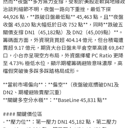
然而**夜盤**多方無力支撐，受制於美股走軟與地緣政
治談判細節不明，夜盤一路向下重挫，最低下探
44,926 點，**跌破日盤最低點** 45,463 點，且**夜盤
收盤 45,020 點大幅低於日收 752 點**，同時**跌破五
關價支撐 DN1（45,182點）及 DN2（45,009點）**。
籌碼面方面，外資現貨買超 404.14 億元，但台積電遭
賣超 9.17 億元，期貨大台日盤未平倉空單高達 69,847
口，小台亦呈現空方布局，外資選擇權 PC Ratio 更降
至 4.73% 極低水位，顯示期權籌碼避險意味濃厚，高
檔假突破後多踩多踩踏格局成形。
**當前市場偏向**：**偏空**（夜盤破底摜破DN1及
DN2、期權避險賣壓沉重）
**關鍵多空分水嶺**：**BaseLine 45,831 點**
#### 關鍵價位區
- **壓力位**：第一壓力 DN1 45,182 點，第二壓力