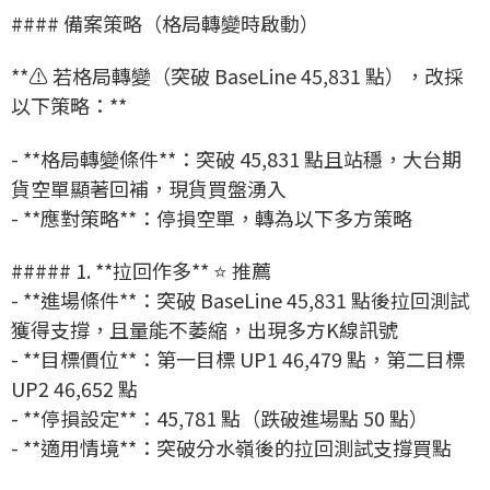
#### 備案策略（格局轉變時啟動）
**⚠️ 若格局轉變（突破 BaseLine 45,831 點），改採
以下策略：**
- **格局轉變條件**：突破 45,831 點且站穩，大台期
貨空單顯著回補，現貨買盤湧入
- **應對策略**：停損空單，轉為以下多方策略
##### 1. **拉回作多** ⭐ 推薦
- **進場條件**：突破 BaseLine 45,831 點後拉回測試
獲得支撐，且量能不萎縮，出現多方K線訊號
- **目標價位**：第一目標 UP1 46,479 點，第二目標
UP2 46,652 點
- **停損設定**：45,781 點（跌破進場點 50 點）
- **適用情境**：突破分水嶺後的拉回測試支撐買點