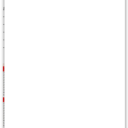
#### 盤勢數據
- **日盤震幅**：735 點
- **夜盤震幅**：1007 點
- **台指期日盤收盤價**：45,772 點
- **台指期夜盤收盤價**：45,020 點
- **加權指數收盤價**：45,809.19 點