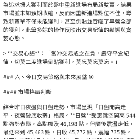
為追求擴大獲利而於盤中重新進場布局新雙賣。結果
市場並未如預期收縮，反而因重新進場點位不佳，導
致新賣單不僅未能獲利，甚至倒貼並吞噬了早盤全部
的獲利。此筆多餘的操作反映出交易紀律的鬆懈與貪
婪心態。
> **交易心語**：「當沖交易戒之在貪，嚴守平倉紀
律，切莫二度進場倒貼獲利，莫忘莫忘莫忘。」
### 六、今日交易策略與未來展望 🎯
#### 市場格局判斷
綜合昨日夜盤與日盤走勢，市場呈現「日盤開高走
平、夜盤破底收弱」格局。**日盤**受惠跳空開高 544
點強勢表態，高點觸及 46,198 點，但隨後震盪走低，
最低來到 45,463 點，日收 45,772 點，震幅 735 點。