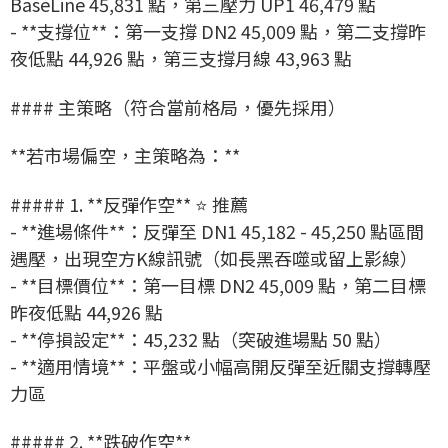
BaseLine 45,831 點，第三壓力 UP1 46,479 點
- **支撐位**：第一支撐 DN2 45,009 點，第二支撐昨
夜低點 44,926 點，第三支撐月線 43,963 點
#### 主策略（符合當前格局，優先採用）
**若市場偏空，主策略為：**
##### 1. **反彈作空** ⭐ 推薦
- **進場條件**：反彈至 DN1 45,182 - 45,250 點區間
遇壓，出現空方K線訊號（如長黑吞噬或留上影線）
- **目標價位**：第一目標 DN2 45,009 點，第二目標
昨夜低點 44,926 點
- **停損設定**：45,232 點（突破進場點 50 點）
- **適用情境**：平盤或小幅高開反彈至近關支撐轉壓
力區
##### 2. **跌破作空**