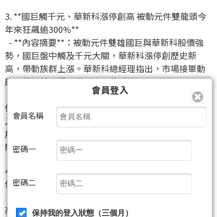
3. **國巨觸千元、華新科漲停創高 被動元件雙龍頭今
年來狂飆逾300%**
- **內容摘要**：被動元件雙雄國巨與華新科股價強
勢，國巨盤中觸及千元大關，華新科漲停創歷史新
高，帶動族群上漲。華新科總經理指出，市場接單動
能顯著優於預期，供需吃緊將延續至2027-2028年。
會員登入
- **法人解讀**：本法人評估，被動元件產業受惠於AI
伺服器、HPC及車用電子等高階應用需求升溫，已進
會員名稱
入新一輪景氣成長循環。龍頭廠的強勁表現與對未來
展望的樂觀預期，顯示產業基本面紮實，後續可持續
關注相關供應鏈的表現。
密碼一
4. **南亞科再創431.5元歷史新高 矽力、環球晶雙雙漲
密碼二
停**
- **內容摘要**：記憶體族群南亞科股價再創歷史新
高，類比IC廠矽力*-KY、環球晶也攻上漲停。市場消
保持我的登入狀態（三個月）