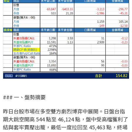
### 一、盤勢摘要
昨日台股市場在多空雙方劇烈博弈中展開。日盤台指
期大跳空開高 544 點至 46,124 點，盤中受高檔獲利了
結與套牢賣壓出籠，最低一度拉回至 45,463 點，終場