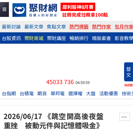
犀利股神8月賽
註冊完成任務拿100點
最新討論
最新文章
焦點文章
熱門標籤
熱門作家
包月作
台股資訊
聚財商城
聚財講座
暢銷排行
精裝套書
影音教
發
文
45033
736
04:59:59
換稿費
台指期
台積電
期貨
華邦電
選擇權
大盤
活動優惠
技術
2026/06/17 《跳空開高後夜盤
重挫 被動元件與記憶體吸金》