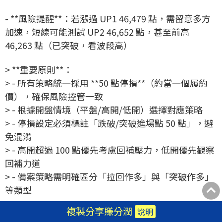
- **風險提醒**：若漲過 UP1 46,479 點，需留意多方
加速，短線可能測試 UP2 46,652 點，甚至前高
46,263 點（已突破，看波段高）
> **重要原則**：
> - 所有策略統一採用 **50 點停損**（約當一個履約
價），確保風險控管一致
> - 根據開盤情境（平盤/高開/低開）選擇對應策略
> - 停損設定必須標註「跌破/突破進場點 50 點」，避
免混淆
> - 高開超過 100 點優先考慮回補壓力，低開優先觀察
回補力道
> - 備案策略需明確區分「拉回作多」與「突破作多」
等類型
複製分享賺分潤
說明
#### 操作建議與風險控管