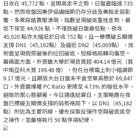
日收在 45,772 點，呈開高走平之勢，日盤震幅達 735
點。然而夜盤因美伊協議細節仍存分歧及美股走弱影
響，多單踩踏賣壓湧現，指數呈現破底重挫走勢，最
低下探至 44,926 點，不僅跌破日盤最低點，夜收
45,020 點亦大幅低於日收 752 點，且一舉摜破五關價
支撐 DN1（45,182點）及逼近 DN2（45,009點），技
術面呈現假突破後的拉回破底，短線格局轉向偏空。
籌碼面方面，外資雖大舉於現貨買超 404.14 億元（其
中南亞科大買 199.48 億），但在台積電上則小幅調節
9.17 億元，且期貨大台日盤未平倉空單高懸於 69,847
口，外資選擇權 PC Ratio 更降至 4.73% 的極低水平，
避險防禦心態顯著。今日適逢結算日，主策略應在夜
盤已摜破五關價支撐的弱勢格局下，以 DN1（45,182
點）附近為主要防線，優先採取反彈作空與破底追空
之操作，並嚴格執行 50 點停損紀律。