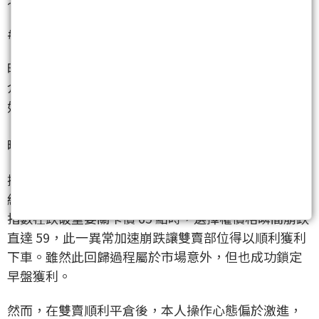
### 五、操作紀錄與檢討 🧮
昨日日盤跳空開高 544 點，盤中震盪劇烈，波動特徵
介於 N 盤與鬼盤之間。在連續幾波大漲過後，盤勢開
始出現萎縮跡象。基於此波動型態，本人昨日採取
「先猜鬼盤、等待日盤高低點確立後再行進場」的策
略。
操作上，盤中進場布局 `46900C` 與 `44000P` 雙賣
組合，進場和值設定在 80。昨日盤勢特別之處在於，
指數在跌破重要關卡價 65 點時，選擇權價格瞬間崩跌
直達 59，此一異常加速崩跌讓雙賣部位得以順利獲利
下車。雖然此回歸過程屬於市場意外，但也成功鎖定
早盤獲利。
然而，在雙賣順利平倉後，本人操作心態偏於激進，