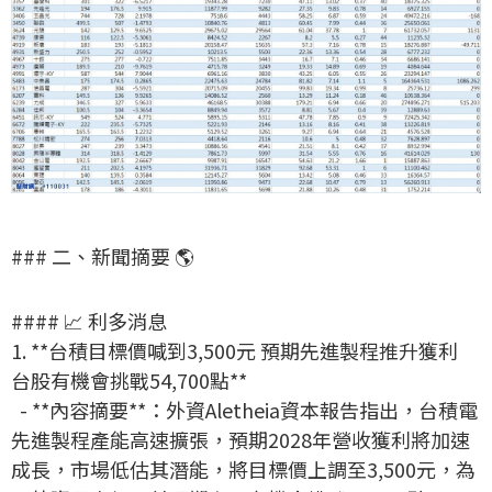
### 二、新聞摘要 🌎
#### 📈 利多消息
1. **台積目標價喊到3,500元 預期先進製程推升獲利
台股有機會挑戰54,700點**
- **內容摘要**：外資Aletheia資本報告指出，台積電
先進製程產能高速擴張，預期2028年營收獲利將加速
成長，市場低估其潛能，將目標價上調至3,500元，為