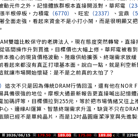
被動元件之外，記憶體族群根本直接開派對，華邦電
（23
漲半根停板，力積電
（6770）
、旺宏
（2337）
、宜鼎
（5
著全面走強，看起來資金不是小打小鬧，而是很明顯又把
。
RAM雙雄比較保守的老牌法人，現在態度突然轉彎，直接
從區間操作升到買進，目標價也大幅上修。華邦電被看到2
原本擔心的現貨價格波動、陸廠供給擴張、終端需求放緩，甚
前看起來都沒有真正打壞基本面。說白一點，就是利空新聞
這就讓市場開始懷疑：是不是之前真的太怕了？
4）
這次不只是因為傳統DRAM行情回溫，還有他在NOR Flas
場具備很強的地位。摩根大通最新報告更直接喊出記憶體
電加碼評等，目標價拉到255元，等於把市場情緒又往上
中心、邊緣AI運算、智慧終端需求升溫，缺貨不只在DRAM，NO
瓶頸已經不是單純晶片，而是12吋晶圓廠潔淨室與先進