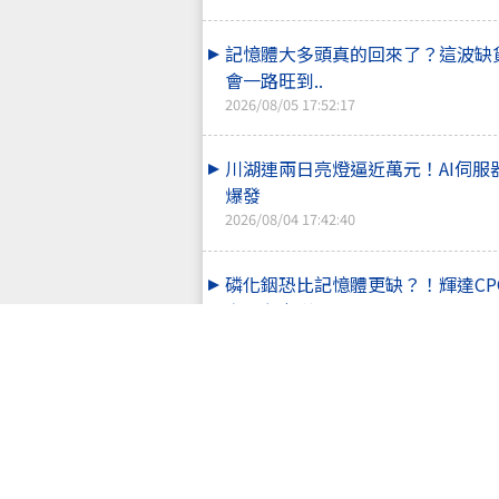
記憶體大多頭真的回來了？這波缺
會一路旺到..
2026/08/05 17:52:17
川湖連兩日亮燈逼近萬元！AI伺服
爆發
2026/08/04 17:42:40
磷化銦恐比記憶體更缺？！輝達CP
產 光通訊族..
2026/08/03 17:53:31
被動元件終於大回血！國巨*領軍
AI搶料、..
2026/08/01 00:15:00