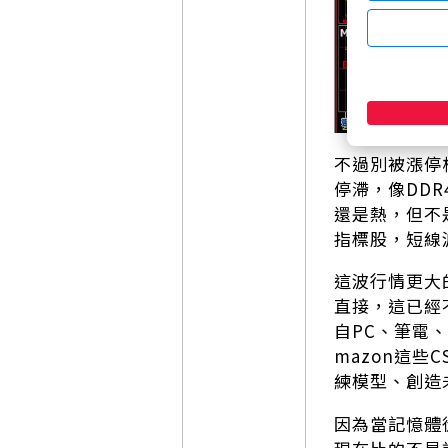
不過別被漲停
停滯，像DD
還是熱，但不
指標股，短線
這波行情更大
直接，這已經
自PC、筆電、
mazon這些
練模型、創造
因為當記憶體