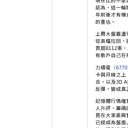
現在比的不是
認為，這一輪
年前後才有機
的重估。
上周大盤震盪
從高檔拉回，國
買超8112張
有散戶自己在
力積電
（677
卡與月線之上
合，以及3D 
反彈，變成真
記憶體行情確
人升評、籌碼
買在大家最興
已經成為盤面