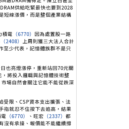
M跟DRAM備得足。陳立白甚至
RAM供給吃緊最快也要到2028
是短線漲價，而是整個產業結構
力積電
（6770）
因為處置股一路
科
（2408）
上周則獲三大法人合計
碼動作至少代表，記憶體族群不是只
日也亮燈漲停，重新站回70元關
億元，將投入邏輯與記憶體技術整
反映，市場自然會關注它能不能從跌深
給受限、CSP資本支出擴張、法
手指就忍不住按下去追高，結果
積電
（6770）
、旺宏
（2337）
都
有沒有承接、報價能不能繼續撐