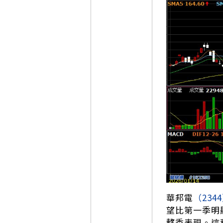
華邦電
（234
望比第一季明
整季表現。這