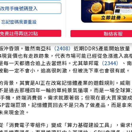
改用手機號碼登入
忘記密碼我要重設
免費註冊再送20點
聯絡客服
板沖昏頭。雖然南亞科
（2408）
近期DDR5產能開始放
R4現貨價也有走跌跡象，代表市場可能已經從急漲進入高
是每一天都適合追上去當燃料。尤其華邦電
（2344）
、南
波動一定不會小，追高很刺激，但被洗下車也會很有感。
的背景，其實是AI正在改寫記憶體產業的遊戲規則。威剛
不是過去那種四年一輪的單純景氣循環，而是一場全球算
手機，終端消費弱，需求就跟著弱；但現在最大買家變成Googl
CSP雲端巨頭，記憶體買回去不是只為了做產品，而是拿來蓋
未來現金流。
從「消費電子零組件」變成「算力基礎建設工具」，需求