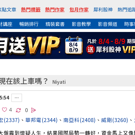
焦點文章
熱門標籤
熱門作家
包月作家
犀利股神
熱門追
財講座
暢銷排行
精裝套書
影音教學
影音頻道
時事
 現在該上車嗎？
Niyati
5:54
0
宏
(2337)
、
華邦電
(2344)
、
南亞科
(2408)
、
威剛
(3260)
、
大盤震到懷疑人生，結果國際局勢一轉好，資金馬上又像