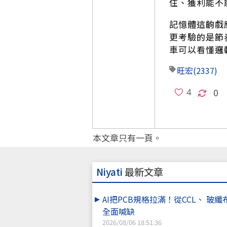
住、獲利能不
記憶體這齣戲
更考驗的是節
車可以看懂邏
旺宏
(2337)
0
本文章只有一頁。
Niyati
最新文章
AI把PCB規格拉滿！從CCL、 玻
全面喊缺
2026/08/06 18:51:36