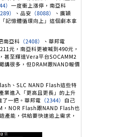
44）
一度衝上漲停，南亞科
289）
、品安
（8088）
、廣穎
「記憶體循環向上」這個劇本拿
把南亞科
（2408）
、華邦電
11元，南亞科更被喊到490元，
至輝達Vera平台SOCAMM2
講很多，但DRAM跟NAND報價
h、SLC NAND Flash這些特
產業進入「更高且更長」的上升
推了一把。華邦電
（2344）
自己
R Flash跟NAND Flash也
製造產能，供給要快速追上需求，