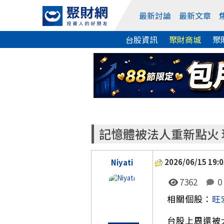
最新討論
最新文章
台股資訊
聚財商城
聚
記憶體被法人重新點火
2026/06/15 19:0
Niyati
7362
0
相關個股：
旺
台股上周還被