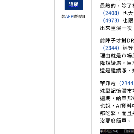
最熱的，除了
（2408）
也大
裝
APP
收通知
（4973）
也跟
出來重演一次
前陣子才對D
（2344）
評等
理由就是市場
降規疑慮，目
還是繼續漲，
華邦電
（234
殊型記憶體市
週期，給華邦
也說，AI資料
都吃緊，而且
沒那麼簡單。