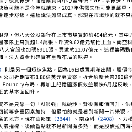
誰手機賣得多，而是誰資料中心蓋得快、GPU拿得多、HB
缺貨可能不是今年就結束，2027年供需失衡可能更嚴重，D
會逐步舒緩。這種說法如果成真，那現在市場炒的就不只
很兇，但八大公股銀行在上市市場買超約494億元，其中
家隊上周買超1.4萬張、斥資9.62億元幫忙止血。南亞
，八大官股也加碼6911張、買進約22.07億元。這種籌
嗨，法人資金也確實有重新布局的味道。
0）
則是另一個短線焦點，因為16日處置期滿出關，股價今
。公司近期宣布8.86億美元募資案，折合約新台幣280
AI Foundry布局，再加上記憶體漲價效益最快6月起
正的基本面回升。
實不是只靠一句「AI很強」就硬炒，背後有報價回升、供
回補等多重因素加持。但最怕的就是看到新聞一片樂觀，
奮的地方。現在華邦電
（2344）
、南亞科
（2408）
、力
人氣指標，後續重點就不是新聞有多熱，而是股價拉回時