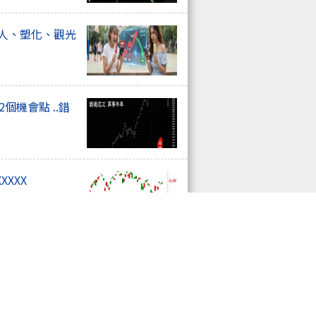
器人、塑化、觀光
個機會點 ..錯
XXXX
.