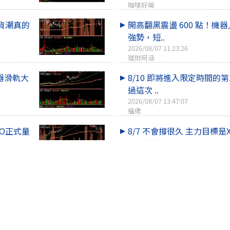
咖啡好喝
貨潮真的
開高翻黑震盪 600 點！機
強勢，短..
2026/08/07 11:23:26
理財阿涵
器滑軌大
8/10 即將進入限定時間的第2
過這次 ..
2026/08/07 13:47:07
福佬
O正式量
8/7 不會撐很久 主力目標是X
2026/08/07 12:09:15
皮皮pipi12157
整排漲停
小心!多頭表態的關鍵位置 ...
2026/08/07 16:25:56
選擇權實驗室