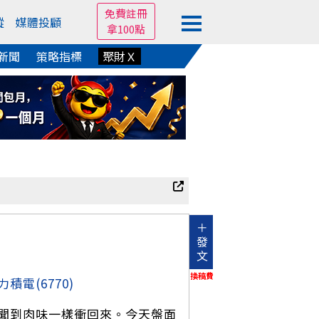
免費註冊
蹤
媒體投顧
拿100點
新聞
策略指標
聚財Ｘ
＋
發
文
換稿費
力積電
(6770)
聞到肉味一樣衝回來。今天盤面