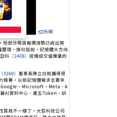
另開
量，但部分現貨報價漲勢已經出現
檔整理。換句話說，記憶體大方向
亞科
（2408）
這種成交值爆量的
（3260）
董事長陳立白就講得很
力競賽。以前記憶體需求主要來
e、Microsoft、Meta、A
AI資料中心、產生Token、訓
性質就不一樣了。大型科技公司