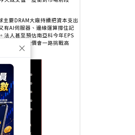
全球主要DRAM大廠持續把資本支出
又有AI伺服器、邊緣運算撐住記
。法人甚至預估南亞科今年EPS
的很香，也難怪股價會一路挑戰高
×