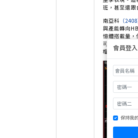
班，甚至還跟
南亞科
（240
與產能轉向H
憶體搭載量，
可達54.47
會員登入
檔。
保持我