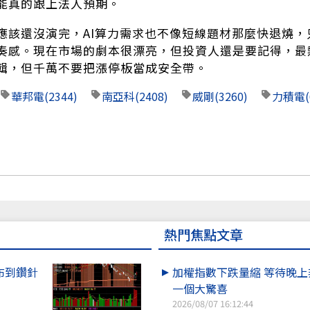
能真的跟上法人預期。
應該還沒演完，AI算力需求也不像短線題材那麼快退燒
奏感。現在市場的劇本很漂亮，但投資人還是要記得，最
輯，但千萬不要把漲停板當成安全帶。
華邦電
(2344)
南亞科
(2408)
威剛
(3260)
力積電
熱門焦點文章
纖布到鑽針
加權指數下跌量縮 等待晚
一個大驚喜
2026/08/07 16:12:44