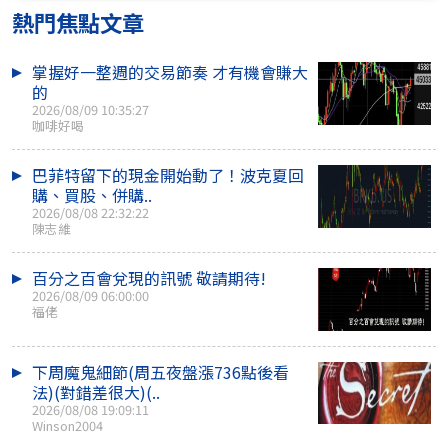
熱門焦點文章
掌握好一整週的交易節奏 才有機會賺大
的
2026/08/09 10:35:27
咖啡好喝
巴菲特留下的現金開始動了！波克夏回
購、買股、併購..
2026/08/08 22:32:22
陳志維
百分之百會兌現的訊號 敬請期待!
2026/08/09 06:00:00
福佬
下周魔鬼細節(周五夜盤漲736點後看
法)(對錯差很大)(..
2026/08/08 19:09:11
Winson2004