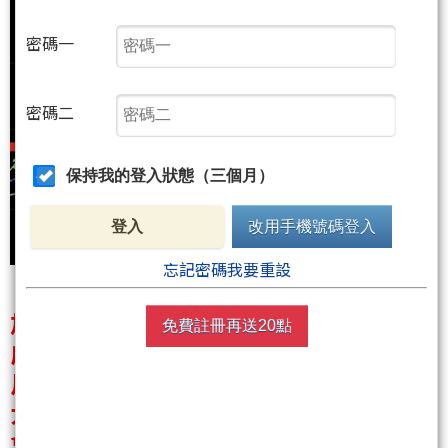
密碼一
密碼二
保持我的登入狀態（三個月）
登入
改用手機號碼登入
忘記密碼我要重設
加權指數上漲１２２７點收４５３９６
免費註冊再送20點
成交量縮小到１兆
川普放利多消息
大漲成交量卻持續縮小
會不會是.....