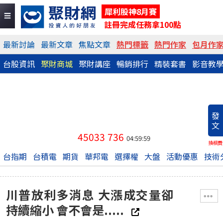
犀利股神8月賽
註冊完成任務拿100點
最新討論
最新文章
焦點文章
熱門標籤
熱門作家
包月作
台股資訊
聚財商城
聚財講座
暢銷排行
精裝套書
影音教
發
文
45033
736
04:59:59
換稿費
台指期
台積電
期貨
華邦電
選擇權
大盤
活動優惠
技術
川普放利多消息 大漲成交量卻
持續縮小 會不會是.....