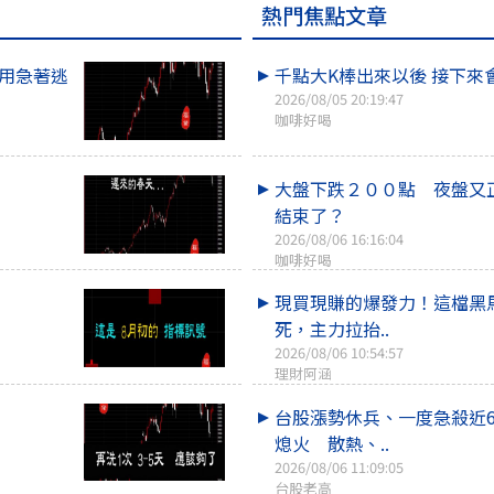
熱門焦點文章
不用急著逃
千點大K棒出來以後 接下來
2026/08/05 20:19:47
咖啡好喝
大盤下跌２００點 夜盤又
結束了？
2026/08/06 16:16:04
咖啡好喝
現買現賺的爆發力！這檔黑
死，主力拉抬..
2026/08/06 10:54:57
理財阿涵
台股漲勢休兵、一度急殺近6
熄火 散熱、..
2026/08/06 11:09:05
台股老高