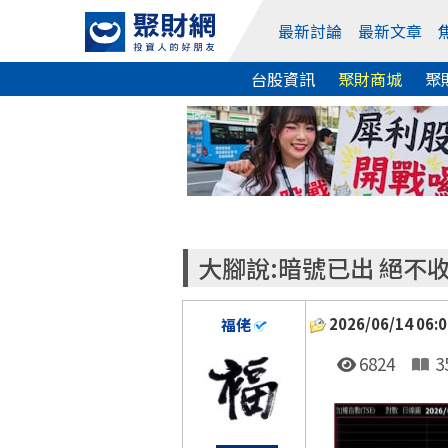
最新討論
最新文章
台股資訊
聚財商城
聚
大腳說:暗號已出 絕不
2026/06/14 06:0
福佬
6824
3