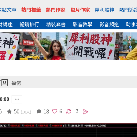
焦點文章
熱門標籤
熱門作家
包月作家
犀利股神
熱門追
財講座
暢銷排行
精裝套書
影音教學
影音頻道
時事
收回
福佬
0:00
3
5
50
18
(10人)