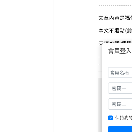
----------------
文章內容是福
本文不退點(前
支持福佬 請
會員登入
.
.
保持我