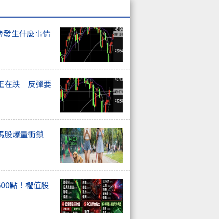
會發生什麼事情
正在跌 反彈要
馬股爆量衝鎖
00點！權值股