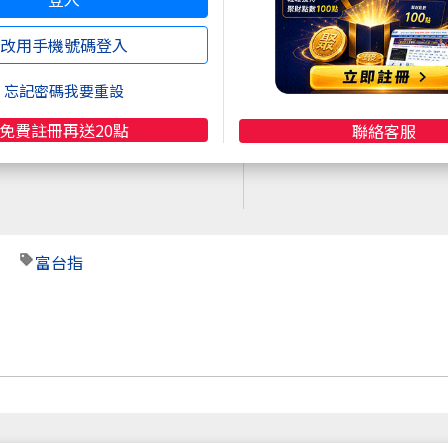
註冊
再送聚財點數
20
點
快速購點
改用手機號碼登入
( 刷卡、Line Pay、Apple
Pay、Google Pay )
忘記密碼我要重設
免費註冊再送20點
聯絡客服
富台指