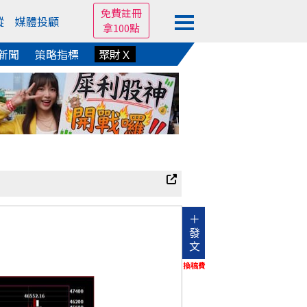
免費註冊
蹤
媒體投顧
拿100點
新聞
策略指標
聚財Ｘ
＋
發
文
換稿費