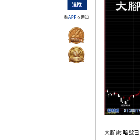
裝
APP
收通知
大腳說:暗號已