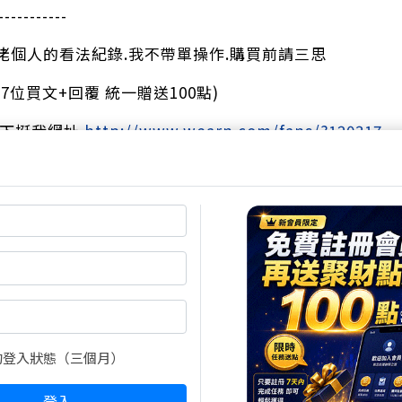
-----------
佬個人的看法紀錄.我不帶單操作.購買前請三思
7位買文+回覆 統一贈送100點)
按下挺我網址
http://www.wearn.com/fans/?120317
尚有2張圖，1857字元(含語法)未完
閱全文
買點數
的登入狀態（三個月）
立即線上購買
超商買真方便
登入