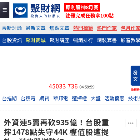
犀利股神8月賽
註冊完成任務拿100點
最新討論
最新文章
焦點文章
熱門標籤
熱門作家
包月作
台股資訊
聚財商城
聚財講座
暢銷排行
精裝套書
影音教
發
文
45033
736
04:59:59
換稿費
台指期
台積電
期貨
華邦電
選擇權
大盤
活動優惠
技術
外資連5賣再砍935億！台股重
摔1478點失守44K 權值股遭提