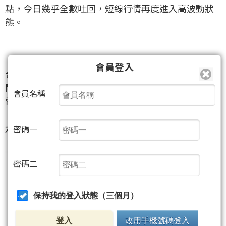
點，今日幾乎全數吐回，短線行情再度進入高波動狀
態。
【權值股全面跳水，電子主流遭空方猛攻】
會員登入
台積電
（2330）
下跌50元，收2,255元，失守2,300元
關卡。聯發科
（2454）
重挫7.15%，收4,155元；台達
會員名稱
電
（2308）
更大跌8.9%，收2,200元。鴻海
（2317）
、聯電
（2303）
、日月光投控
（3711）
同步
走弱，電子權值股成為壓盤主力。
密碼一
密碼二
保持我的登入狀態（三個月）
登入
改用手機號碼登入