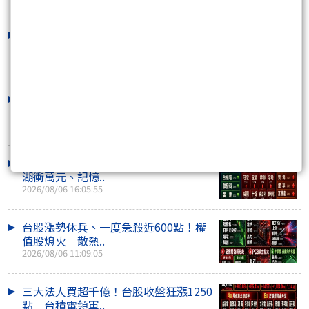
外資反手大賣407億！台股收盤量縮跌
170點 川湖、機..
2026/08/07 15:41:38
台股早盤漲逾400點後急翻黑！季線多
空激戰 川湖再..
2026/08/07 10:53:25
外資連2買！台股收盤量縮跌214點 川
湖衝萬元、記憶..
2026/08/06 16:05:55
台股漲勢休兵、一度急殺近600點！權
值股熄火 散熱..
2026/08/06 11:09:05
三大法人買超千億！台股收盤狂漲1250
點 台積電領軍..