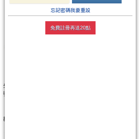
忘記密碼我要重設
免費註冊再送20點
【營建股逆勢暴衝，成為資金避風港】
央行總裁楊金龍釋出「選擇性信用管制就到這」訊
號，點燃營建股買氣。國建
（2501）
、全坤建
（2509）
、冠德
（2520）
、京城
（2524）
、聯上發
（2537）
同步亮燈。在電子股殺聲隆隆之際，營建族
群成為盤面少數滿江紅的資金避風港。