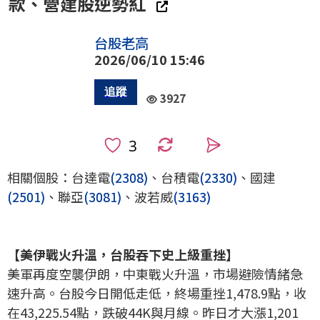
款、營建股逆勢紅
台股老高
2026/06/10 15:46
3927
0
相關個股：台達電
(2308)
、台積電
(2330)
、國建
(2501)
、聯亞
(3081)
、波若威
(3163)
【美伊戰火升溫，台股吞下史上級重挫】
美軍再度空襲伊朗，中東戰火升溫，市場避險情緒急
速升高。台股今日開低走低，終場重挫1,478.9點，收
在43,225.54點，跌破44K與月線。昨日才大漲1,201