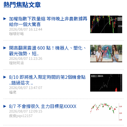
熱門焦點文章
加權指數下跌量縮 等待晚上非農數據再
給你一個大驚喜
2026/08/07 16:12:44
咖啡好喝
開高翻黑震盪 600 點！機器人、塑化、
觀光強勢，短..
2026/08/07 11:23:26
理財阿涵
8/10 即將進入限定時間的第2個機會點
..錯過這次 ..
2026/08/07 13:47:07
福佬
8/7 不會撐很久 主力目標是XXXXX
2026/08/07 12:09:15
皮皮pipi12157