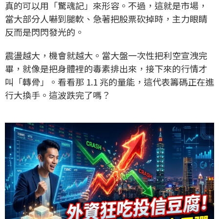
真的可以用「驚魂記」來形容。不過，這就是市場，
當大部分人嚇到腿軟、急著把股票砍掉時，主力眼睛
反而是閃閃發光的。
震盪越大，機會就越大。當大盤一次性把利空宣洩完
畢，就像是把身體裡的毒素排出來，接下來的行情才
叫「轉骨」。看看那 1.1 兆的量能，這代表籌碼正在進
行大換手。這波跌完了嗎？