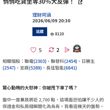
悄悄吃貨坐等30%大反彈！
理財阿涵
2026/06/09 20:30
8120
2
人
相關個股：聯電
(2303)
、聯發科
(2454)
、日勝生
(2547)
、宜鼎
(5289)
、長佳智能
(6841)
驚心動魄的大怒神：你被甩下車了嗎？
盤中一度暴跌將近 2,700 點，這場面恐怕讓不少人的
保證金和私房錢瞬間化為烏有。我看這幾天的盤勢，