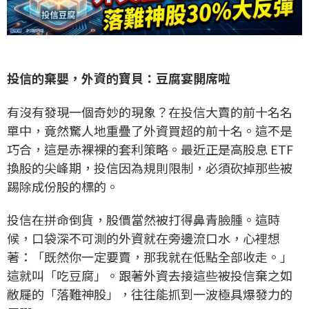
投信的棄嬰，外資的寶貝：豆腐宴開席啦
有沒有發現一個奇妙的現象？在投信大賣的前十名名
單中，竟然驚人地重疊了外資買超的前十名。這不是
巧合，這是赤裸裸的套利策略。最近正是高股息 ETF
換股的尖峰期，投信因為規則限制，必須砍掉那些被
踢除成份股的標的。
投信在拼命倒貨，股價當然被打得鼻青臉腫。這時
候，口袋深不可測的外資就在旁邊流口水，心裡想
著：「既然你一定要賣，那我就在低點全部收走。」
這就叫「吃豆腐」。跟著外資去接這些被投信棄之如
敝屣的「落難神股」，往往能抓到一波極具爆發力的