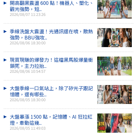
開高翻黑震盪 600 點！機器人、塑化、
觀光強勢，短..
2026/08/07 11:23:26
季線洗盤大震盪！光通訊還在噴，散熱
強勢，BBU強攻..
2026/08/06 18:30:00
現買現賺的爆發力！這檔黑馬股爆量衝
鎖死，主力拉抬..
2026/08/06 10:54:57
大盤季線一口氣站上，除了矽光子跟記
憶體，還有哪些..
2026/08/05 18:30:00
大盤暴漲 1500 點，記憶體、AI 狂拉紅
燈，牽動這幾..
2026/08/05 11:49:03