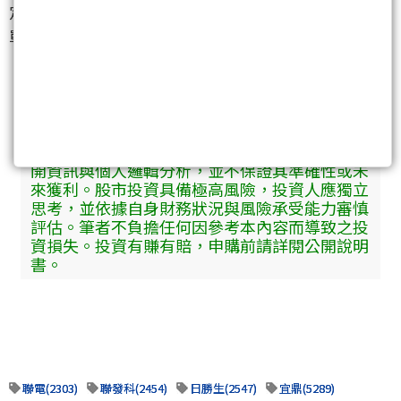
定「抱緊處理」？歡迎在下方分享你的落難神股名
單！
【免責聲明】
本篇文章所提供之內容僅供參考，不構成任何投
資建議。文中提及之個股、數據及觀點均基於公
開資訊與個人邏輯分析，並不保證其準確性或未
來獲利。股市投資具備極高風險，投資人應獨立
思考，並依據自身財務狀況與風險承受能力審慎
評估。筆者不負擔任何因參考本內容而導致之投
資損失。投資有賺有賠，申購前請詳閱公開說明
書。
聯電(2303)
聯發科(2454)
日勝生(2547)
宜鼎(5289)