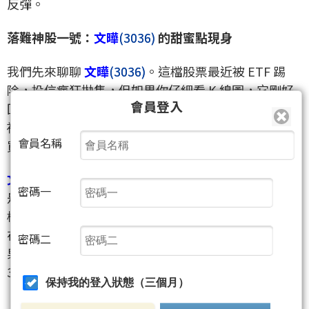
反彈。
落難神股一號：
文曄
(3036)
的甜蜜點現身
我們先來聊聊
文曄
(3036)
。這檔股票最近被 ETF 踢
除，投信瘋狂拋售，但如果你仔細看 K 線圖，它剛好
會員登入
回到了季線支撐區。那是大戶的防線，外資已經在這
裡連續吃貨好幾天了。這就是典型的「投信賣、外資
會員名稱
買」。
文曄
(3036)
的獲利非常穩定，基本面並沒有壞，壞的
密碼一
是它的籌碼被 ETF 規則卡死了。當投信賣壓竭盡，這
檔股票就像是被壓扁的彈簧，隨時準備噴射。外資敢
在這裡逆勢接貨，看準的就是它未來的回升空間。如
密碼二
果你現在還在擔心它會跌破底，那可能就錯過了這場
30% 反彈的前奏曲。
保持我的登入狀態（三個月）
📌
🔥 別人在恐懼時，學會看懂外資在買什麼豆腐。