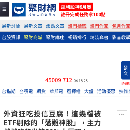
犀利股神8月賽
註冊完成任務拿100點
最新討論
最新文章
焦點文章
熱門標籤
熱門作家
包月作
台股資訊
聚財商城
聚財講座
暢銷排行
精裝套書
影音教
發
文
45009
712
04:18:25
換稿費
台指期
台積電
期貨
華邦電
選擇權
大盤
活動優惠
技術
外資狂吃投信豆腐！這幾檔被
ETF剔除的「落難神股」，主力