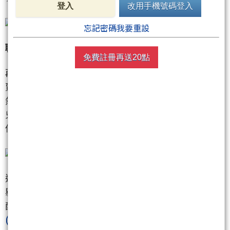
登入
改用手機號碼登入
忘記密碼我要重設
聯電與陽明：套利遊戲下的新契機
免費註冊再送20點
再來看看
聯電
(2303)
。這傢伙被投信賣了好久，單日
賣超一度高達 6 萬張，簡直像是要把股票送人一樣。
然而，外資卻是反向操作，投信賣越多，外資買越
兇。雖然目前股價在月線附近盤旋，看起來有點高，
但這種土洋大對抗通常預示著底部不遠了。
還有那艘載滿爭議的船——
陽明
(2609)
。同樣是 ETF
剔除的受害者，投信在賣，外資在買。不過這裡要提
醒大家，航運股現在有點複雜，外資一方面買進
陽明
(2609)
，一方面卻在調節
長榮
(2603)
，這是在玩海運