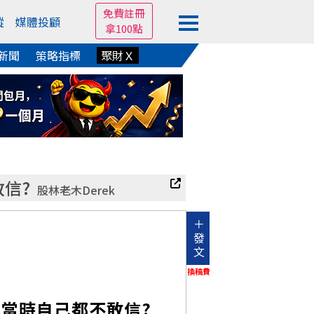
免費註冊
蹤
媒體投顧
拿100點
新聞
策略指標
聚財Ｘ
信?
股林老木Derek
＋
發
文
換稿費
我當時自己都不敢信?