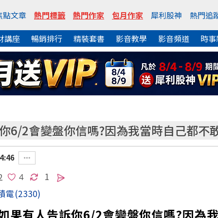
焦點文章
熱門標籤
熱門作家
包月作家
犀利股神
熱門追
財講座
暢銷排行
精裝套書
影音教學
影音頻道
時事
你6/2會變盤你信嗎?因為我當時自己都不敢
4:46
1
2
積電
(2330)
-如果有人告訴你6/2會變盤你信嗎?因為