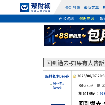
最新討論
最新文章
台股資訊
聚財商城
聚
回到過去-如果有人告訴
2026/06/07 20:3
股林老木Derek
3759
3
相關個股：
台
回到過去