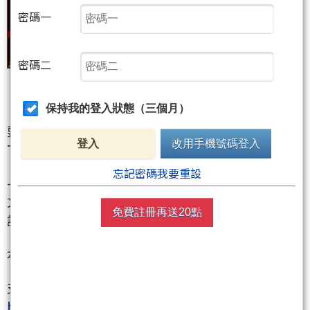
密碼一
密碼二
保持我的登入狀態（三個月）
要賺就賺大的
登入
改用手機號碼登入
下1個大浪(17)會襲捲全台 欲罷不能
忘記密碼我要重設
-----------
文章內容是福佬個人的看法紀錄.我不帶單操作.購買前
免費註冊再送20點
請三思
本文不退點(前7位買文+回覆 統一贈送100點)
支持福佬 請按下挺我網址
http://www.wearn.com/fans/?120317