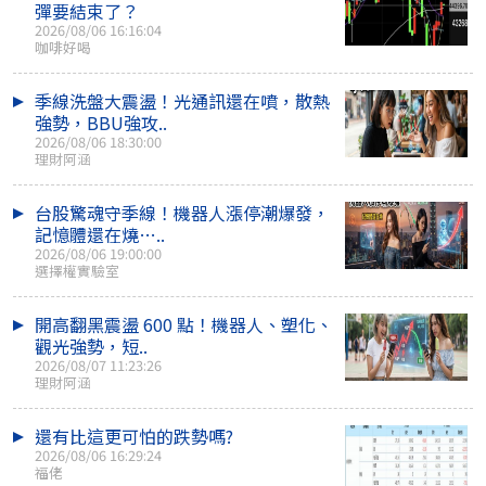
彈要結束了？
2026/08/06 16:16:04
咖啡好喝
季線洗盤大震盪！光通訊還在噴，散熱
強勢，BBU強攻..
2026/08/06 18:30:00
理財阿涵
台股驚魂守季線！機器人漲停潮爆發，
記憶體還在燒…..
2026/08/06 19:00:00
選擇權實驗室
開高翻黑震盪 600 點！機器人、塑化、
觀光強勢，短..
2026/08/07 11:23:26
理財阿涵
還有比這更可怕的跌勢嗎?
2026/08/06 16:29:24
福佬