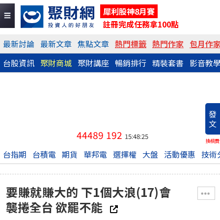
犀利股神8月賽
註冊完成任務拿100點
最新討論
最新文章
焦點文章
熱門標籤
熱門作家
包月作
台股資訊
聚財商城
聚財講座
暢銷排行
精裝套書
影音教
發
文
44489
192
15:48:25
換稿費
台指期
台積電
期貨
華邦電
選擇權
大盤
活動優惠
技術
要賺就賺大的 下1個大浪(17)會
襲捲全台 欲罷不能