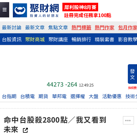
犀利股神8月賽
註冊完成任務拿100點
最新討論
最新文章
焦點文章
熱門標籤
熱門作家
包月作
台股資訊
聚財商城
聚財講座
暢銷排行
精裝套書
影音教
發
文
44273
-264
12:49:25
換稿費
台指期
台積電
期貨
華邦電
選擇權
大盤
活動優惠
技術
命中台股殺2800點／我又看到
未來