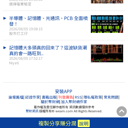
選擇權實驗室
半導體、記憶體、光通訊、PCB 全面噴
發！
2026/08/05 19:08:15
股市打工仔
記憶體大多頭真的回來了？這波缺貨潮
真的會一路旺到..
2026/08/05 17:52:17
Niyati
安裝APP
論壇舊檔
|
認證作家
|
書籍出版
|
刊登廣告
|
RSS
|
隱私權政策
|
常見問題
|
關於聚財網
|
加入聚財網作家
著作權及責任歸作者所有 資訊數據僅供參考
聚財資訊
版權所有© wearn.com All Rights Reserved.
複製分享賺分潤
說明