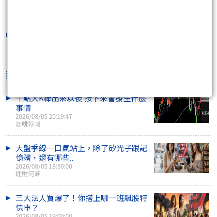
融資追繳令：萬箭齊發／我布局護盤
2026/07/29 13:00:58
熱門焦點文章
千點大K棒出來以後 接下來會發生什麼
事情
2026/08/05 20:19:47
咖啡好喝
大盤季線一口氣站上，除了矽光子跟記
憶體，還有哪些..
2026/08/05 18:30:00
理財阿涵
三大法人買爆了！你搭上哪一班飆股特
快車？
2026/08/05 19:00:00