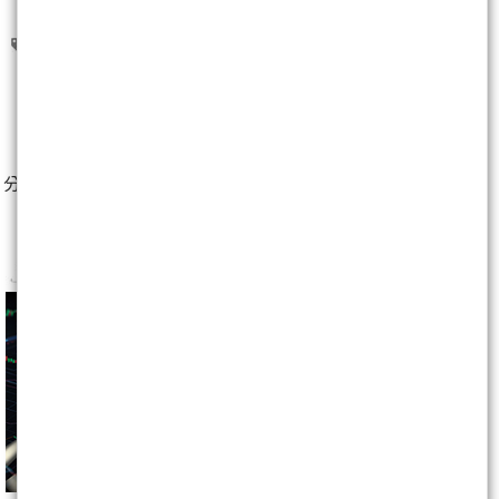
期貨
飆股
3
人
分享至：