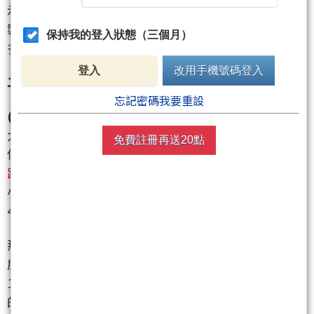
示由基礎設施軟件及消費電子產品等領跌、一般藥品
製造商及半導體設備等領漲！中長線技術線型盤整偏
保持我的登入狀態（三個月）
多，整體結構暫看震盪！？
登入
改用手機號碼登入
二、綜合評估：
忘記密碼我要重設
(一)覆盤分析：
大盤今日開高震盪，最後半小時再繼續走低，收最
免費註冊再送20點
低。漲跌為-781.7點，盤面結構中性微偏空。
大盤漲
跌幅與籌碼顯不相符(相當於少跌約290點左右)。
小結：大盤從技術線型觀察，目前區間高點壓力改看
46552，低點支撐改看43815，往下支撐再看40616。
那麼，這點位要追多還是逐步減碼？大石從籌碼的角
度提供參考：
1.融資餘額：回顧大盤去年最低點17306，到現在最新
的收盤點位為45677點(累計上漲達28371點)，而這波