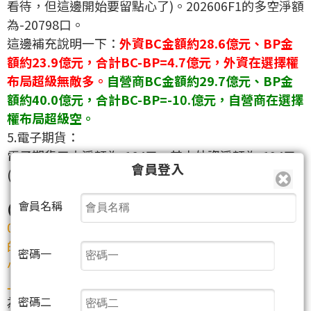
看待，但這邊開始要留點心了)。202606F1的多空淨額
為-20798口。
這邊補充說明一下：
外資BC金額約28.6億元、BP金
額約23.9億元，合計BC-BP=4.7億元，外資在選擇權
布局超級無敵多。
自營商BC金額約29.7億元、BP金
額約40.0億元，合計BC-BP=-10.億元，自營商在選擇
權布局超級空。
5.電子期貨：
電子期貨三大淨額為-164口，其中外資淨額為-194口
會員登入
(
增減-11口
)。
會員名稱
(三)覆盤美股：(道瓊、那指、費半、標普)
06/03四大指數整體而言，分別有-1.21%~1.39%左右
的漲跌幅，除了費半續創新高外，其餘均往下跌了一
密碼一
小根，同時跌破5日均線第1日，持續站穩250日均線之
上，短線震盪偏多到震盪！？
昨日盤面結構下跌家數
為帳長家數3.08倍左右，盤面結構偏很空，熱力圖顯
密碼二