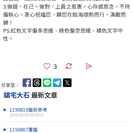
3.做錯，在己。做對，上蒼之恩惠。心存感恩念，不持
偏執心。衷心祝福您，願您在股海順勢而行，滿載而
歸！
PS.紅色文字偏多思維、綠色偏空思維、橘色文字中
性。
0
分享至：
鎮宅大石
最新文章
1150810盤前參考
2026/08/09 09:00:37
1150807覆盤