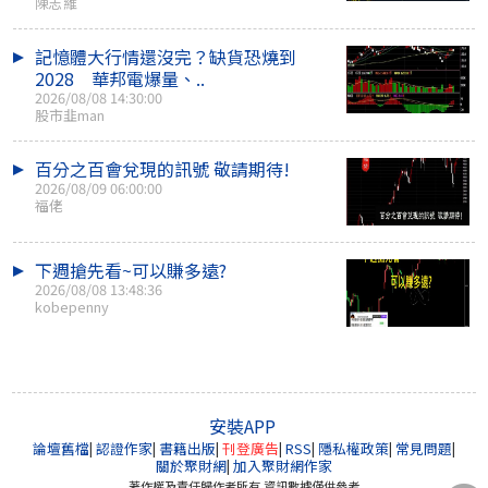
陳志維
記憶體大行情還沒完？缺貨恐燒到
2028 華邦電爆量、..
2026/08/08 14:30:00
股市韭man
百分之百會兌現的訊號 敬請期待!
2026/08/09 06:00:00
福佬
下週搶先看~可以賺多遠?
2026/08/08 13:48:36
kobepenny
安裝APP
論壇舊檔
|
認證作家
|
書籍出版
|
刊登廣告
|
RSS
|
隱私權政策
|
常見問題
|
關於聚財網
|
加入聚財網作家
著作權及責任歸作者所有 資訊數據僅供參考