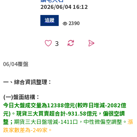
2026/06/04 16:12
2390
0
06/04覆盤
一、綜合資訊整理：
(一)盤面結構：
今日大盤成交量為12388億元(較昨日增減-2082億
元)。現貨三大買賣超合計-931.58億元，偏很空調
整；
期貨三大日盤增減-1411口，中性微偏空調整。
漲
跌家數差為-249家。