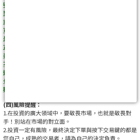
號：美、日、英30年年國債殖利率飆高、日圓匯率打
到防守線邊緣、貿易壁壘的不斷增加，這些宏觀資訊
或許能維持好長一段時間不爆發，但如果一旦引爆，
可能會像多米諾骨牌一樣連環爆！而大石唯一怕的
是，這些未爆彈接連引爆2~3顆以上，那才會是大修
正的開始！不過，這只是應該要有的風險意識，不代
表轉空了。話說回來，背離不會永遠持續，但你永遠
不知道它什麼時候收斂！所以，有時候國家能撐多久
還真難預料！不過回顧歷史，一個國家的脆弱有時候
也是跌破眼鏡的出乎意料！)目前危險訊號也是急速累
積！想追高請做好風控！
(四)風險提醒：
1.在投資的廣大領域中，要敬畏市場，也就是敬畏對
手！別站在市場的對立面。
2.投資一定有風險，最終決定下單與按下交易鍵的都是
您自己，成熟的交易者，請為自己的決定負責。