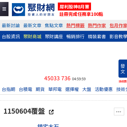
犀利股神8月賽
註冊完成任務拿100點
最新討論
最新文章
焦點文章
熱門標籤
熱門作家
包月作
台股資訊
聚財商城
聚財講座
暢銷排行
精裝套書
影音教
發
文
45033
736
04:59:59
換稿費
台指期
台積電
期貨
華邦電
選擇權
大盤
活動優惠
技術
1150604覆盤
鎮宅大石