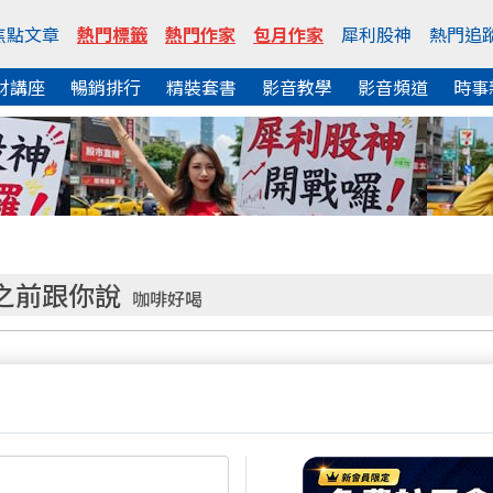
焦點文章
熱門標籤
熱門作家
包月作家
犀利股神
熱門追
財講座
暢銷排行
精裝套書
影音教學
影音頻道
時事
之前跟你說
咖啡好喝
熱門焦點文章
逼出一根
千點大K棒出來以後 接下來