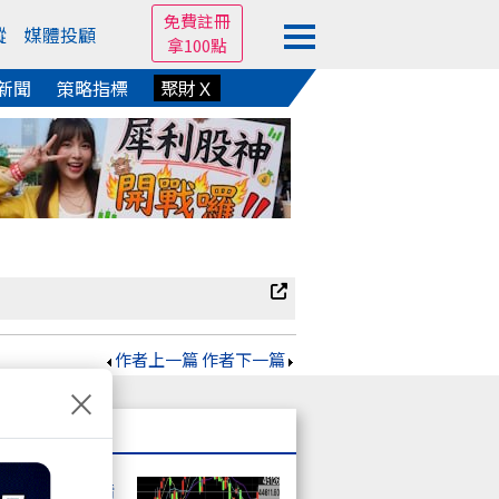
免費註冊
蹤
媒體投顧
拿100點
新聞
策略指標
聚財Ｘ
作者上一篇
作者下一篇
×
會發生什麼事情