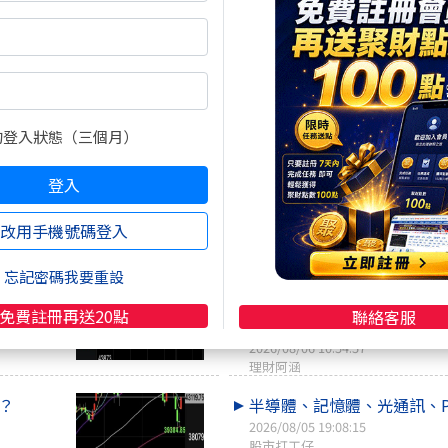
2026/08/05 20:19:47
咖啡好喝
事了？
大盤季線一口氣站上，除了
體，還有哪些..
的登入狀態（三個月）
2026/08/05 18:30:00
理財阿涵
登入
伊朗 下週
三大法人買爆了！你搭上哪
車？
改用手機號碼登入
2026/08/05 19:00:00
選擇權實驗室
忘記密碼我要重設
結束 是這
現買現賺的爆發力！這檔黑
免費註冊再送20點
聯絡客服
死，主力拉抬..
2026/08/06 10:54:57
理財阿涵
？
半導體、記憶體、光通訊、P
2026/08/05 19:08:15
股市打工仔