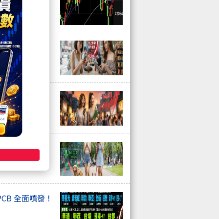
矽光子跟記憶
一班飆股特快
馬股爆量衝鎖
CB 全面噴發！