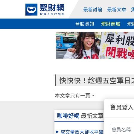
最新討論
最新文章
台股資訊
聚財商城
聚
快快快！趁週五空軍日
本文章只有一頁。
會員登入
咖啡好喝
最新文章
成交量放大卻收平盤附近 就快要